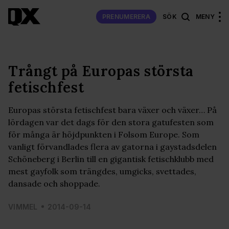
PRENUMERERA
SÖK
MENY
Trångt på Europas största
fetischfest
Europas största fetischfest bara växer och växer… På
lördagen var det dags för den stora gatufesten som
för många är höjdpunkten i Folsom Europe. Som
vanligt förvandlades flera av gatorna i gaystadsdelen
Schöneberg i Berlin till en gigantisk fetischklubb med
mest gayfolk som trängdes, umgicks, svettades,
dansade och shoppade.
VIMMEL
2014-09-14