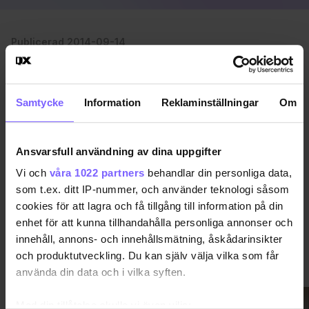
Publicerad 2014-09-14
Uppdaterad 2017-09-10
BERLIN
FOLSOM
Samtycke
Information
Reklaminställningar
Om
DELA DEN HÄR ARTIKELN
Ansvarsfull användning av dina uppgifter
Vi och
våra 1022 partners
behandlar din personliga data,
som t.ex. ditt IP-nummer, och använder teknologi såsom
cookies för att lagra och få tillgång till information på din
enhet för att kunna tillhandahålla personliga annonser och
innehåll, annons- och innehållsmätning, åskådarinsikter
och produktutveckling. Du kan själv välja vilka som får
VIMMEL
VISA MER VIMMEL
använda din data och i vilka syften.
Med din tillåtelse skulle vi även vilja: