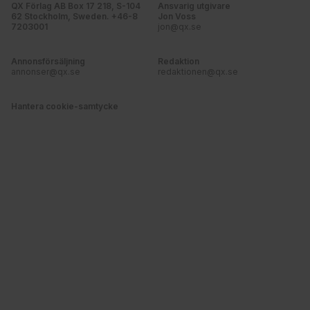
QX Förlag AB Box 17 218, S-104
Ansvarig utgivare
62 Stockholm, Sweden. +46-8
Jon Voss
7203001
jon@qx.se
Annonsförsäljning
Redaktion
annonser@qx.se
redaktionen@qx.se
Hantera cookie-samtycke