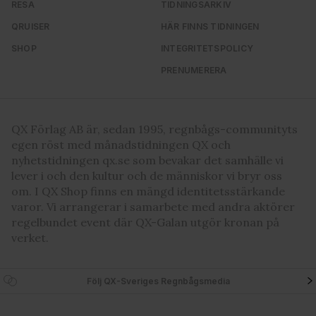
RESA
TIDNINGSARKIV
våra cookies vid fortsatt användande av vår webbplats.
QRUISER
HÄR FINNS TIDNINGEN
SHOP
INTEGRITETSPOLICY
PRENUMERERA
QX Förlag AB är, sedan 1995, regnbågs-communityts
egen röst med månadstidningen QX och
nyhetstidningen qx.se som bevakar det samhälle vi
lever i och den kultur och de människor vi bryr oss
om. I QX Shop finns en mängd identitetsstärkande
varor. Vi arrangerar i samarbete med andra aktörer
regelbundet event där QX-Galan utgör kronan på
verket.
Följ QX-Sveriges Regnbågsmedia