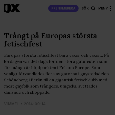
PRENUMERERA
SÖK
MENY
Trångt på Europas största
fetischfest
Europas största fetischfest bara växer och växer… På
lördagen var det dags för den stora gatufesten som
för många är höjdpunkten i Folsom Europe. Som
vanligt förvandlades flera av gatorna i gaystadsdelen
Schöneberg i Berlin till en gigantisk fetischklubb med
mest gayfolk som trängdes, umgicks, svettades,
dansade och shoppade.
VIMMEL
2014-09-14