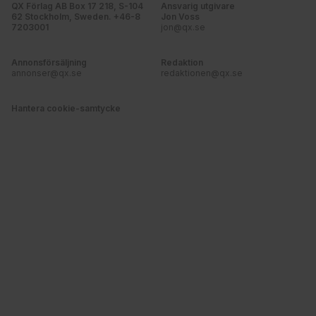
QX Förlag AB Box 17 218, S-104
Ansvarig utgivare
62 Stockholm, Sweden. +46-8
Jon Voss
7203001
jon@qx.se
Annonsförsäljning
Redaktion
annonser@qx.se
redaktionen@qx.se
Hantera cookie-samtycke