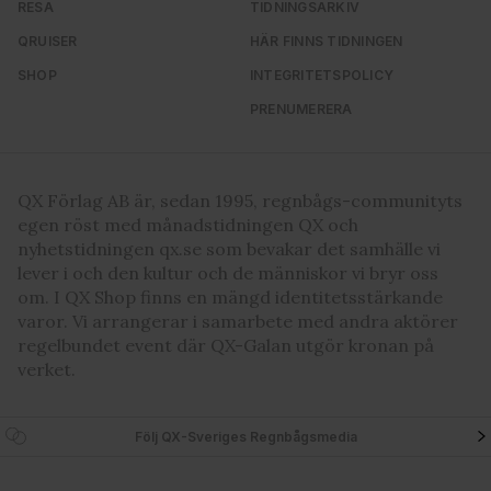
RESA
TIDNINGSARKIV
våra cookies vid fortsatt användande av vår webbplats.
QRUISER
HÄR FINNS TIDNINGEN
SHOP
INTEGRITETSPOLICY
PRENUMERERA
QX Förlag AB är, sedan 1995, regnbågs-communityts
egen röst med månadstidningen QX och
nyhetstidningen qx.se som bevakar det samhälle vi
lever i och den kultur och de människor vi bryr oss
om. I QX Shop finns en mängd identitetsstärkande
varor. Vi arrangerar i samarbete med andra aktörer
regelbundet event där QX-Galan utgör kronan på
verket.
Följ QX-Sveriges Regnbågsmedia