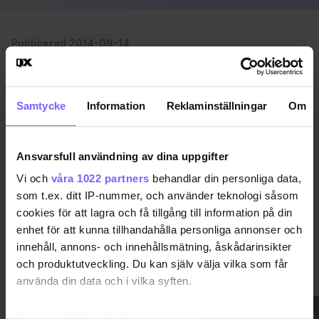
Publicerad 2014-09-14
Uppdaterad 2017-09-10
BERLIN
FOLSOM
Samtycke
Information
Reklaminställningar
Om
DELA DEN HÄR ARTIKELN
Ansvarsfull användning av dina uppgifter
Vi och
våra 1022 partners
behandlar din personliga data,
som t.ex. ditt IP-nummer, och använder teknologi såsom
cookies för att lagra och få tillgång till information på din
enhet för att kunna tillhandahålla personliga annonser och
innehåll, annons- och innehållsmätning, åskådarinsikter
och produktutveckling. Du kan själv välja vilka som får
VIMMEL
VISA MER VIMMEL
använda din data och i vilka syften.
Med din tillåtelse skulle vi även vilja: