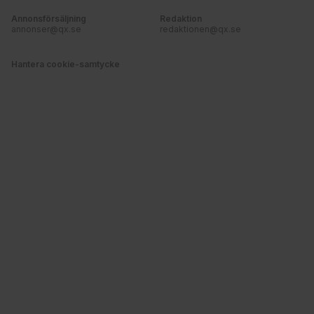
Annonsförsäljning
Redaktion
annonser@qx.se
redaktionen@qx.se
Hantera cookie-samtycke