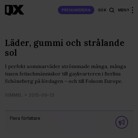
PRENUMERERA
SÖK
MENY
Läder, gummi och strålande
sol
I perfekt sommarväder strömmade många, många
tusen fetischmänniskor till gaykvarteren i Berlins
Schöneberg på lördagen – och till Folsom Europe.
VIMMEL
2015-09-13
Flera författare