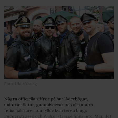
Foto: Ulo Maasing
Några officiella siffror på hur läderbögar,
uniformsflator, gummivovvar och alla andra
fetischälskare som fyllde kvarteren längs
Fuggerstrasse och Welserstrasse finns inte. Men det