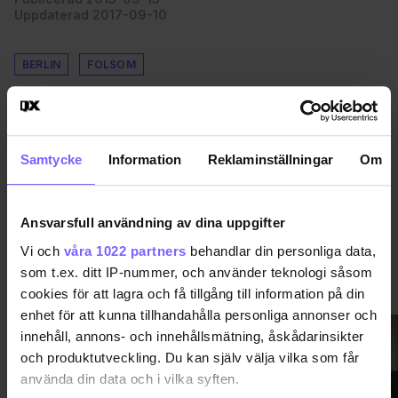
Uppdaterad 2017-09-10
BERLIN
FOLSOM
DELA DEN HÄR ARTIKELN
Samtycke
Information
Reklaminställningar
Om
Ansvarsfull användning av dina uppgifter
Vi och
våra 1022 partners
behandlar din personliga data,
som t.ex. ditt IP-nummer, och använder teknologi såsom
VIMMEL
VISA MER VIMMEL
cookies för att lagra och få tillgång till information på din
enhet för att kunna tillhandahålla personliga annonser och
innehåll, annons- och innehållsmätning, åskådarinsikter
och produktutveckling. Du kan själv välja vilka som får
använda din data och i vilka syften.