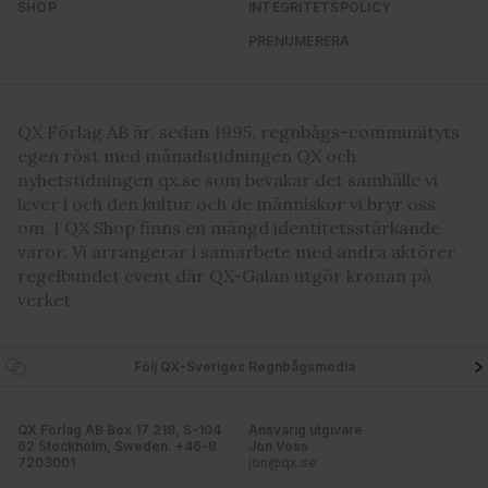
SHOP
INTEGRITETSPOLICY
samlat in när du har använt deras tjänster. Du godkänner
PRENUMERERA
våra cookies vid fortsatt användande av vår webbplats.
QX Förlag AB är, sedan 1995, regnbågs-communityts
egen röst med månadstidningen QX och
nyhetstidningen qx.se som bevakar det samhälle vi
lever i och den kultur och de människor vi bryr oss
om. I QX Shop finns en mängd identitetsstärkande
varor. Vi arrangerar i samarbete med andra aktörer
regelbundet event där QX-Galan utgör kronan på
verket.
Följ QX-Sveriges Regnbågsmedia
QX Förlag AB Box 17 218, S-104
Ansvarig utgivare
62 Stockholm, Sweden. +46-8
Jon Voss
7203001
jon@qx.se