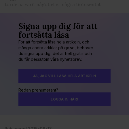
torde ha varit något eller några tiotusental.
Signa upp dig för att
fortsätta läsa
För att fortsätta läsa hela artikeln, och
många andra artiklar på qx.se, behöver
du signa upp dig, det är helt gratis och
du får dessutom våra nyhetsbrev.
JA, JAG VILL LÄSA HELA ARTIKELN
Redan prenumerant?
LOGGA IN HÄR!
Publicerad 2015-09-13