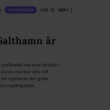
N
PRENUMERERA
SÖK
MENY
Salthamn är
 gotländsk oas som hyllats i
i deras enorma villa vid
ör att upptäcka det goda
ra regnbågstips.