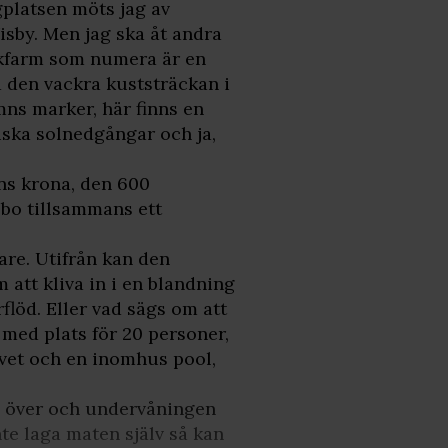
gplatsen möts jag av
isby. Men jag ska åt andra
nkfarm som numera är en
 den vackra kuststräckan i
mns marker, här finns en
iska solnedgångar och ja,
mns krona, den 600
 bo tillsammans ett
are. Utifrån kan den
att kliva in i en blandning
flöd. Eller vad sägs om att
 med plats för 20 personer,
vet och en inomhus pool,
på över och undervåningen
nte laga maten själv så kan