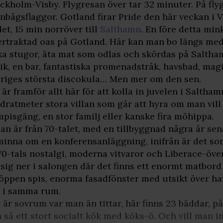
ckholm-Visby. Flygresan över tar 32 minuter. På fly
nbågsflaggor. Gotland firar Pride den här veckan i V
let, 15 min norröver till
Salthamn
. En före detta mi
ertraktad oas på Gotland. Här kan man bo längs med
ka stugor, äta mat som odlas och skördas på Saltha
ik, en bar, fantastiska promenadstråk, havsbad, mag
riges största discokula… Men mer om den sen.
 är framför allt här för att kolla in juvelen i Saltha
dratmeter stora villan som går att hyra om man vill
pisgäng, en stor familj eller kanske fira möhippa.
lan är från 70-talet, med en tillbyggnad några år sen
inna om en konferensanläggning, inifrån är det som 
70-tals nostalgi, moderna vitvaror och Liberace-över
 sig ner i salongen där det finns ett enormt matbord
öppen spis, enorma fasadfönster med utsikt över ha
t i samma rum.
 är sovrum var man än tittar, här finns 23 bäddar, 
 så ett stort socialt kök med köks-ö. Och vill man i