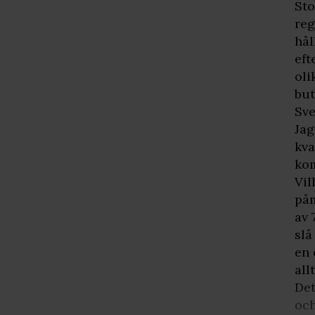
Sto
reg
hål
eft
oli
but
Sve
Jag
kva
kom
Vil
påm
av 
slå
en 
all
Det
och