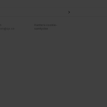
n
Hantera cookie-
nen@qx.se
samtycke