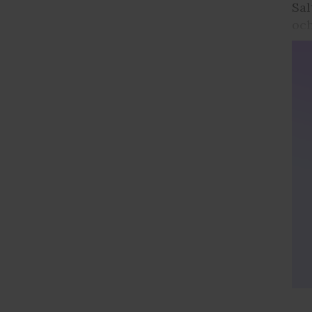
Sal
och