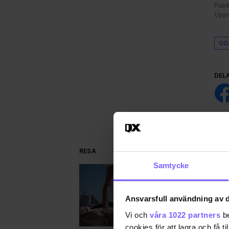
Publ
Uppd
GO
DEL
RESA
Samtycke
Ansvarsfull användning av d
Vi och
våra 1022 partners
be
cookies för att lagra och få t