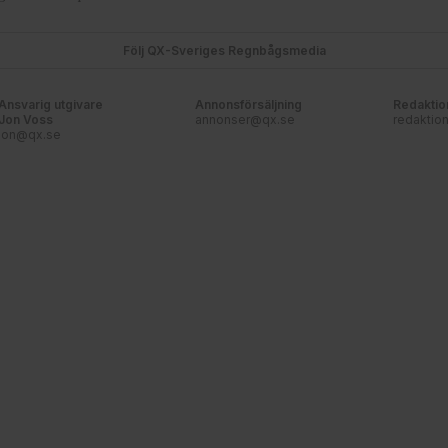
Följ QX-Sveriges Regnbågsmedia
Ansvarig utgivare
Annonsförsäljning
Redaktio
Jon Voss
annonser@qx.se
redaktio
jon@qx.se