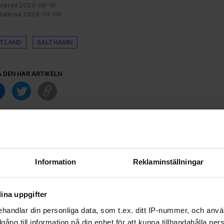
icerad 2023-06-19
aterad 2024-04-08
TLAND
SALTHAMN
A DEN HÄR ARTIKELN
Information
Reklaminställningar
ina uppgifter
handlar din personliga data, som t.ex. ditt IP-nummer, och anv
illgång till information på din enhet för att kunna tillhandahålla pe