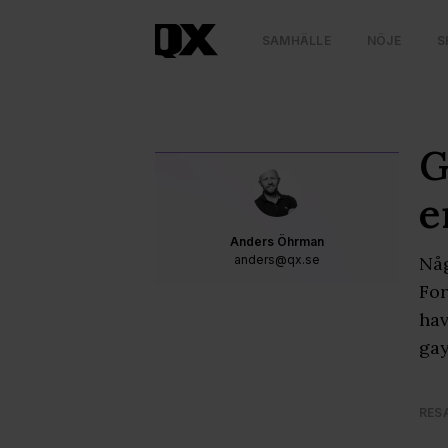
SAMHÄLLE
NÖJE
S
G
e
Anders Öhrman
anders@qx.se
Någ
For
hav
gay
RES