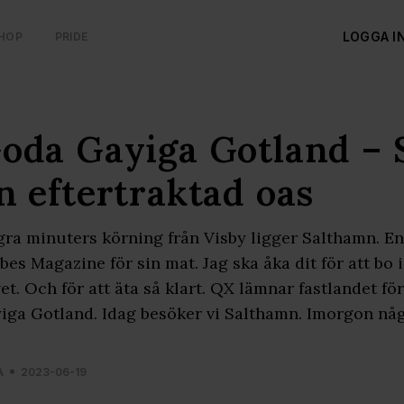
LOGGA I
HOP
PRIDE
oda Gayiga Gotland – 
n eftertraktad oas
ra minuters körning från Visby ligger Salthamn. En
bes Magazine för sin mat. Jag ska åka dit för att bo 
et. Och för att äta så klart. QX lämnar fastlandet f
iga Gotland. Idag besöker vi Salthamn. Imorgon någ
A
2023-06-19