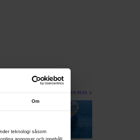
VISA MER RESA
Om
änder teknologi såsom
rsonliga annonser och innehåll,