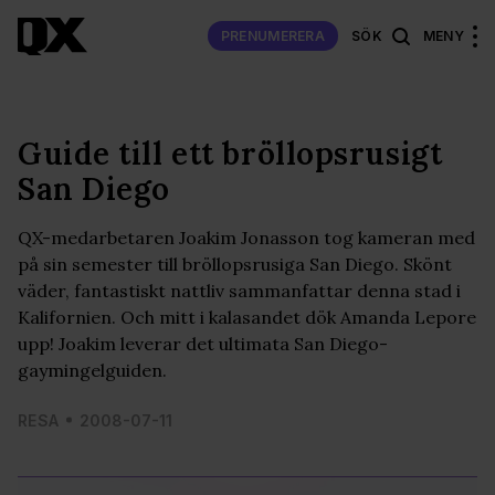
PRENUMERERA
SÖK
MENY
Guide till ett bröllopsrusigt
San Diego
QX-medarbetaren Joakim Jonasson tog kameran med
på sin semester till bröllopsrusiga San Diego. Skönt
väder, fantastiskt nattliv sammanfattar denna stad i
Kalifornien. Och mitt i kalasandet dök Amanda Lepore
upp! Joakim leverar det ultimata San Diego-
gaymingelguiden.
RESA
2008-07-11