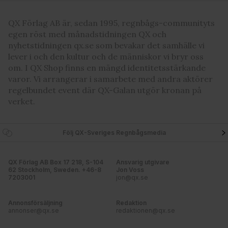
QX Förlag AB är, sedan 1995, regnbågs-communityts
egen röst med månadstidningen QX och
nyhetstidningen qx.se som bevakar det samhälle vi
lever i och den kultur och de människor vi bryr oss
om. I QX Shop finns en mängd identitetsstärkande
varor. Vi arrangerar i samarbete med andra aktörer
regelbundet event där QX-Galan utgör kronan på
verket.
Följ QX-Sveriges Regnbågsmedia
QX Förlag AB Box 17 218, S-104
Ansvarig utgivare
62 Stockholm, Sweden. +46-8
Jon Voss
7203001
jon@qx.se
Annonsförsäljning
Redaktion
annonser@qx.se
redaktionen@qx.se