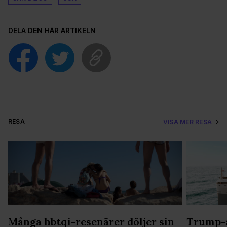
DELA DEN HÄR ARTIKELN
RESA
VISA MER RESA
Många hbtqi-resenärer döljer sin
Trump-a