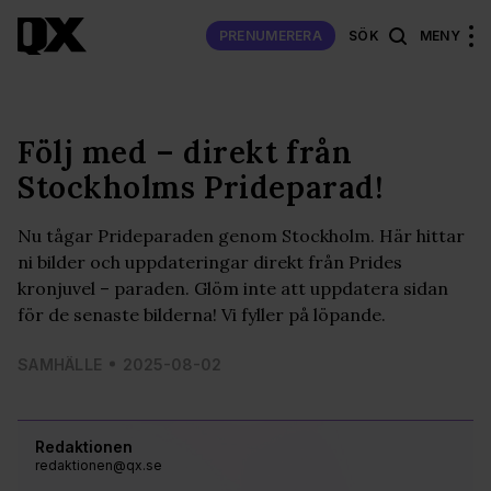
PRENUMERERA
SÖK
MENY
Följ med – direkt från
Stockholms Prideparad!
Nu tågar Prideparaden genom Stockholm. Här hittar
ni bilder och uppdateringar direkt från Prides
kronjuvel – paraden. Glöm inte att uppdatera sidan
för de senaste bilderna! Vi fyller på löpande.
SAMHÄLLE
2025-08-02
Redaktionen
redaktionen@qx.se