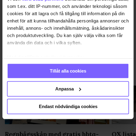
STOCKHOLM PRIDE 2025
som t.ex. ditt IP-nummer, och använder teknologi såsom
cookies för att lagra och få tillgång till information på din
DELA DEN HÄR ARTIKELN
enhet för att kunna tillhandahålla personliga annonser och
innehåll, annons- och innehållsmätning, åskådarinsikter
och produktutveckling. Du kan själv välja vilka som får
använda din data och i vilka syften.
Med din tillåtelse skulle vi även vilja:
Samla in information om din geografiska plats
Tillåt alla cookies
som kan ha en noggrannhet på upp till flera meter
SAMHÄLLE
VISA MER SAMHÄLLE
Identifiera din enhet genom att aktivt skanna den
för specifika kännetecken (fingeravtryck)
Anpassa
Ta reda på mer om hur dina personliga uppgifter
behandlas och ställ in dina preferenser i
detaljsektionen
.
Endast nödvändiga cookies
Du kan ändra eller dra tillbaka ditt samtycke när som
helst från cookie-förklaringen.
Vi använder enhetsidentifierare för att anpassa innehållet
Regnbågsskåp med gratis hbtq-
QX list