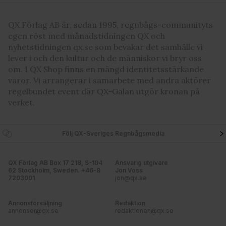
QX Förlag AB är, sedan 1995, regnbågs-communityts
egen röst med månadstidningen QX och
nyhetstidningen qx.se som bevakar det samhälle vi
lever i och den kultur och de människor vi bryr oss
om. I QX Shop finns en mängd identitetsstärkande
varor. Vi arrangerar i samarbete med andra aktörer
regelbundet event där QX-Galan utgör kronan på
verket.
Följ QX-Sveriges Regnbågsmedia
QX Förlag AB Box 17 218, S-104
Ansvarig utgivare
62 Stockholm, Sweden. +46-8
Jon Voss
7203001
jon@qx.se
Annonsförsäljning
Redaktion
annonser@qx.se
redaktionen@qx.se