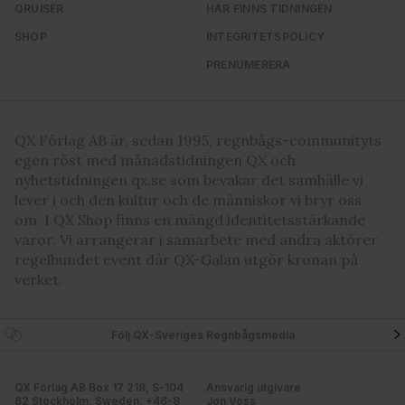
QRUISER
HÄR FINNS TIDNINGEN
SHOP
INTEGRITETSPOLICY
PRENUMERERA
QX Förlag AB är, sedan 1995, regnbågs-communityts
egen röst med månadstidningen QX och
nyhetstidningen qx.se som bevakar det samhälle vi
lever i och den kultur och de människor vi bryr oss
om. I QX Shop finns en mängd identitetsstärkande
varor. Vi arrangerar i samarbete med andra aktörer
regelbundet event där QX-Galan utgör kronan på
verket.
Följ QX-Sveriges Regnbågsmedia
QX Förlag AB Box 17 218, S-104
Ansvarig utgivare
62 Stockholm, Sweden. +46-8
Jon Voss