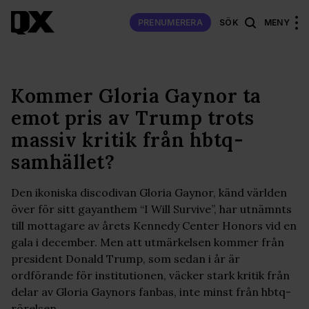
PRENUMERERA
SÖK
MENY
Kommer Gloria Gaynor ta
emot pris av Trump trots
massiv kritik från hbtq-
samhället?
Den ikoniska discodivan Gloria Gaynor, känd världen
över för sitt gayanthem “I Will Survive”, har utnämnts
till mottagare av årets Kennedy Center Honors vid en
gala i december. Men att utmärkelsen kommer från
president Donald Trump, som sedan i år är
ordförande för institutionen, väcker stark kritik från
delar av Gloria Gaynors fanbas, inte minst från hbtq-
rörelsen.