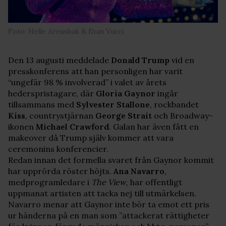
Foto: Helle Arensbak & Evan Vucci
Den 13 augusti meddelade
Donald
Trump
vid en
presskonferens att han personligen har varit
“ungefär 98 % involverad” i valet av årets
hederspristagare, där
Gloria
Gaynor
ingår
tillsammans med
Sylvester Stallone
, rockbandet
Kiss
, countrystjärnan
George
Strait
och Broadway-
ikonen
Michael
Crawford
. Galan har även fått en
makeover då Trump själv kommer att vara
ceremonins konferencier.
Redan innan det formella svaret från Gaynor kommit
har upprörda röster höjts.
Ana
Navarro
,
medprogramledare i
The View
, har offentligt
uppmanat artisten att tacka nej till utmärkelsen.
Navarro menar att Gaynor inte bör ta emot ett pris
ur händerna på en man som ”attackerat rättigheter