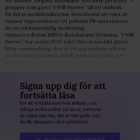
för kvinnor, färgade människor och hbtq-personer” –
grupper som gjort “I Will Survive” till ett anthem.
En del av mediekritiken har även hävdat att valet av
Gaynor representerar ett politiskt PR-spel snarare
än en ren konstnärlig motivering.
Gaynors roll som HBTQ-ikon kan inte förnekas. “I Will
Survive” har sedan 1970-talet fått en särskild plats i
hbtq-sammanhang, den är ett gay anthem och ses
fortfarande som en kraftfull symbol för pride och
styrka.
Signa upp dig för att
fortsätta läsa
För att fortsätta läsa hela artikeln, och
många andra artiklar på qx.se, behöver
du signa upp dig, det är helt gratis och
du får dessutom våra nyhetsbrev.
JA, JAG VILL LÄSA HELA ARTIKELN