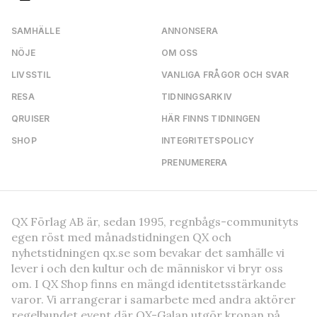
SAMHÄLLE
ANNONSERA
NÖJE
OM OSS
LIVSSTIL
VANLIGA FRÅGOR OCH SVAR
RESA
TIDNINGSARKIV
QRUISER
HÄR FINNS TIDNINGEN
SHOP
INTEGRITETSPOLICY
PRENUMERERA
QX Förlag AB är, sedan 1995, regnbågs-communityts
egen röst med månadstidningen QX och
nyhetstidningen qx.se som bevakar det samhälle vi
lever i och den kultur och de människor vi bryr oss
om. I QX Shop finns en mängd identitetsstärkande
varor. Vi arrangerar i samarbete med andra aktörer
regelbundet event där QX-Galan utgör kronan på