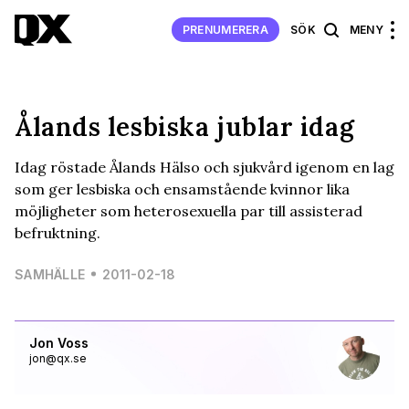
PRENUMERERA
SÖK
MENY
Ålands lesbiska jublar idag
Idag röstade Ålands Hälso och sjukvård igenom en lag
som ger lesbiska och ensamstående kvinnor lika
möjligheter som heterosexuella par till assisterad
befruktning.
SAMHÄLLE
2011-02-18
Jon Voss
jon@qx.se