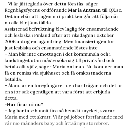
– Vi är jätteglada över detta förstås, säger
Regnbågsfyrens ordförande
Maria Antman
till QX.se.
Det innebär att lagen nu i praktiken går att följa när
nu alla blir jämställda.
Assisterad befruktning blev laglig för ensamstående
och lesbiska i Finland efter att riksdagen i oktober
2006 antog en lagändring. Men finansieringen för
just lesbiska och ensamstående löstes inte.
– Man blir inte emottagen i det kommunala och i
landstinget utan måste söka sig till privatvård och
betala allt själv, säger Maria Antman. Nu kommer man
få en remiss via sjukhuset och få omkostnaderna
betalda.
– Åland är en föregångare i den här frågan och det är
en stor sak egentligen att vara först att erbjuda
detta.
-Hur firar ni nu?
– Jag har inte hunnit fira så hemskt mycket, svarar
Maria med ett skratt. Vi är på jobbet fortfarande med
vår nio månaders baby och åttaåriga storebror.