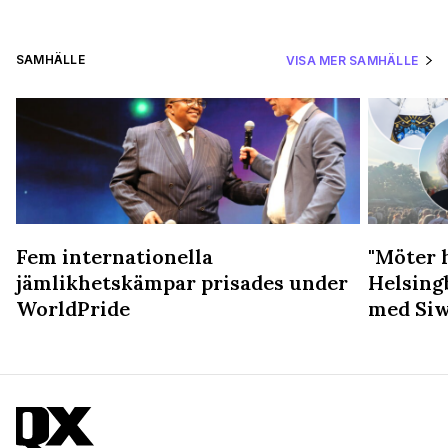
SAMHÄLLE
VISA MER SAMHÄLLE
Fem internationella
"Möter 
jämlikhetskämpar prisades under
Helsing
WorldPride
med Siw