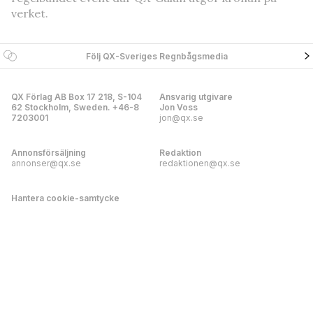
verket.
Följ QX-Sveriges Regnbågsmedia
QX Förlag AB Box 17 218, S-104
Ansvarig utgivare
62 Stockholm, Sweden. +46-8
Jon Voss
7203001
jon@qx.se
Annonsförsäljning
Redaktion
annonser@qx.se
redaktionen@qx.se
Hantera cookie-samtycke