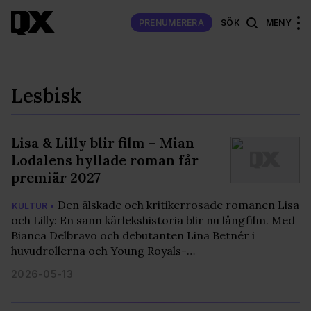
PRENUMERERA
SÖK
MENY
Lesbisk
Lisa & Lilly blir film – Mian
Lodalens hyllade roman får
premiär 2027
Den älskade och kritikerrosade romanen Lisa
KULTUR •
och Lilly: En sann kärlekshistoria blir nu långfilm. Med
Bianca Delbravo och debutanten Lina Betnér i
huvudrollerna och Young Royals-…
2026-05-13