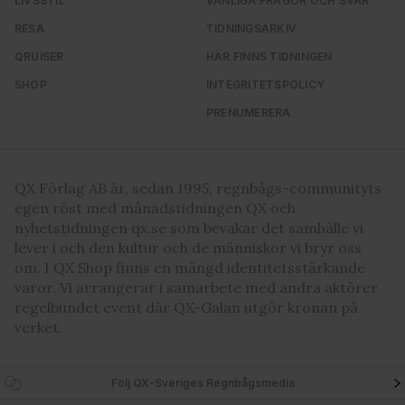
LIVSSTIL
VANLIGA FRÅGOR OCH SVAR
RESA
TIDNINGSARKIV
QRUISER
HÄR FINNS TIDNINGEN
SHOP
INTEGRITETSPOLICY
PRENUMERERA
QX Förlag AB är, sedan 1995, regnbågs-communityts
egen röst med månadstidningen QX och
nyhetstidningen qx.se som bevakar det samhälle vi
lever i och den kultur och de människor vi bryr oss
om. I QX Shop finns en mängd identitetsstärkande
varor. Vi arrangerar i samarbete med andra aktörer
regelbundet event där QX-Galan utgör kronan på
verket.
Följ QX-Sveriges Regnbågsmedia