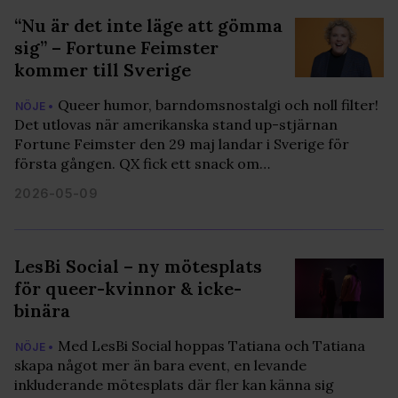
“Nu är det inte läge att gömma
sig” – Fortune Feimster
kommer till Sverige
Queer humor, barndomsnostalgi och noll filter!
NÖJE •
Det utlovas när amerikanska stand up-stjärnan
Fortune Feimster den 29 maj landar i Sverige för
första gången. QX fick ett snack om…
2026-05-09
LesBi Social – ny mötesplats
för queer-kvinnor & icke-
binära
Med LesBi Social hoppas Tatiana och Tatiana
NÖJE •
skapa något mer än bara event, en levande
inkluderande mötesplats där fler kan känna sig