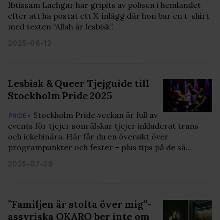
Ibtissam Lachgar har gripits av polisen i hemlandet
efter att ha postat ett X-inlägg där hon bar en t-shirt
med texten “Allah är lesbisk”.
2025-08-12
Lesbisk & Queer Tjejguide till
Stockholm Pride 2025
Stockholm Pride‑veckan är full av
PRIDE •
events för tjejer som älskar tjejer inkluderat trans
och ickebinära. Här får du en översikt över
programpunkter och fester – plus tips på de sä…
2025-07-29
”Familjen är stolta över mig”-
assyriska OKARO ber inte om