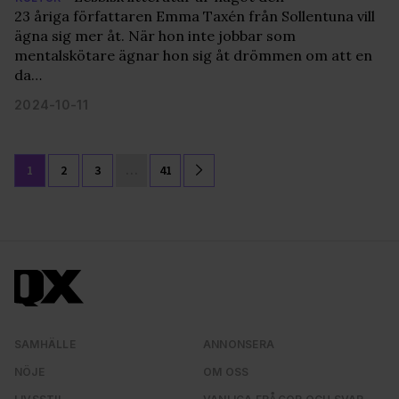
23 åriga författaren Emma Taxén från Sollentuna vill
ägna sig mer åt. När hon inte jobbar som
mentalskötare ägnar hon sig åt drömmen om att en
da…
2024-10-11
1
2
3
…
41
SAMHÄLLE
ANNONSERA
NÖJE
OM OSS