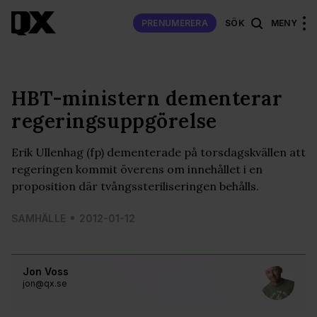
PRENUMERERA
SÖK
MENY
HBT-ministern dementerar
regeringsuppgörelse
Erik Ullenhag (fp) dementerade på torsdagskvällen att
regeringen kommit överens om innehållet i en
proposition där tvångssteriliseringen behålls.
SAMHÄLLE
2012-01-12
Jon Voss
jon@qx.se