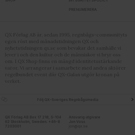
SHOP
INTEGRITETSPOLICY
PRENUMERERA
QX Förlag AB är, sedan 1995, regnbågs-communityts
egen röst med månadstidningen QX och
nyhetstidningen qx.se som bevakar det samhälle vi
lever i och den kultur och de människor vi bryr oss
om. I QX Shop finns en mängd identitetsstärkande
varor. Vi arrangerar i samarbete med andra aktörer
regelbundet event där QX-Galan utgör kronan på
verket.
Följ QX-Sveriges Regnbågsmedia
QX Förlag AB Box 17 218, S-104
Ansvarig utgivare
62 Stockholm, Sweden. +46-8
Jon Voss
7203001
jon@qx.se