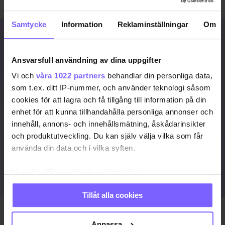
fyra ögon” med KDs partiledare
Göran Hägglund
.
Samtycke
Information
Reklaminställningar
Om
Signa upp dig för att
fortsätta läsa
Ansvarsfull användning av dina uppgifter
För att fortsätta läsa hela artikeln, och
Vi och
våra 1022 partners
behandlar din personliga data,
många andra artiklar på qx.se, behöver
som t.ex. ditt IP-nummer, och använder teknologi såsom
du signa upp dig, det är helt gratis och
cookies för att lagra och få tillgång till information på din
du får dessutom våra nyhetsbrev.
enhet för att kunna tillhandahålla personliga annonser och
innehåll, annons- och innehållsmätning, åskådarinsikter
JA, JAG VILL LÄSA HELA ARTIKELN
och produktutveckling. Du kan själv välja vilka som får
använda din data och i vilka syften.
Redan prenumerant?
LOGGA IN HÄR!
Med din tillåtelse skulle vi även vilja:
Samla in information om din geografiska plats
Tillåt alla cookies
som kan ha en noggrannhet på upp till flera meter
Identifiera din enhet genom att aktivt skanna den
Publicerad 2012-01-12
för specifika kännetecken (fingeravtryck)
Anpassa