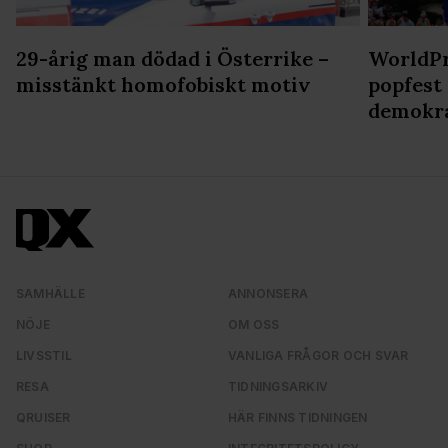
29-årig man dödad i Österrike –
WorldPr
misstänkt homofobiskt motiv
popfest
demokr
SAMHÄLLE
ANNONSERA
NÖJE
OM OSS
LIVSSTIL
VANLIGA FRÅGOR OCH SVAR
RESA
TIDNINGSARKIV
QRUISER
HÄR FINNS TIDNINGEN