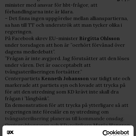
minister med ansvar för hbt-frågor, att
förhandlingarna inte är klara.
– Det finns ingen uppgörelse mellan allianspartierna,
sa han till TT och underströk att man tycker olika i
regeringen.
På Facebook skrev EU-minister
Birgitta Ohlsson
under torsdagen att hon är ”oerhört förvånad över
dagens mediedebatt”.
”Frågan är inte avgjord. Jag förutsätter att den löses
under våren. Det är oacceptabelt att
tvångssteriliseringen fortsätter.”
Centerpartiets
Kenneth Johansson
var tidigt ute och
markerade att partiets syn och lovade att trycka på
för att den utredning som KD krävt inte skall dra
frågan i ”långbänk”.
En demonstration för att trycka på ytterligare så att
regeringen inte föreslår en ny utredning om
tvångssterilisering planeras till kommande onsdag.
Qruiser-bloggaren och KD-politikern
Maria Hansson
Nielsen
säger att hon kommer ta upp frågan ”mellan