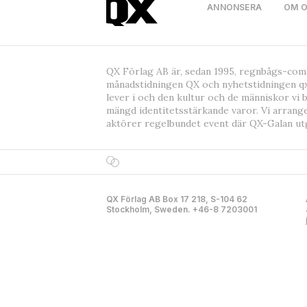
ANNONSERA
OM 
QX Förlag AB är, sedan 1995, regnbågs-co
månadstidningen QX och nyhetstidningen qx
lever i och den kultur och de människor vi 
mängd identitetsstärkande varor. Vi arrang
aktörer regelbundet event där QX-Galan ut
QX Förlag AB Box 17 218, S-104 62
Stockholm, Sweden. +46-8 7203001