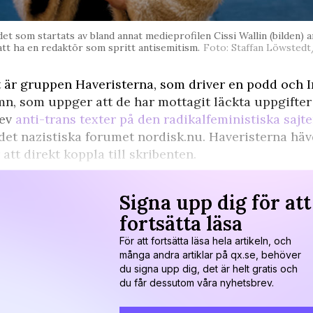
et som startats av bland annat medieprofilen Cissi Wallin (bilden) an
att ha en redaktör som spritt antisemitism.
Foto: Staffan Löwste
 är gruppen Haveristerna, som driver en podd oc
n, som uppger att de har mottagit läckta uppgifter
rev
anti-trans texter på den radikalfeministiska sajt
det nazistiska forumet nordisk.nu. Haveristerna hävd
 att direkt koppla till skribenten.
Signa upp dig för att
fortsätta läsa
För att fortsätta läsa hela artikeln, och
många andra artiklar på qx.se, behöver
du signa upp dig, det är helt gratis och
du får dessutom våra nyhetsbrev.