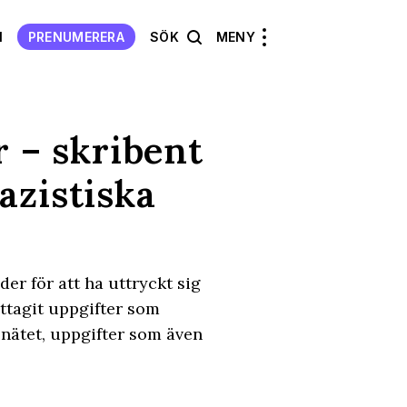
N
PRENUMERERA
SÖK
MENY
r – skribent
azistiska
er för att ha uttryckt sig
ttagit uppgifter som
 nätet, uppgifter som även