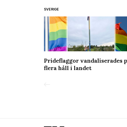
SVERIGE
or utsatthet
Prideflaggor vandaliserades 
flera håll i landet