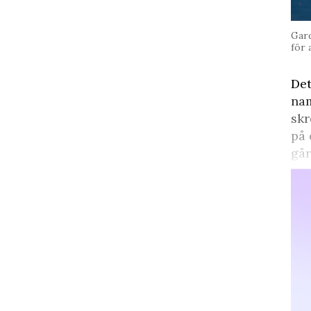
Gard
för 
Det
nam
sk
på 
går