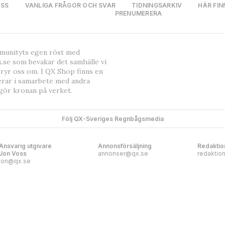
OSS
VANLIGA FRÅGOR OCH SVAR
TIDNINGSARKIV
HÄR FIN
PRENUMERERA
mmunityts egen röst med
.se som bevakar det samhälle vi
bryr oss om. I QX Shop finns en
erar i samarbete med andra
gör kronan på verket.
Följ QX-Sveriges Regnbågsmedia
Ansvarig utgivare
Annonsförsäljning
Redaktio
Jon Voss
annonser@qx.se
redaktio
jon@qx.se