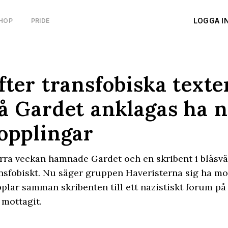
LOGGA I
HOP
PRIDE
fter transfobiska texte
å Gardet anklagas ha n
opplingar
örra veckan hamnade Gardet och en skribent i blåsväd
nsfobiskt. Nu säger gruppen Haveristerna sig ha mo
plar samman skribenten till ett nazistiskt forum på
mottagit.