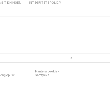
NS TIDNINGEN
INTEGRITETSPOLICY
n
Hantera cookie-
nen@qx.se
samtycke