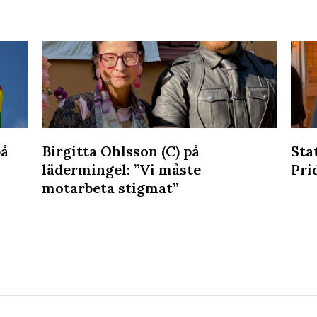
på
Birgitta Ohlsson (C) på
Sta
lädermingel: ”Vi måste
Pri
motarbeta stigmat”