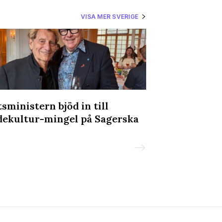
VISA MER SVERIGE
tsministern bjöd in till
Ung Vänster k
dekultur-mingel på Sagerska
transvården:
slutsnackat”