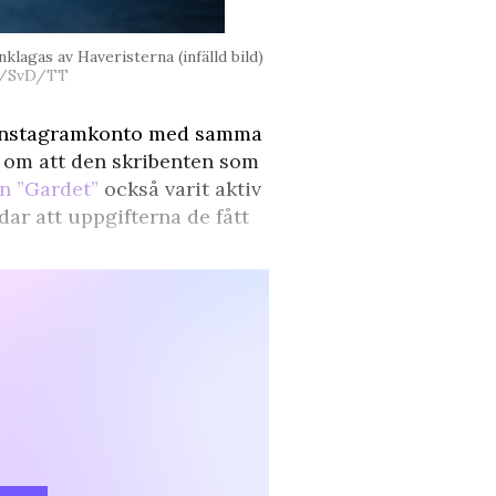
klagas av Haveristerna (infälld bild)
dt/SvD/TT
h Instagramkonto med samma
 om att den skribenten som
en ”Gardet”
också varit aktiv
ar att uppgifterna de fått