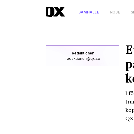
SAMHÄLLE
NÖJE
S
E
Redaktionen
redaktionen@qx.se
p
k
I f
tra
kop
QX 