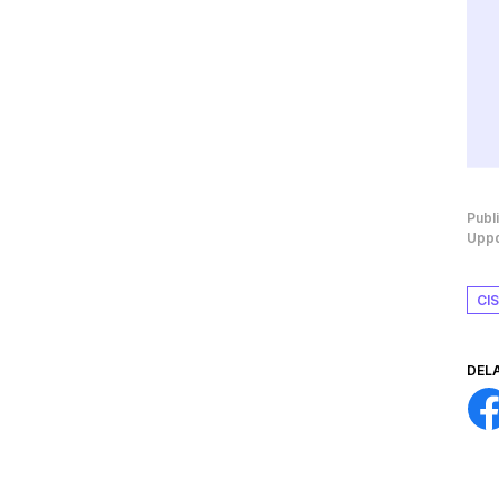
Publ
Uppd
CI
DEL