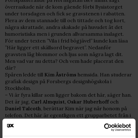
överraskade när de kom gående förbi Bysistorget
under torsdagen och fick se gravstenen i rabatten.
Flera av dem stannade till och tittade och tog kort,
några skrattade, andra skakade på huvudet åt det
humoristiska men i grunden allvarsamma inslaget.
För under texten ”Vila i frid bögjävel” kunde kan läsa
”Här ligger ett skällsord begravet”. Nedanför
gravsten låg blommor och ljus som några lagt dit.
Men vad var nu detta? Och vem hade placerat den
där?
Spåren ledde till
Kim Åströms
hemsida. Han studerar
grafisk design på Forsbergs designhögskola i
Stockholm.
– Vi är fyra killar som ligger bakom det här, säger han.
Det är jag,
Carl Almquist, Oskar Huberhoff
och
Daniel Talcoth
, berättar Kim när jag når honom på
telefon. Det här är egentligen ett grupparbetet från i
fjol, men nu har vi gjort en snyggare gravsten.
Hur kom det sig att ni tog fram den här
gravstenen?