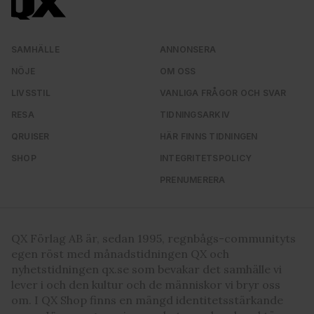
SAMHÄLLE
ANNONSERA
NÖJE
OM OSS
LIVSSTIL
VANLIGA FRÅGOR OCH SVAR
RESA
TIDNINGSARKIV
QRUISER
HÄR FINNS TIDNINGEN
SHOP
INTEGRITETSPOLICY
PRENUMERERA
QX Förlag AB är, sedan 1995, regnbågs-communityts
egen röst med månadstidningen QX och
nyhetstidningen qx.se som bevakar det samhälle vi
lever i och den kultur och de människor vi bryr oss
om. I QX Shop finns en mängd identitetsstärkande