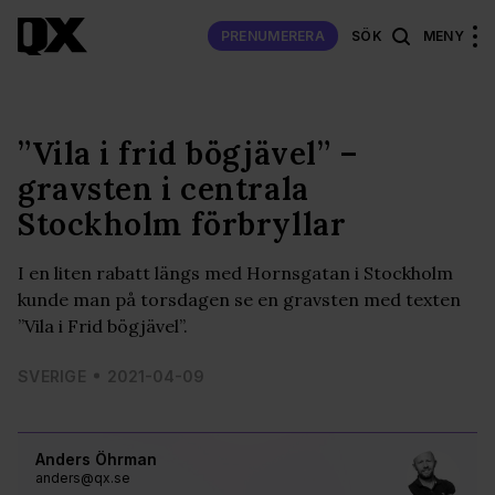
PRENUMERERA
SÖK
MENY
”Vila i frid bögjävel” –
gravsten i centrala
Stockholm förbryllar
I en liten rabatt längs med Hornsgatan i Stockholm
kunde man på torsdagen se en gravsten med texten
”Vila i Frid bögjävel”.
SVERIGE
2021-04-09
Anders Öhrman
anders@qx.se