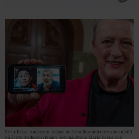
Berit Reiss-Andersen, ledare av Nobelkommitten,visar en bild
på årets fredsprisvinnare, journalistene Maria Ressa och