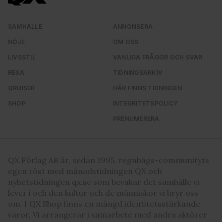
SAMHÄLLE
ANNONSERA
NÖJE
OM OSS
LIVSSTIL
VANLIGA FRÅGOR OCH SVAR
RESA
TIDNINGSARKIV
QRUISER
HÄR FINNS TIDNINGEN
SHOP
INTEGRITETSPOLICY
PRENUMERERA
QX Förlag AB är, sedan 1995, regnbågs-communityts
egen röst med månadstidningen QX och
nyhetstidningen qx.se som bevakar det samhälle vi
lever i och den kultur och de människor vi bryr oss
om. I QX Shop finns en mängd identitetsstärkande
varor. Vi arrangerar i samarbete med andra aktörer