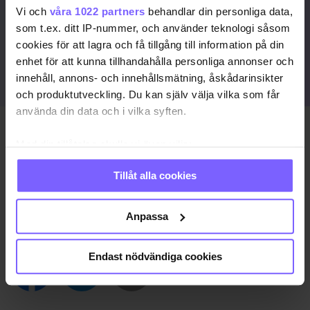
Vi och
våra 1022 partners
behandlar din personliga data,
JA, JAG VILL LÄSA HELA ARTIKELN
som t.ex. ditt IP-nummer, och använder teknologi såsom
cookies för att lagra och få tillgång till information på din
Redan prenumerant?
enhet för att kunna tillhandahålla personliga annonser och
LOGGA IN HÄR!
innehåll, annons- och innehållsmätning, åskådarinsikter
och produktutveckling. Du kan själv välja vilka som får
använda din data och i vilka syften.
Publicerad 2021-10-08
Med din tillåtelse skulle vi även vilja:
Uppdaterad 2021-10-08
Samla in information om din geografiska plats
Tillåt alla cookies
som kan ha en noggrannhet på upp till flera meter
NOBELPRIS
RYSSLAND
TJETJENIEN
Identifiera din enhet genom att aktivt skanna den
för specifika kännetecken (fingeravtryck)
Anpassa
Ta reda på mer om hur dina personliga uppgifter
DELA DEN HÄR ARTIKELN
behandlas och ställ in dina preferenser i
detaljsektionen
.
Endast nödvändiga cookies
Du kan ändra eller dra tillbaka ditt samtycke när som
helst från cookie-förklaringen.