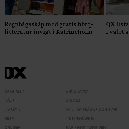
Regnbågsskåp med gratis hbtq-
QX list
litteratur invigt i Katrineholm
i valet 
SAMHÄLLE
ANNONSERA
NÖJE
OM OSS
LIVSSTIL
VANLIGA FRÅGOR OCH SVAR
RESA
TIDNINGSARKIV
QRUISER
HÄR FINNS TIDNINGEN