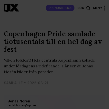
PRENUMERERA
SÖK
MENY
Copenhagen Pride samlade
tiotusentals till en hel dag av
fest
Vilken folkfest! Hela centrala Köpenhamn kokade
under lördagens Pridefirande. Här ser du Jonas
Norén bilder från paraden.
SAMHÄLLE
2022-08-21
Jonas Noren
redaktionen@qx.se