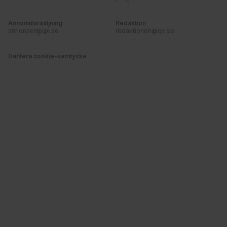
Annonsförsäljning
Redaktion
annonser@qx.se
redaktionen@qx.se
Hantera cookie-samtycke