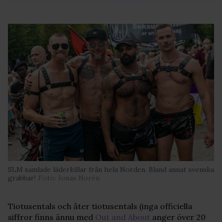
SLM samlade läderkillar från hela Norden. Bland annat svenska
grabbar!
Foto: Jonas Norén
Tiotusentals och åter tiotusentals (inga officiella
siffror finns ännu med
Out and About
anger över 20