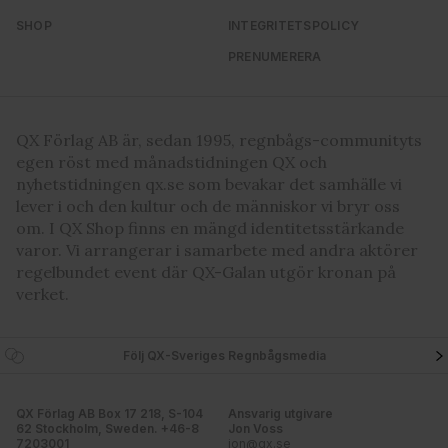
SHOP
INTEGRITETSPOLICY
PRENUMERERA
QX Förlag AB är, sedan 1995, regnbågs-communityts
egen röst med månadstidningen QX och
nyhetstidningen qx.se som bevakar det samhälle vi
lever i och den kultur och de människor vi bryr oss
om. I QX Shop finns en mängd identitetsstärkande
varor. Vi arrangerar i samarbete med andra aktörer
regelbundet event där QX-Galan utgör kronan på
verket.
Följ QX-Sveriges Regnbågsmedia
QX Förlag AB Box 17 218, S-104
Ansvarig utgivare
62 Stockholm, Sweden. +46-8
Jon Voss
7203001
jon@qx.se