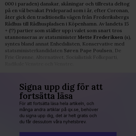
000 i paraden) danskar, skåningar och tillresta deltog
på en väl bevakat Prideparad som i år, efter Coronan,
åter gick den traditionella vägen från Frederiksbergs
Rådhus till Rådhuspladsen i Köpenhamn. Av landets 15
+ (!?) partier som ställer upp i valet som snart tros
utannonseras av statsminister
Mette Frederiksen
(s),
syntes bland annat Enhedslisten, Konservative med
statsministerkandidaten
Søren Pape Poulsen
, De
Frie Grønne, Alternativet, Socialistisk Folkeparti,
Radikale Venstre och Venstre.
Signa upp dig för att
fortsätta läsa
För att fortsätta läsa hela artikeln, och
många andra artiklar på qx.se, behöver
du signa upp dig, det är helt gratis och
du får dessutom våra nyhetsbrev.