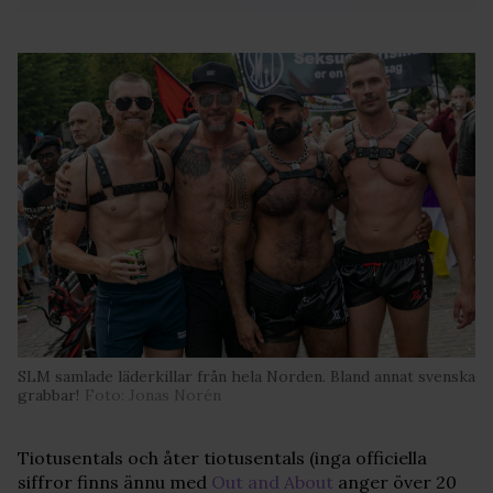
SLM samlade läderkillar från hela Norden. Bland annat svenska
grabbar!
Foto: Jonas Norén
Tiotusentals och åter tiotusentals (inga officiella
siffror finns ännu med
Out and About
anger över 20