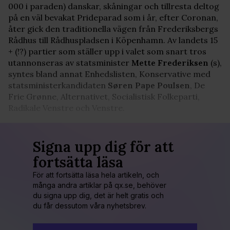
000 i paraden) danskar, skåningar och tillresta deltog
på en väl bevakat Prideparad som i år, efter Coronan,
åter gick den traditionella vägen från Frederiksbergs
Rådhus till Rådhuspladsen i Köpenhamn. Av landets 15
+ (!?) partier som ställer upp i valet som snart tros
utannonseras av statsminister
Mette Frederiksen
(s),
syntes bland annat Enhedslisten, Konservative med
statsministerkandidaten
Søren Pape Poulsen
, De
Frie Grønne, Alternativet, Socialistisk Folkeparti,
Radikale Venstre och Venstre.
Signa upp dig för att
fortsätta läsa
För att fortsätta läsa hela artikeln, och
många andra artiklar på qx.se, behöver
du signa upp dig, det är helt gratis och
du får dessutom våra nyhetsbrev.