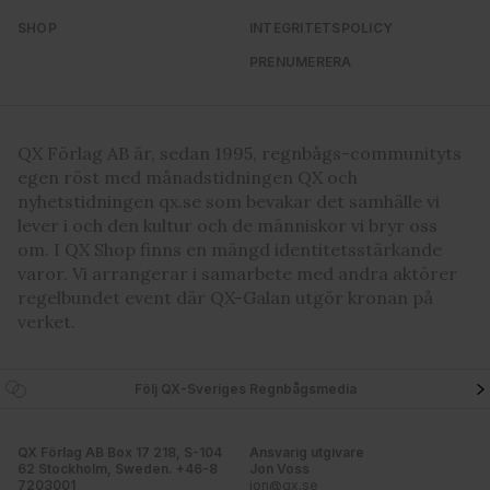
SHOP
INTEGRITETSPOLICY
PRENUMERERA
QX Förlag AB är, sedan 1995, regnbågs-communityts
egen röst med månadstidningen QX och
nyhetstidningen qx.se som bevakar det samhälle vi
lever i och den kultur och de människor vi bryr oss
om. I QX Shop finns en mängd identitetsstärkande
varor. Vi arrangerar i samarbete med andra aktörer
regelbundet event där QX-Galan utgör kronan på
verket.
Följ QX-Sveriges Regnbågsmedia
QX Förlag AB Box 17 218, S-104
Ansvarig utgivare
62 Stockholm, Sweden. +46-8
Jon Voss
7203001
jon@qx.se