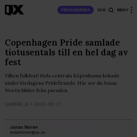
PRENUMERERA
SÖK
MENY
Copenhagen Pride samlade
tiotusentals till en hel dag av
fest
Vilken folkfest! Hela centrala Köpenhamn kokade
under lördagens Pridefirande. Här ser du Jonas
Norén bilder från paraden.
SAMHÄLLE
2022-08-21
Jonas Noren
redaktionen@qx.se