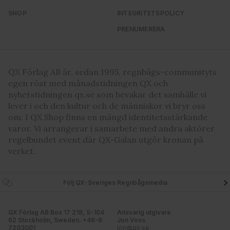
SHOP
INTEGRITETSPOLICY
PRENUMERERA
QX Förlag AB är, sedan 1995, regnbågs-communityts
egen röst med månadstidningen QX och
nyhetstidningen qx.se som bevakar det samhälle vi
lever i och den kultur och de människor vi bryr oss
om. I QX Shop finns en mängd identitetsstärkande
varor. Vi arrangerar i samarbete med andra aktörer
regelbundet event där QX-Galan utgör kronan på
verket.
Följ QX-Sveriges Regnbågsmedia
QX Förlag AB Box 17 218, S-104
Ansvarig utgivare
62 Stockholm, Sweden. +46-8
Jon Voss
7203001
jon@qx.se