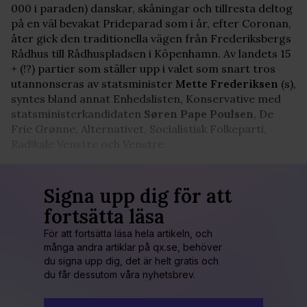
000 i paraden) danskar, skåningar och tillresta deltog
på en väl bevakat Prideparad som i år, efter Coronan,
åter gick den traditionella vägen från Frederiksbergs
Rådhus till Rådhuspladsen i Köpenhamn. Av landets 15
+ (!?) partier som ställer upp i valet som snart tros
utannonseras av statsminister
Mette Frederiksen
(s),
syntes bland annat Enhedslisten, Konservative med
statsministerkandidaten
Søren Pape Poulsen
, De
Frie Grønne, Alternativet, Socialistisk Folkeparti,
Radikale Venstre och Venstre.
Signa upp dig för att
fortsätta läsa
För att fortsätta läsa hela artikeln, och
många andra artiklar på qx.se, behöver
du signa upp dig, det är helt gratis och
du får dessutom våra nyhetsbrev.