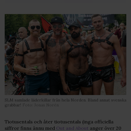
SLM samlade läderkillar från hela Norden. Bland annat svenska
grabbar!
Foto: Jonas Norén
Tiotusentals och åter tiotusentals (inga officiella
siffror finns ännu med
Out and About
anger över 20