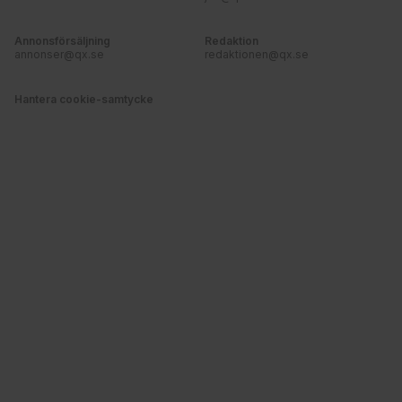
Annonsförsäljning
Redaktion
annonser@qx.se
redaktionen@qx.se
Hantera cookie-samtycke