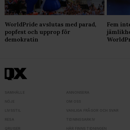
WorldPride avslutas med parad,
Fem int
popfest och upprop för
jämlikh
demokratin
WorldPr
SAMHÄLLE
ANNONSERA
NÖJE
OM OSS
LIVSSTIL
VANLIGA FRÅGOR OCH SVAR
RESA
TIDNINGSARKIV
QRUISER
HÄR FINNS TIDNINGEN