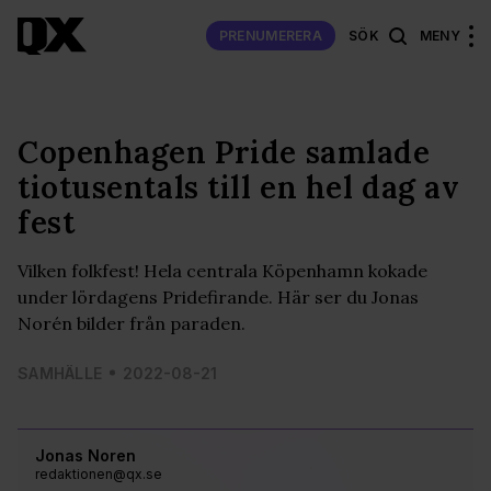
PRENUMERERA
SÖK
MENY
Copenhagen Pride samlade
tiotusentals till en hel dag av
fest
Vilken folkfest! Hela centrala Köpenhamn kokade
under lördagens Pridefirande. Här ser du Jonas
Norén bilder från paraden.
SAMHÄLLE
2022-08-21
Jonas Noren
redaktionen@qx.se