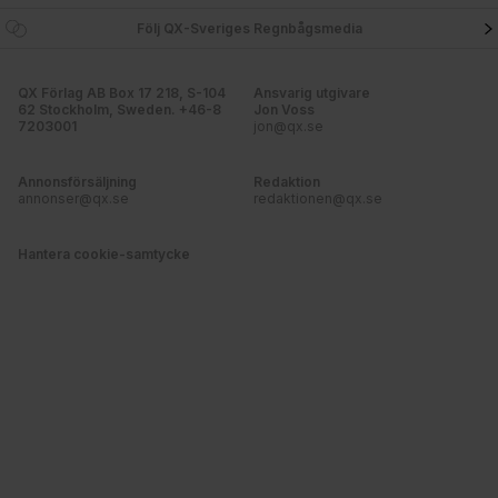
Följ QX-Sveriges Regnbågsmedia
QX Förlag AB Box 17 218, S-104
Ansvarig utgivare
62 Stockholm, Sweden. +46-8
Jon Voss
7203001
jon@qx.se
Annonsförsäljning
Redaktion
annonser@qx.se
redaktionen@qx.se
Hantera cookie-samtycke