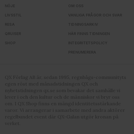
NÖJE
OM OSS
LIVSSTIL
VANLIGA FRÅGOR OCH SVAR
RESA
TIDNINGSARKIV
QRUISER
HÄR FINNS TIDNINGEN
SHOP
INTEGRITETSPOLICY
PRENUMERERA
QX Förlag AB är, sedan 1995, regnbågs-communityts
egen röst med månadstidningen QX och
nyhetstidningen qx.se som bevakar det samhälle vi
lever i och den kultur och de människor vi bryr oss
om. I QX Shop finns en mängd identitetsstärkande
varor. Vi arrangerar i samarbete med andra aktörer
regelbundet event där QX-Galan utgör kronan på
verket.