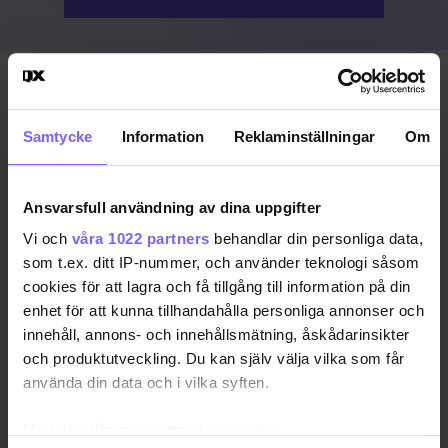
Publicerad 2022-09-30
Uppdaterad 2023-10-23
Samtycke
Information
Reklaminställningar
Om
HOMOHAT
RYSSLAND
TRANSHAT
Ansvarsfull användning av dina uppgifter
VLADIMIR PUTIN
Vi och
våra 1022 partners
behandlar din personliga data,
som t.ex. ditt IP-nummer, och använder teknologi såsom
DELA DEN HÄR ARTIKELN
cookies för att lagra och få tillgång till information på din
enhet för att kunna tillhandahålla personliga annonser och
innehåll, annons- och innehållsmätning, åskådarinsikter
och produktutveckling. Du kan själv välja vilka som får
använda din data och i vilka syften.
Med din tillåtelse skulle vi även vilja: