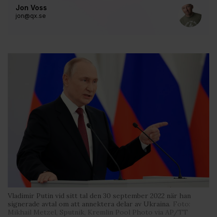
Jon Voss
jon@qx.se
Vladimir Putin vid sitt tal den 30 september 2022 när han
signerade avtal om att annektera delar av Ukraina.
Foto:
Mikhail Metzel, Sputnik, Kremlin Pool Photo via AP/TT