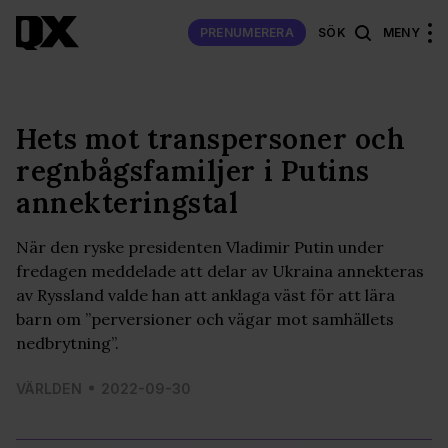
PRENUMERERA
SÖK
MENY
Hets mot transpersoner och
regnbågsfamiljer i Putins
annekteringstal
När den ryske presidenten Vladimir Putin under
fredagen meddelade att delar av Ukraina annekteras
av Ryssland valde han att anklaga väst för att lära
barn om ”perversioner och vägar mot samhällets
nedbrytning”.
VÄRLDEN
2022-09-30