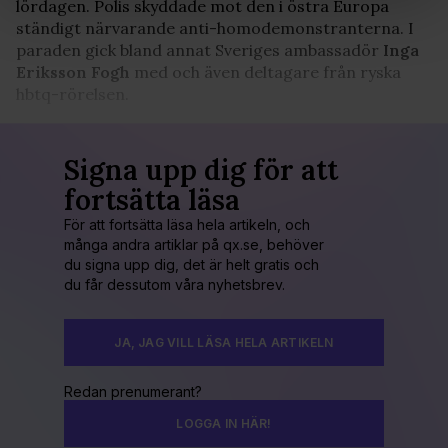
lördagen. Polis skyddade mot den i östra Europa
Vi använder enhetsidentifierare för att anpassa innehållet
ständigt närvarande anti-homodemonstranterna. I
och annonserna till användarna, tillhandahålla funktioner
paraden gick bland annat Sveriges ambassadör
Inga
för sociala medier och analysera vår trafik. Vi
Eriksson Fogh
med och även deltagare från ryska
vidarebefordrar även sådana identifierare och annan
hbtq-rörelsen.
information från din enhet till de sociala medier och
annons- och analysföretag som vi samarbetar med.
Dessa kan i sin tur kombinera informationen med annan
Signa upp dig för att
information som du har tillhandahållit eller som de har
fortsätta läsa
samlat in när du har använt deras tjänster. Du godkänner
våra cookies vid fortsatt användande av vår webbplats.
För att fortsätta läsa hela artikeln, och
många andra artiklar på qx.se, behöver
du signa upp dig, det är helt gratis och
du får dessutom våra nyhetsbrev.
JA, JAG VILL LÄSA HELA ARTIKELN
Redan prenumerant?
LOGGA IN HÄR!