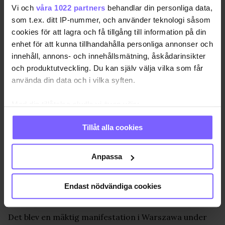
Vi och
våra 1022 partners
behandlar din personliga data,
som t.ex. ditt IP-nummer, och använder teknologi såsom
cookies för att lagra och få tillgång till information på din
enhet för att kunna tillhandahålla personliga annonser och
innehåll, annons- och innehållsmätning, åskådarinsikter
och produktutveckling. Du kan själv välja vilka som får
använda din data och i vilka syften.
Med din tillåtelse skulle vi även vilja:
Samla in information om din geografiska plats
Tillåt alla cookies
som kan ha en noggrannhet på upp till flera meter
Identifiera din enhet genom att aktivt skanna den
för specifika kännetecken (fingeravtryck)
Anpassa
Ta reda på mer om hur dina personliga uppgifter
behandlas och ställ in dina preferenser i
detaljsektionen
.
Endast nödvändiga cookies
Foto: Fredrik Svensson
Du kan ändra eller dra tillbaka ditt samtycke när som
helst från cookie-förklaringen.
Det blev en mäktig manifestation i Warszawa under