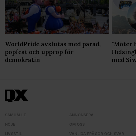
WorldPride avslutas med parad,
"Möter 
popfest och upprop för
Helsing
demokratin
med Siw
SAMHÄLLE
ANNONSERA
NÖJE
OM OSS
LIVSSTIL
VANLIGA FRÅGOR OCH SVAR