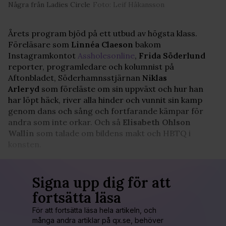
Några från Ladies Circle
Foto: Leif Håkansson
Årets program bjöd på ett utbud av högsta klass.
Föreläsare som
Linnéa Claeson
bakom
Instagramkontot
Assholesonline
,
Frida Söderlund
reporter, programledare och kolumnist på
Aftonbladet, Söderhamnsstjärnan
Niklas
Arleryd
som föreläste om sin uppväxt och hur han
har löpt häck, river alla hinder och vunnit sin kamp
genom dans och sång och fortfarande kämpar för
andra som inte orkar. Och så
Elisabeth Ohlson
Wallin
som talade om bildens makt och HBTQ i
konsten.
Signa upp dig för att
fortsätta läsa
För att fortsätta läsa hela artikeln, och
många andra artiklar på qx.se, behöver