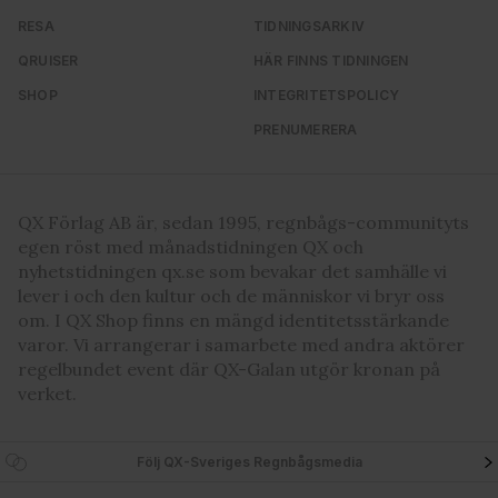
RESA
TIDNINGSARKIV
QRUISER
HÄR FINNS TIDNINGEN
SHOP
INTEGRITETSPOLICY
PRENUMERERA
QX Förlag AB är, sedan 1995, regnbågs-communityts
egen röst med månadstidningen QX och
nyhetstidningen qx.se som bevakar det samhälle vi
lever i och den kultur och de människor vi bryr oss
om. I QX Shop finns en mängd identitetsstärkande
varor. Vi arrangerar i samarbete med andra aktörer
regelbundet event där QX-Galan utgör kronan på
verket.
Följ QX-Sveriges Regnbågsmedia