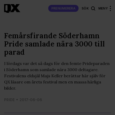
PRENUMERERA
SÖK
MENY
Femårsfirande Söderhamn
Pride samlade nära 3000 till
parad
I lördags var det så dags för den femte Prideparaden
i Söderhamn som samlade nära 3000 deltagare.
Festivalens eldsjäl Majs Keller berättar här själv för
QX läsare om årets festival men en massa härliga
bilder.
PRIDE
2017-06-06