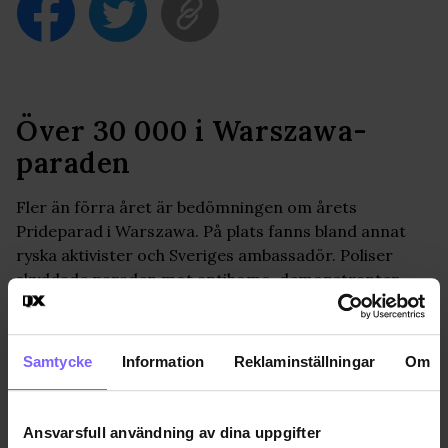
Över 30 000 i Warszawa-
paraden
Fler än förra året är bedömningen om årets
Prideparad i Warszawa. På plats fanns bland annat
ryska aktivister och Sveriges ambassadör. Poliser
skyddade paraden mot antihomo-demonstranter.
PRIDE
2017-06-03
Samtycke
Information
Reklaminställningar
Om
Jon Voss
jon@qx.se
Ansvarsfull användning av dina uppgifter