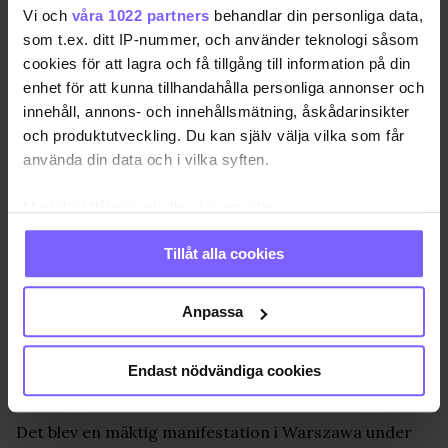
Vi och
våra 1022 partners
behandlar din personliga data,
som t.ex. ditt IP-nummer, och använder teknologi såsom
cookies för att lagra och få tillgång till information på din
enhet för att kunna tillhandahålla personliga annonser och
innehåll, annons- och innehållsmätning, åskådarinsikter
och produktutveckling. Du kan själv välja vilka som får
använda din data och i vilka syften.
Med din tillåtelse skulle vi även vilja:
Samla in information om din geografiska plats
Tillåt alla cookies
som kan ha en noggrannhet på upp till flera meter
Identifiera din enhet genom att aktivt skanna den
för specifika kännetecken (fingeravtryck)
Anpassa
Ta reda på mer om hur dina personliga uppgifter
behandlas och ställ in dina preferenser i
detaljsektionen
.
Endast nödvändiga cookies
Foto: Fredrik Svensson
Du kan ändra eller dra tillbaka ditt samtycke när som
helst från cookie-förklaringen.
Det blev en mäktig manifestation i Warszawa under