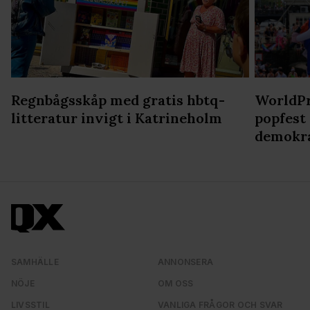
Regnbågsskåp med gratis hbtq-
WorldPr
litteratur invigt i Katrineholm
popfest
demokr
SAMHÄLLE
ANNONSERA
NÖJE
OM OSS
LIVSSTIL
VANLIGA FRÅGOR OCH SVAR