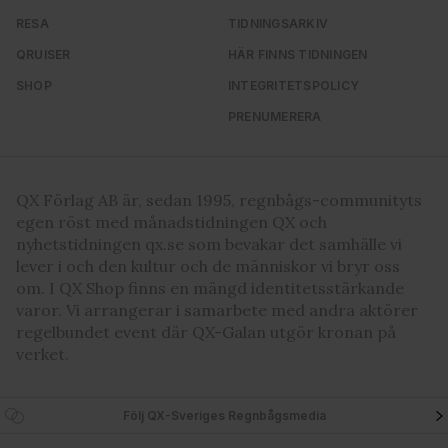
RESA
TIDNINGSARKIV
QRUISER
HÄR FINNS TIDNINGEN
SHOP
INTEGRITETSPOLICY
PRENUMERERA
QX Förlag AB är, sedan 1995, regnbågs-communityts
egen röst med månadstidningen QX och
nyhetstidningen qx.se som bevakar det samhälle vi
lever i och den kultur och de människor vi bryr oss
om. I QX Shop finns en mängd identitetsstärkande
varor. Vi arrangerar i samarbete med andra aktörer
regelbundet event där QX-Galan utgör kronan på
verket.
Följ QX-Sveriges Regnbågsmedia