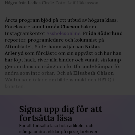
Några från Ladies Circle
Foto: Leif Håkansson
Årets program bjöd på ett utbud av högsta klass.
Föreläsare som
Linnéa Claeson
bakom
Instagramkontot
Assholesonline
,
Frida Söderlund
reporter, programledare och kolumnist på
Aftonbladet, Söderhamnsstjärnan
Niklas
Arleryd
som föreläste om sin uppväxt och hur han
har löpt häck, river alla hinder och vunnit sin kamp
genom dans och sång och fortfarande kämpar för
andra som inte orkar. Och så
Elisabeth Ohlson
Wallin
som talade om bildens makt och HBTQ i
konsten.
Signa upp dig för att
fortsätta läsa
För att fortsätta läsa hela artikeln, och
många andra artiklar på qx.se, behöver