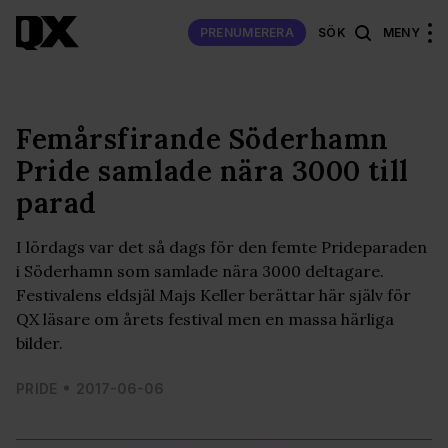
PRENUMERERA
SÖK
MENY
Femårsfirande Söderhamn
Pride samlade nära 3000 till
parad
I lördags var det så dags för den femte Prideparaden
i Söderhamn som samlade nära 3000 deltagare.
Festivalens eldsjäl Majs Keller berättar här själv för
QX läsare om årets festival men en massa härliga
bilder.
PRIDE
2017-06-06