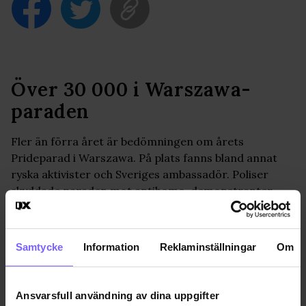
Över 30 000 i Warszawa-
paraden
Fler än förra året är bedömningen om årets
Prideparad i Warszawa. På plats fanns bland annat
ryska aktivister och Sveriges ambassadör. Poliser
skyddade paraden mot antihomo-demonstranter.
PRIDE
2017-06-03
Samtycke
Information
Reklaminställningar
Om
Jon Voss
jon@qx.se
Ansvarsfull användning av dina uppgifter