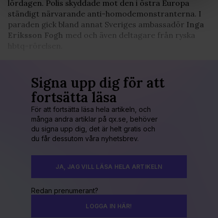
lördagen. Polis skyddade mot den i östra Europa
Vi använder enhetsidentifierare för att anpassa innehållet
ständigt närvarande anti-homodemonstranterna. I
och annonserna till användarna, tillhandahålla funktioner
paraden gick bland annat Sveriges ambassadör
Inga
för sociala medier och analysera vår trafik. Vi
Eriksson Fogh
med och även deltagare från ryska
vidarebefordrar även sådana identifierare och annan
hbtq-rörelsen.
information från din enhet till de sociala medier och
annons- och analysföretag som vi samarbetar med.
Dessa kan i sin tur kombinera informationen med annan
Signa upp dig för att
information som du har tillhandahållit eller som de har
fortsätta läsa
samlat in när du har använt deras tjänster. Du godkänner
våra cookies vid fortsatt användande av vår webbplats.
För att fortsätta läsa hela artikeln, och
många andra artiklar på qx.se, behöver
du signa upp dig, det är helt gratis och
du får dessutom våra nyhetsbrev.
JA, JAG VILL LÄSA HELA ARTIKELN
Redan prenumerant?
LOGGA IN HÄR!