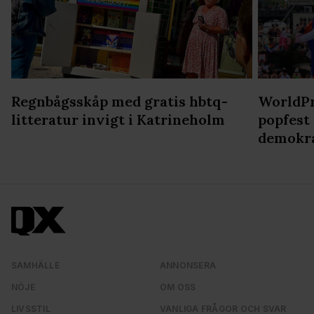
Regnbågsskåp med gratis hbtq-
WorldPr
litteratur invigt i Katrineholm
popfest
demokr
SAMHÄLLE
ANNONSERA
NÖJE
OM OSS
LIVSSTIL
VANLIGA FRÅGOR OCH SVAR