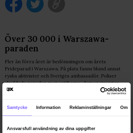
Över 30 000 i Warszawa-
paraden
Fler än förra året är bedömningen om årets
Prideparad i Warszawa. På plats fanns bland annat
ryska aktivister och Sveriges ambassadör. Poliser
skyddade paraden mot antihomo-demonstranter.
PRIDE
2017-06-03
Samtycke
Information
Reklaminställningar
Om
Jon Voss
jon@qx.se
Ansvarsfull användning av dina uppgifter