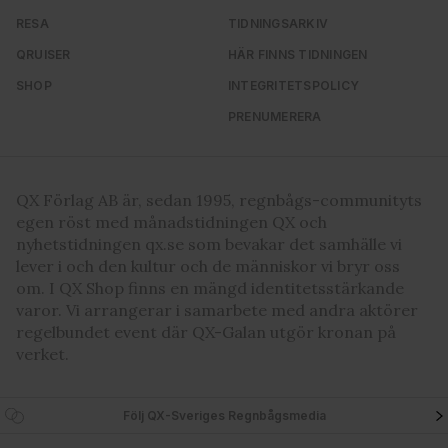
RESA
TIDNINGSARKIV
QRUISER
HÄR FINNS TIDNINGEN
SHOP
INTEGRITETSPOLICY
PRENUMERERA
QX Förlag AB är, sedan 1995, regnbågs-communityts
egen röst med månadstidningen QX och
nyhetstidningen qx.se som bevakar det samhälle vi
lever i och den kultur och de människor vi bryr oss
om. I QX Shop finns en mängd identitetsstärkande
varor. Vi arrangerar i samarbete med andra aktörer
regelbundet event där QX-Galan utgör kronan på
verket.
Följ QX-Sveriges Regnbågsmedia