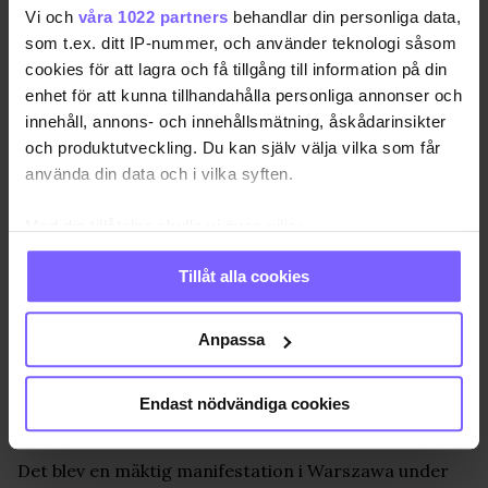
Vi och
våra 1022 partners
behandlar din personliga data,
som t.ex. ditt IP-nummer, och använder teknologi såsom
cookies för att lagra och få tillgång till information på din
enhet för att kunna tillhandahålla personliga annonser och
innehåll, annons- och innehållsmätning, åskådarinsikter
och produktutveckling. Du kan själv välja vilka som får
använda din data och i vilka syften.
Med din tillåtelse skulle vi även vilja:
Samla in information om din geografiska plats
Tillåt alla cookies
som kan ha en noggrannhet på upp till flera meter
Identifiera din enhet genom att aktivt skanna den
för specifika kännetecken (fingeravtryck)
Anpassa
Ta reda på mer om hur dina personliga uppgifter
behandlas och ställ in dina preferenser i
detaljsektionen
.
Endast nödvändiga cookies
Foto: Fredrik Svensson
Du kan ändra eller dra tillbaka ditt samtycke när som
helst från cookie-förklaringen.
Det blev en mäktig manifestation i Warszawa under