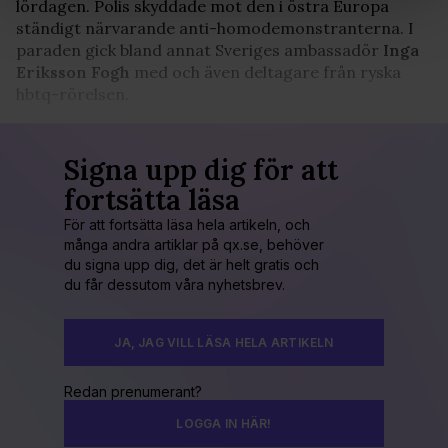
lördagen. Polis skyddade mot den i östra Europa
Vi använder enhetsidentifierare för att anpassa innehållet
ständigt närvarande anti-homodemonstranterna. I
och annonserna till användarna, tillhandahålla funktioner
paraden gick bland annat Sveriges ambassadör
Inga
för sociala medier och analysera vår trafik. Vi
Eriksson Fogh
med och även deltagare från ryska
vidarebefordrar även sådana identifierare och annan
hbtq-rörelsen.
information från din enhet till de sociala medier och
annons- och analysföretag som vi samarbetar med.
Dessa kan i sin tur kombinera informationen med annan
Signa upp dig för att
information som du har tillhandahållit eller som de har
fortsätta läsa
samlat in när du har använt deras tjänster. Du godkänner
våra cookies vid fortsatt användande av vår webbplats.
För att fortsätta läsa hela artikeln, och
många andra artiklar på qx.se, behöver
du signa upp dig, det är helt gratis och
du får dessutom våra nyhetsbrev.
JA, JAG VILL LÄSA HELA ARTIKELN
Redan prenumerant?
LOGGA IN HÄR!