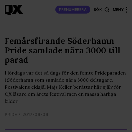
PRENUMERERA
SÖK
MENY
Femårsfirande Söderhamn
Pride samlade nära 3000 till
parad
I lördags var det så dags för den femte Prideparaden
i Söderhamn som samlade nära 3000 deltagare.
Festivalens eldsjäl Majs Keller berättar här själv för
QX läsare om årets festival men en massa härliga
bilder.
PRIDE
2017-06-06