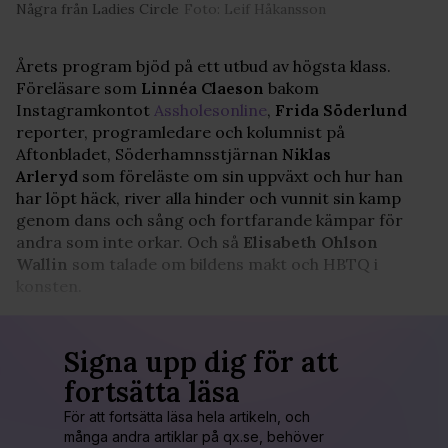
Några från Ladies Circle
Foto: Leif Håkansson
Årets program bjöd på ett utbud av högsta klass.
Föreläsare som
Linnéa Claeson
bakom
Instagramkontot
Assholesonline
,
Frida Söderlund
reporter, programledare och kolumnist på
Aftonbladet, Söderhamnsstjärnan
Niklas
Arleryd
som föreläste om sin uppväxt och hur han
har löpt häck, river alla hinder och vunnit sin kamp
genom dans och sång och fortfarande kämpar för
andra som inte orkar. Och så
Elisabeth Ohlson
Wallin
som talade om bildens makt och HBTQ i
konsten.
Signa upp dig för att
fortsätta läsa
För att fortsätta läsa hela artikeln, och
många andra artiklar på qx.se, behöver