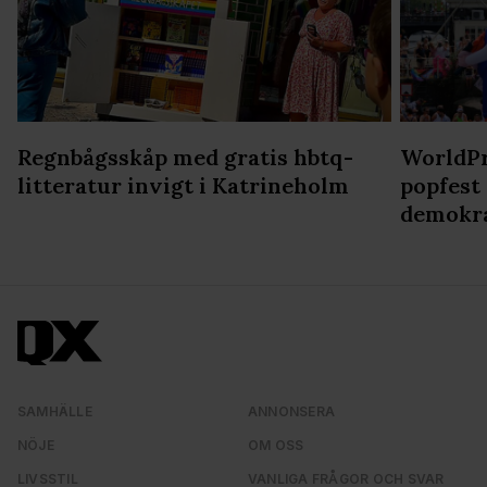
Regnbågsskåp med gratis hbtq-
WorldPr
litteratur invigt i Katrineholm
popfest
demokr
SAMHÄLLE
ANNONSERA
NÖJE
OM OSS
LIVSSTIL
VANLIGA FRÅGOR OCH SVAR