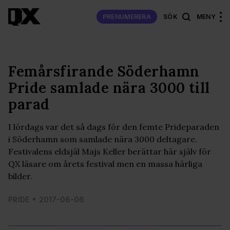
PRENUMERERA
SÖK
MENY
Femårsfirande Söderhamn
Pride samlade nära 3000 till
parad
I lördags var det så dags för den femte Prideparaden
i Söderhamn som samlade nära 3000 deltagare.
Festivalens eldsjäl Majs Keller berättar här själv för
QX läsare om årets festival men en massa härliga
bilder.
PRIDE
2017-06-06