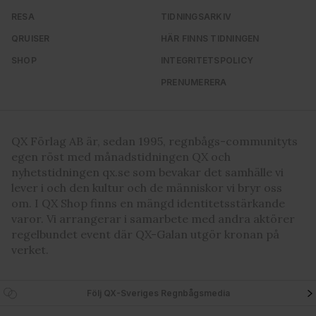
RESA
TIDNINGSARKIV
QRUISER
HÄR FINNS TIDNINGEN
SHOP
INTEGRITETSPOLICY
PRENUMERERA
QX Förlag AB är, sedan 1995, regnbågs-communityts
egen röst med månadstidningen QX och
nyhetstidningen qx.se som bevakar det samhälle vi
lever i och den kultur och de människor vi bryr oss
om. I QX Shop finns en mängd identitetsstärkande
varor. Vi arrangerar i samarbete med andra aktörer
regelbundet event där QX-Galan utgör kronan på
verket.
Följ QX-Sveriges Regnbågsmedia