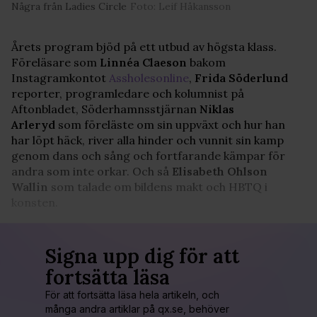
Några från Ladies Circle
Foto: Leif Håkansson
Årets program bjöd på ett utbud av högsta klass.
Föreläsare som
Linnéa Claeson
bakom
Instagramkontot
Assholesonline
,
Frida Söderlund
reporter, programledare och kolumnist på
Aftonbladet, Söderhamnsstjärnan
Niklas
Arleryd
som föreläste om sin uppväxt och hur han
har löpt häck, river alla hinder och vunnit sin kamp
genom dans och sång och fortfarande kämpar för
andra som inte orkar. Och så
Elisabeth Ohlson
Wallin
som talade om bildens makt och HBTQ i
konsten.
Signa upp dig för att
fortsätta läsa
För att fortsätta läsa hela artikeln, och
många andra artiklar på qx.se, behöver