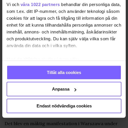
Vi och
våra 1022 partners
behandlar din personliga data,
som t.ex. ditt IP-nummer, och använder teknologi såsom
cookies för att lagra och få tillgång till information på din
enhet för att kunna tillhandahålla personliga annonser och
innehåll, annons- och innehållsmätning, åskådarinsikter
och produktutveckling. Du kan själv välja vilka som får
använda din data och i vilka syften.
Med din tillåtelse skulle vi även vilja:
Samla in information om din geografiska plats
Tillåt alla cookies
som kan ha en noggrannhet på upp till flera meter
Identifiera din enhet genom att aktivt skanna den
för specifika kännetecken (fingeravtryck)
Anpassa
Ta reda på mer om hur dina personliga uppgifter
behandlas och ställ in dina preferenser i
detaljsektionen
.
Endast nödvändiga cookies
Foto: Fredrik Svensson
Du kan ändra eller dra tillbaka ditt samtycke när som
helst från cookie-förklaringen.
Det blev en mäktig manifestation i Warszawa under