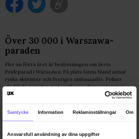
Över 30 000 i Warszawa-
paraden
Fler än förra året är bedömningen om årets
Prideparad i Warszawa. På plats fanns bland annat
ryska aktivister och Sveriges ambassadör. Poliser
skyddade paraden mot antihomo-demonstranter.
PRIDE
2017-06-03
Samtycke
Information
Reklaminställningar
Om
Jon Voss
jon@qx.se
Ansvarsfull användning av dina uppgifter