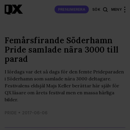
PRENUMERERA
SÖK
MENY
Femårsfirande Söderhamn
Pride samlade nära 3000 till
parad
I lördags var det så dags för den femte Prideparaden
i Söderhamn som samlade nära 3000 deltagare.
Festivalens eldsjäl Majs Keller berättar här själv för
QX läsare om årets festival men en massa härliga
bilder.
PRIDE
2017-06-06