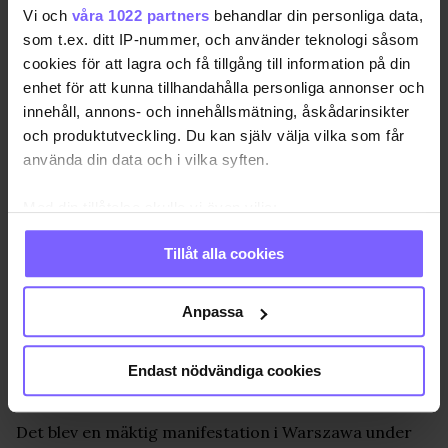
Vi och
våra 1022 partners
behandlar din personliga data,
som t.ex. ditt IP-nummer, och använder teknologi såsom
cookies för att lagra och få tillgång till information på din
enhet för att kunna tillhandahålla personliga annonser och
innehåll, annons- och innehållsmätning, åskådarinsikter
och produktutveckling. Du kan själv välja vilka som får
använda din data och i vilka syften.
Med din tillåtelse skulle vi även vilja:
Samla in information om din geografiska plats
Tillåt alla cookies
som kan ha en noggrannhet på upp till flera meter
Identifiera din enhet genom att aktivt skanna den
för specifika kännetecken (fingeravtryck)
Anpassa
Ta reda på mer om hur dina personliga uppgifter
behandlas och ställ in dina preferenser i
detaljsektionen
.
Endast nödvändiga cookies
Foto: Fredrik Svensson
Du kan ändra eller dra tillbaka ditt samtycke när som
helst från cookie-förklaringen.
Det blev en mäktig manifestation i Warszawa under