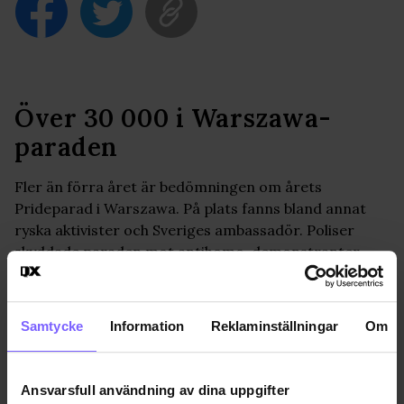
Över 30 000 i Warszawa-
paraden
Fler än förra året är bedömningen om årets
Prideparad i Warszawa. På plats fanns bland annat
ryska aktivister och Sveriges ambassadör. Poliser
skyddade paraden mot antihomo-demonstranter.
PRIDE
2017-06-03
Samtycke
Information
Reklaminställningar
Om
Jon Voss
jon@qx.se
Ansvarsfull användning av dina uppgifter