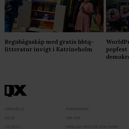
Regnbågsskåp med gratis hbtq-
WorldPr
litteratur invigt i Katrineholm
popfest
demokr
SAMHÄLLE
ANNONSERA
NÖJE
OM OSS
LIVSSTIL
VANLIGA FRÅGOR OCH SVAR