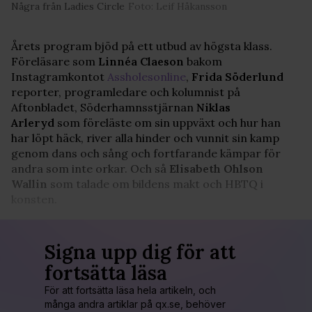
Några från Ladies Circle
Foto: Leif Håkansson
Årets program bjöd på ett utbud av högsta klass.
Föreläsare som
Linnéa Claeson
bakom
Instagramkontot
Assholesonline
,
Frida Söderlund
reporter, programledare och kolumnist på
Aftonbladet, Söderhamnsstjärnan
Niklas
Arleryd
som föreläste om sin uppväxt och hur han
har löpt häck, river alla hinder och vunnit sin kamp
genom dans och sång och fortfarande kämpar för
andra som inte orkar. Och så
Elisabeth Ohlson
Wallin
som talade om bildens makt och HBTQ i
konsten.
Signa upp dig för att
fortsätta läsa
För att fortsätta läsa hela artikeln, och
många andra artiklar på qx.se, behöver