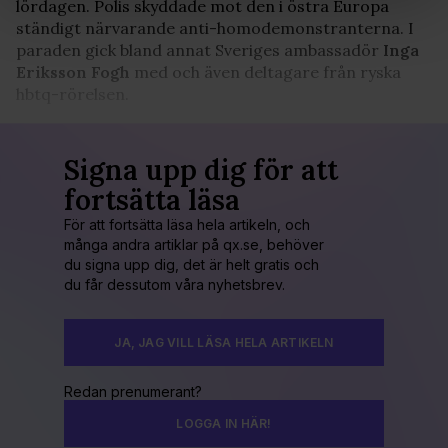
lördagen. Polis skyddade mot den i östra Europa
Vi använder enhetsidentifierare för att anpassa innehållet
ständigt närvarande anti-homodemonstranterna. I
och annonserna till användarna, tillhandahålla funktioner
paraden gick bland annat Sveriges ambassadör
Inga
för sociala medier och analysera vår trafik. Vi
Eriksson Fogh
med och även deltagare från ryska
vidarebefordrar även sådana identifierare och annan
hbtq-rörelsen.
information från din enhet till de sociala medier och
annons- och analysföretag som vi samarbetar med.
Dessa kan i sin tur kombinera informationen med annan
Signa upp dig för att
information som du har tillhandahållit eller som de har
fortsätta läsa
samlat in när du har använt deras tjänster. Du godkänner
våra cookies vid fortsatt användande av vår webbplats.
För att fortsätta läsa hela artikeln, och
många andra artiklar på qx.se, behöver
du signa upp dig, det är helt gratis och
du får dessutom våra nyhetsbrev.
JA, JAG VILL LÄSA HELA ARTIKELN
Redan prenumerant?
LOGGA IN HÄR!