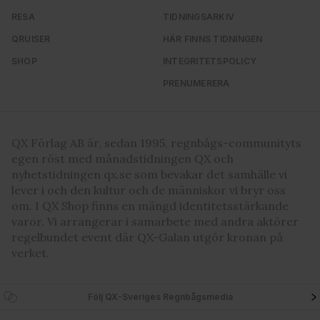
RESA
TIDNINGSARKIV
QRUISER
HÄR FINNS TIDNINGEN
SHOP
INTEGRITETSPOLICY
PRENUMERERA
QX Förlag AB är, sedan 1995, regnbågs-communityts
egen röst med månadstidningen QX och
nyhetstidningen qx.se som bevakar det samhälle vi
lever i och den kultur och de människor vi bryr oss
om. I QX Shop finns en mängd identitetsstärkande
varor. Vi arrangerar i samarbete med andra aktörer
regelbundet event där QX-Galan utgör kronan på
verket.
Följ QX-Sveriges Regnbågsmedia