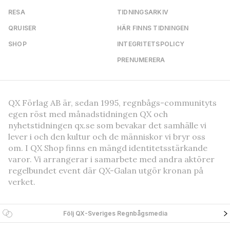
RESA
TIDNINGSARKIV
QRUISER
HÄR FINNS TIDNINGEN
SHOP
INTEGRITETSPOLICY
PRENUMERERA
QX Förlag AB är, sedan 1995, regnbågs-communityts
egen röst med månadstidningen QX och
nyhetstidningen qx.se som bevakar det samhälle vi
lever i och den kultur och de människor vi bryr oss
om. I QX Shop finns en mängd identitetsstärkande
varor. Vi arrangerar i samarbete med andra aktörer
regelbundet event där QX-Galan utgör kronan på
verket.
Följ QX-Sveriges Regnbågsmedia