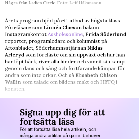
Några från Ladies Circle
Foto: Leif Håkansson
Årets program bjöd på ett utbud av högsta klass.
Föreläsare som
Linnéa Claeson
bakom
Instagramkontot
Assholesonline
,
Frida Söderlund
reporter, programledare och kolumnist på
Aftonbladet, Söderhamnsstjärnan
Niklas
Arleryd
som föreläste om sin uppväxt och hur han
har löpt häck, river alla hinder och vunnit sin kamp
genom dans och sång och fortfarande kämpar för
andra som inte orkar. Och så
Elisabeth Ohlson
Wallin
som talade om bildens makt och HBTQ i
konsten.
Signa upp dig för att
fortsätta läsa
För att fortsätta läsa hela artikeln, och
många andra artiklar på qx.se, behöver