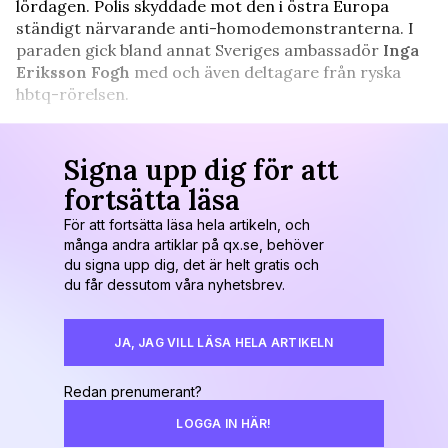
lördagen. Polis skyddade mot den i östra Europa
ständigt närvarande anti-homodemonstranterna. I
paraden gick bland annat Sveriges ambassadör
Inga
Eriksson Fogh
med och även deltagare från ryska
hbtq-rörelsen.
Signa upp dig för att
fortsätta läsa
För att fortsätta läsa hela artikeln, och
många andra artiklar på qx.se, behöver
du signa upp dig, det är helt gratis och
du får dessutom våra nyhetsbrev.
JA, JAG VILL LÄSA HELA ARTIKELN
Redan prenumerant?
LOGGA IN HÄR!