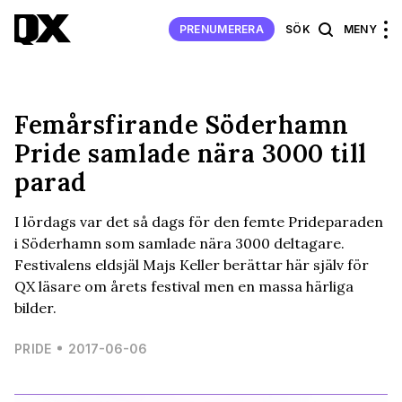
PRENUMERERA
SÖK
MENY
Femårsfirande Söderhamn
Pride samlade nära 3000 till
parad
I lördags var det så dags för den femte Prideparaden
i Söderhamn som samlade nära 3000 deltagare.
Festivalens eldsjäl Majs Keller berättar här själv för
QX läsare om årets festival men en massa härliga
bilder.
PRIDE
2017-06-06