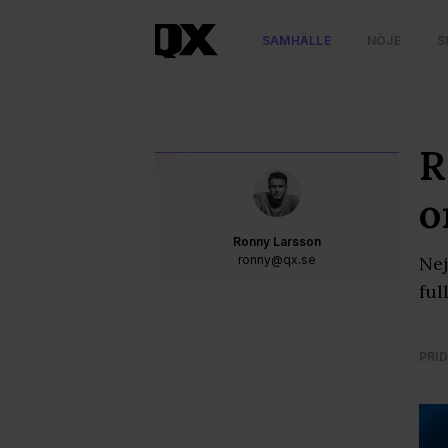
SAMHÄLLE
NÖJE
S
R
o
Ronny Larsson
ronny@qx.se
Nej
ful
PRID