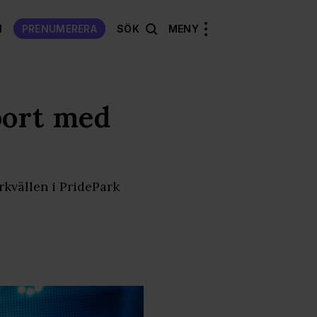
N
PRENUMERERA
SÖK
MENY
bort med
rkvällen i PridePark