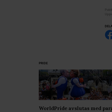
Publ
Uppd
DEL
PRIDE
kvällen på
WorldPride avslutas med par