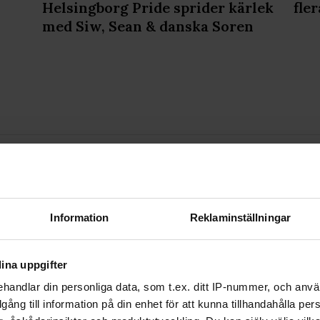
Helsingborg Pride sprider kärlek
fler
med Siw, Sean & danska Soren
OSS
VANLIGA FRÅGOR OCH SVAR
TIDNINGSARKIV
HÄR FIN
PRENUMERERA
Information
Reklaminställningar
mmunityts egen röst med
.se som bevakar det samhälle vi
bryr oss om. I QX Shop finns en
ina uppgifter
erar i samarbete med andra
gör kronan på verket.
handlar din personliga data, som t.ex. ditt IP-nummer, och anv
illgång till information på din enhet för att kunna tillhandahålla pe