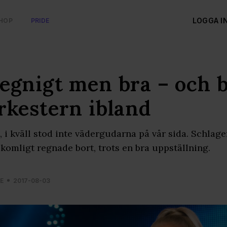
LOGGA I
HOP
PRIDE
egnigt men bra – och 
rkestern ibland
, i kväll stod inte vädergudarna på vår sida. Schlage
lkomligt regnade bort, trots en bra uppställning.
E
2017-08-03