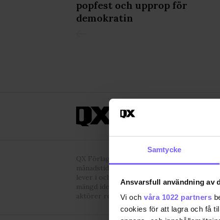
popfest och upprop för
demokratin
ANNONSERA
OM 
Samtycke
QX Förlag AB är, sedan 1995, regnbågs-co
månadstidningen QX och nyhetstidningen qx
lever i och den kultur och de människor vi 
Ansvarsfull användning av d
mängd identitetsstärkande varor. Vi arrang
aktörer regelbundet event där QX-Galan ut
Vi och
våra 1022 partners
be
cookies för att lagra och få t