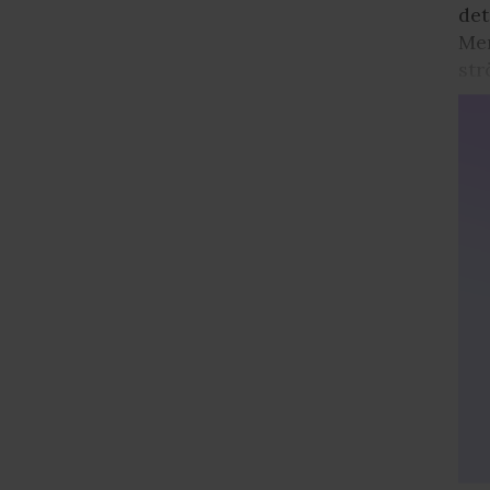
det
Men
str