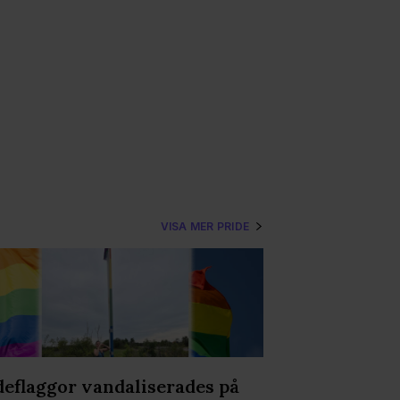
VISA MER PRIDE
deflaggor vandaliserades på
Olav Holtens 