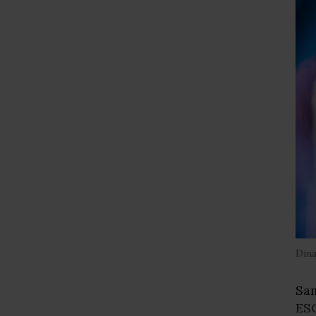
Din
Sam
ES