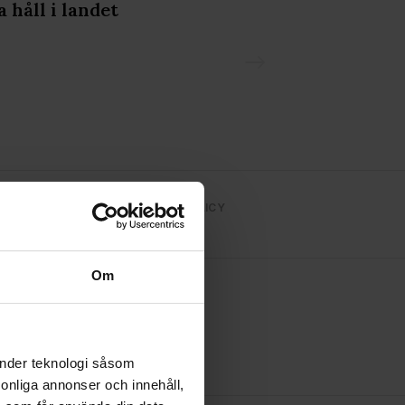
a håll i landet
Prideparaden
NS TIDNINGEN
INTEGRITETSPOLICY
Om
änder teknologi såsom
rsonliga annonser och innehåll,