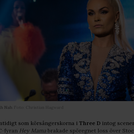
ah Nah
Foto: Christian Hagward
tidigt som körsångerskorna i
Three D
intog scenen
C-fyran
Hey Mama
brakade spöregnet loss över Stoc