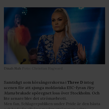
Dinah Nah
Foto: Christian Hagward
Samtidigt som körsångerskorna i
Three D
intog
scenen för att sjunga moldaviska ESC-fyran
Hey
Mama
brakade spöregnet loss över Stockholm. Och
lite senare blev det strömavbrott.
Men fan, Schlagerpubliken under Pride är den bästa
och hade fin allsång medan strömmen sakta