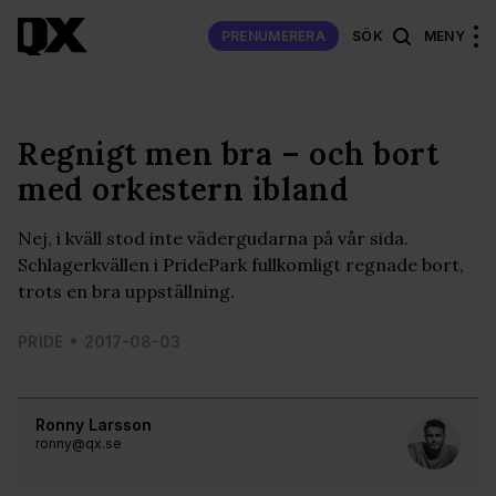
PRENUMERERA
SÖK
MENY
Regnigt men bra – och bort
med orkestern ibland
Nej, i kväll stod inte vädergudarna på vår sida.
Schlagerkvällen i PridePark fullkomligt regnade bort,
trots en bra uppställning.
PRIDE
2017-08-03
Ronny Larsson
ronny@qx.se