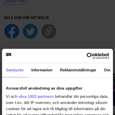
PRIDE 2025
DELA DEN HÄR ARTIKELN
PRIDE
VISA MER PRIDE
Samtycke
Information
Reklaminställningar
Om
Ansvarsfull användning av dina uppgifter
Vi och
våra 1022 partners
behandlar din personliga data,
som t.ex. ditt IP-nummer, och använder teknologi såsom
cookies för att lagra och få tillgång till information på din
Regnbågsskåp med gratis hbtq-
WorldPr
enhet för att kunna tillhandahålla personliga annonser och