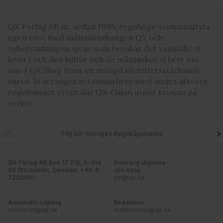
information från din enhet till de sociala medier och
annons- och analysföretag som vi samarbetar med.
QX Förlag AB är, sedan 1995, regnbågs-communityts
Dessa kan i sin tur kombinera informationen med annan
egen röst med månadstidningen QX och
information som du har tillhandahållit eller som de har
nyhetstidningen qx.se som bevakar det samhälle vi
samlat in när du har använt deras tjänster. Du godkänner
lever i och den kultur och de människor vi bryr oss
våra cookies vid fortsatt användande av vår webbplats.
om. I QX Shop finns en mängd identitetsstärkande
varor. Vi arrangerar i samarbete med andra aktörer
regelbundet event där QX-Galan utgör kronan på
verket.
Följ QX-Sveriges Regnbågsmedia
QX Förlag AB Box 17 218, S-104
Ansvarig utgivare
62 Stockholm, Sweden. +46-8
Jon Voss
7203001
jon@qx.se
Annonsförsäljning
Redaktion
annonser@qx.se
redaktionen@qx.se