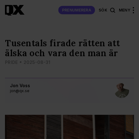
PRENUMERERA
SÖK
MENY
Tusentals firade rätten att
älska och vara den man är
PRIDE
2025-08-31
Jon Voss
jon@qx.se