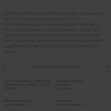
information från din enhet till de sociala medier och
annons- och analysföretag som vi samarbetar med.
QX Förlag AB är, sedan 1995, regnbågs-communityts
Dessa kan i sin tur kombinera informationen med annan
egen röst med månadstidningen QX och
information som du har tillhandahållit eller som de har
nyhetstidningen qx.se som bevakar det samhälle vi
samlat in när du har använt deras tjänster. Du godkänner
lever i och den kultur och de människor vi bryr oss
våra cookies vid fortsatt användande av vår webbplats.
om. I QX Shop finns en mängd identitetsstärkande
varor. Vi arrangerar i samarbete med andra aktörer
regelbundet event där QX-Galan utgör kronan på
verket.
Följ QX-Sveriges Regnbågsmedia
QX Förlag AB Box 17 218, S-104
Ansvarig utgivare
62 Stockholm, Sweden. +46-8
Jon Voss
7203001
jon@qx.se
Annonsförsäljning
Redaktion
annonser@qx.se
redaktionen@qx.se