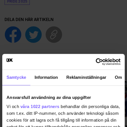
PRIDE 2025
DELA DEN HÄR ARTIKELN
PRIDE
VISA MER PRIDE
Samtycke
Information
Reklaminställningar
Om
Ansvarsfull användning av dina uppgifter
Vi och
våra 1022 partners
behandlar din personliga data,
som t.ex. ditt IP-nummer, och använder teknologi såsom
cookies för att lagra och få tillgång till information på din
Regnbågsskåp med gratis hbtq-
WorldPr
enhet för att kunna tillhandahålla personliga annonser och