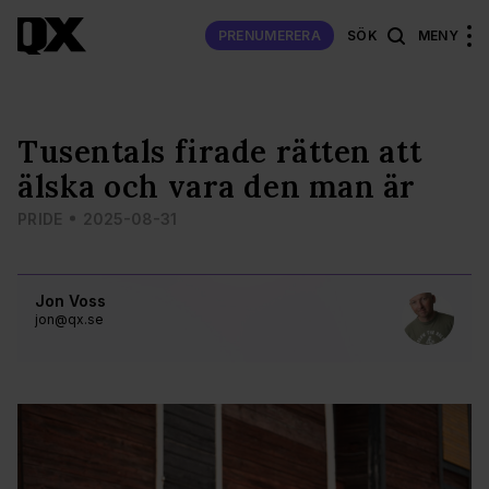
PRENUMERERA
SÖK
MENY
Tusentals firade rätten att
älska och vara den man är
PRIDE
2025-08-31
Jon Voss
jon@qx.se