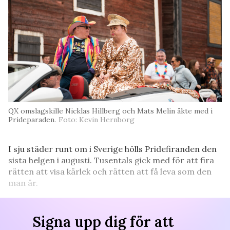
QX omslagskille Nicklas Hillberg och Mats Melin åkte med i
Prideparaden.
Foto: Kevin Hernborg
I sju städer runt om i Sverige hölls Pridefiranden den
sista helgen i augusti. Tusentals gick med för att fira
rätten att visa kärlek och rätten att få leva som den
man är.
Signa upp dig för att