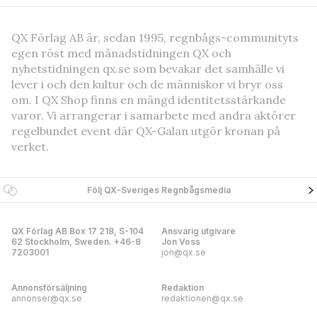
QX Förlag AB är, sedan 1995, regnbågs-communityts
egen röst med månadstidningen QX och
nyhetstidningen qx.se som bevakar det samhälle vi
lever i och den kultur och de människor vi bryr oss
om. I QX Shop finns en mängd identitetsstärkande
varor. Vi arrangerar i samarbete med andra aktörer
regelbundet event där QX-Galan utgör kronan på
verket.
Följ QX-Sveriges Regnbågsmedia
QX Förlag AB Box 17 218, S-104
Ansvarig utgivare
62 Stockholm, Sweden. +46-8
Jon Voss
7203001
jon@qx.se
Annonsförsäljning
Redaktion
annonser@qx.se
redaktionen@qx.se