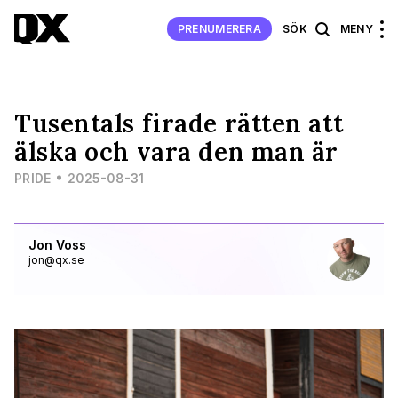
PRENUMERERA
SÖK
MENY
Tusentals firade rätten att
älska och vara den man är
PRIDE
2025-08-31
Jon Voss
jon@qx.se