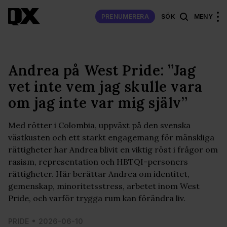
PRENUMERERA
SÖK
MENY
Andrea på West Pride: ”Jag
vet inte vem jag skulle vara
om jag inte var mig själv”
Med rötter i Colombia, uppväxt på den svenska
västkusten och ett starkt engagemang för mänskliga
rättigheter har Andrea blivit en viktig röst i frågor om
rasism, representation och HBTQI-personers
rättigheter. Här berättar Andrea om identitet,
gemenskap, minoritetsstress, arbetet inom West
Pride, och varför trygga rum kan förändra liv.
PRIDE
2026-06-10