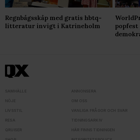
Regnbågsskåp med gratis hbtq-
WorldPr
litteratur invigt i Katrineholm
popfest
demokr
SAMHÄLLE
ANNONSERA
NÖJE
OM OSS
LIVSSTIL
VANLIGA FRÅGOR OCH SVAR
RESA
TIDNINGSARKIV
QRUISER
HÄR FINNS TIDNINGEN
SHOP
INTEGRITETSPOLICY