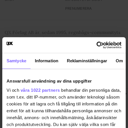
PRENUMERERA
QX Förlag AB är, sedan 1995, regnbågs-communityts
egen röst med månadstidningen QX och
nyhetstidningen qx.se som bevakar det samhälle vi
lever i och den kultur och de människor vi bryr oss
om. I QX Shop finns en mängd identitetsstärkande
Samtycke
Information
Reklaminställningar
Om
varor. Vi arrangerar i samarbete med andra aktörer
regelbundet event där QX-Galan utgör kronan på
verket.
Ansvarsfull användning av dina uppgifter
Vi och
våra 1022 partners
behandlar din personliga data,
Följ QX-Sveriges Regnbågsmedia
som t.ex. ditt IP-nummer, och använder teknologi såsom
cookies för att lagra och få tillgång till information på din
QX Förlag AB Box 17 218, S-104
Ansvarig utgivare
enhet för att kunna tillhandahålla personliga annonser och
62 Stockholm, Sweden. +46-8
Jon Voss
innehåll, annons- och innehållsmätning, åskådarinsikter
7203001
jon@qx.se
och produktutveckling. Du kan själv välja vilka som får