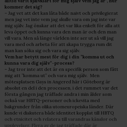
alltid varit självklart för mig själv vem jag är”, hur
kommer det sig?
– Jag vet att det kan låta både naivt och privilegierat
men jag vet inte vem jag skulle vara om jag inte var
mig själv. Jag önskar att det var lika enkelt för alla att
leva öppet och kunna vara den man är och den man
vill vara. Men så länge världen inte ser ut så vill jag
vara med och arbeta för att skapa trygga rum dit
man kan söka sig och vara sig själv.
Vem har betytt mest för dig i din ”komma ut och
kunna vara dig själv”-process?
– Jag tror inte att det är en specifik person som fått
mig att ”komma ut” och vara mig själv. Men
mötesplatsen Gays in Angered här i Göteborg är
absolut en del i den processen, i det rummet var det
första gången jag träffade andra i min ålder som
också var HBTQ-personer och ickevita med
bakgrunder från olika utomeuropeiska länder. Där
kunde vi diskutera både identitet kopplat till HBTQ
och etnicitet och relatera till varandras känslor och
upplevelser. Flera av de jag träffade där är