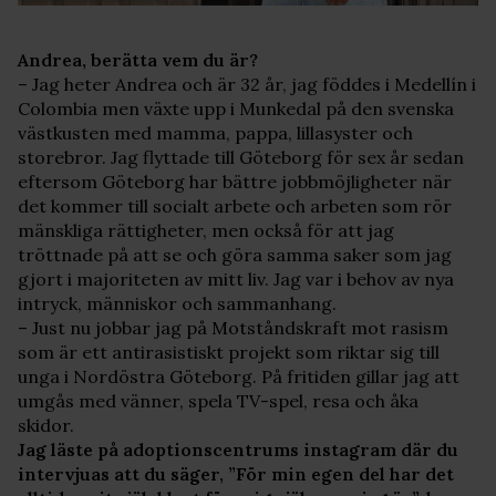
Andrea, berätta vem du är?
– Jag heter Andrea och är 32 år, jag föddes i Medellín i
Colombia men växte upp i Munkedal på den svenska
västkusten med mamma, pappa, lillasyster och
storebror. Jag flyttade till Göteborg för sex år sedan
eftersom Göteborg har bättre jobbmöjligheter när
det kommer till socialt arbete och arbeten som rör
mänskliga rättigheter, men också för att jag
tröttnade på att se och göra samma saker som jag
gjort i majoriteten av mitt liv. Jag var i behov av nya
intryck, människor och sammanhang.
– Just nu jobbar jag på Motståndskraft mot rasism
som är ett antirasistiskt projekt som riktar sig till
unga i Nordöstra Göteborg. På fritiden gillar jag att
umgås med vänner, spela TV-spel, resa och åka
skidor.
Jag läste på adoptionscentrums instagram där du
intervjuas att du säger, ”För min egen del har det