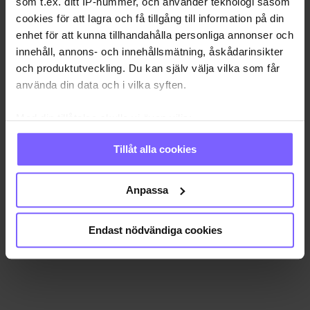
som t.ex. ditt IP-nummer, och använder teknologi såsom
cookies för att lagra och få tillgång till information på din
enhet för att kunna tillhandahålla personliga annonser och
innehåll, annons- och innehållsmätning, åskådarinsikter
och produktutveckling. Du kan själv välja vilka som får
använda din data och i vilka syften.
Med din tillåtelse skulle vi även vilja:
Samla in information om din geografiska plats
Tillåt alla cookies
som kan ha en noggrannhet på upp till flera meter
Identifiera din enhet genom att aktivt skanna den
för specifika kännetecken (fingeravtryck)
Anpassa
Ta reda på mer om hur dina personliga uppgifter
behandlas och ställ in dina preferenser i
detaljsektionen
.
Endast nödvändiga cookies
Du kan ändra eller dra tillbaka ditt samtycke när som
helst från cookie-förklaringen.
Vi använder enhetsidentifierare för att anpassa innehållet
och annonserna till användarna, tillhandahålla funktioner