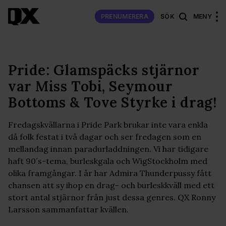
PRENUMERERA
SÖK
MENY
Pride: Glamspäcks stjärnor
var Miss Tobi, Seymour
Bottoms & Tove Styrke i drag!
Fredagskvällarna i Pride Park brukar inte vara enkla
då folk festat i två dagar och ser fredagen som en
mellandag innan paradurladdningen. Vi har tidigare
haft 90´s-tema, burleskgala och WigStockholm med
olika framgångar. I år har Admira Thunderpussy fått
chansen att sy ihop en drag- och burleskkväll med ett
stort antal stjärnor från just dessa genres. QX Ronny
Larsson sammanfattar kvällen.