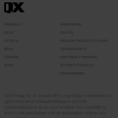
SAMHÄLLE
ANNONSERA
NÖJE
OM OSS
LIVSSTIL
VANLIGA FRÅGOR OCH SVAR
RESA
TIDNINGSARKIV
QRUISER
HÄR FINNS TIDNINGEN
SHOP
INTEGRITETSPOLICY
PRENUMERERA
QX Förlag AB är, sedan 1995, regnbågs-communityts
egen röst med månadstidningen QX och
nyhetstidningen qx.se som bevakar det samhälle vi
lever i och den kultur och de människor vi bryr oss