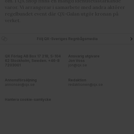
om. I QX Shop finns en mängd identitetsstärkande
varor. Vi arrangerar i samarbete med andra aktörer
regelbundet event där QX-Galan utgör kronan på
verket.
Följ QX-Sveriges Regnbågsmedia
QX Förlag AB Box 17 218, S-104
Ansvarig utgivare
62 Stockholm, Sweden. +46-8
Jon Voss
7203001
jon@qx.se
Annonsförsäljning
Redaktion
annonser@qx.se
redaktionen@qx.se
Hantera cookie-samtycke