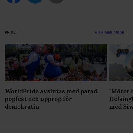
PRIDE
VISA MER PRIDE
WorldPride avslutas med parad,
"Möter 
popfest och upprop för
Helsing
demokratin
med Siw