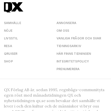
SAMHÄLLE
ANNONSERA
NÖJE
OM OSS
LIVSSTIL
VANLIGA FRÅGOR OCH SVAR
RESA
TIDNINGSARKIV
QRUISER
HÄR FINNS TIDNINGEN
SHOP
INTEGRITETSPOLICY
PRENUMERERA
QX Förlag AB är, sedan 1995, regnbågs-communityts
egen röst med månadstidningen QX och
nyhetstidningen qx.se som bevakar det samhälle vi
lever i och den kultur och de människor vi bryr oss