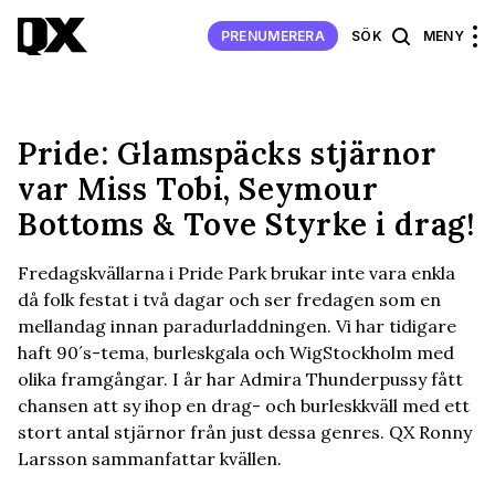
PRENUMERERA
SÖK
MENY
Pride: Glamspäcks stjärnor
var Miss Tobi, Seymour
Bottoms & Tove Styrke i drag!
Fredagskvällarna i Pride Park brukar inte vara enkla
då folk festat i två dagar och ser fredagen som en
mellandag innan paradurladdningen. Vi har tidigare
haft 90´s-tema, burleskgala och WigStockholm med
olika framgångar. I år har Admira Thunderpussy fått
chansen att sy ihop en drag- och burleskkväll med ett
stort antal stjärnor från just dessa genres. QX Ronny
Larsson sammanfattar kvällen.