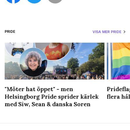
PRIDE
VISA MER PRIDE
"Möter hat öppet" - men
Pridefl
Helsingborg Pride sprider kärlek
flera hål
med Siw, Sean & danska Soren