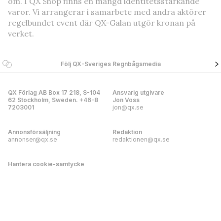
om. I QX Shop finns en mängd identitetsstärkande
varor. Vi arrangerar i samarbete med andra aktörer
regelbundet event där QX-Galan utgör kronan på
verket.
Följ QX-Sveriges Regnbågsmedia
QX Förlag AB Box 17 218, S-104
Ansvarig utgivare
62 Stockholm, Sweden. +46-8
Jon Voss
7203001
jon@qx.se
Annonsförsäljning
Redaktion
annonser@qx.se
redaktionen@qx.se
Hantera cookie-samtycke