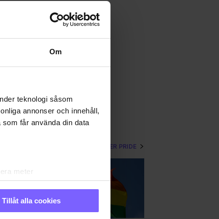
Om
änder teknologi såsom
rsonliga annonser och innehåll,
a som får använda din data
VISA MER PRIDE
lera meter
ryck)
ljsektionen
. Du kan ändra
Tillåt alla cookies