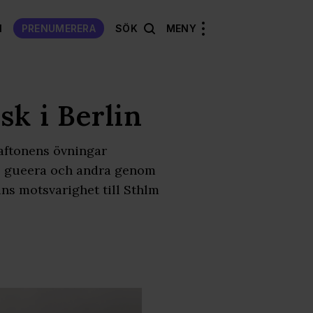
N
PRENUMERERA
SÖK
MENY
sk i Berlin
aftonens övningar
r, gueera och andra genom
ins motsvarighet till Sthlm