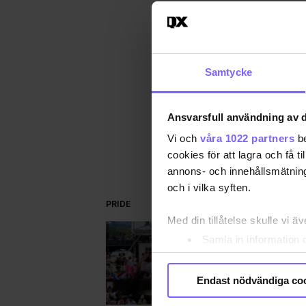
Publ
Uppd
BE
Samtycke
DEL
Ansvarsfull användning av d
Vi och
våra 1022 partners
be
cookies för att lagra och få t
annons- och innehållsmätning
och i vilka syften.
PRIDE
Med din tillåtelse skulle vi äve
Samla in information 
Identifiera din enhet 
Ta reda på mer om hur dina pe
Endast nödvändiga co
eller dra tillbaka ditt samtyc