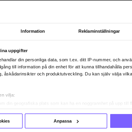
icerad 2013-06-24
aterad 2017-04-25
RLIN
PRIDE 2013
Information
Reklaminställningar
A DEN HÄR ARTIKELN
ina uppgifter
handlar din personliga data, som t.ex. ditt IP-nummer, och anv
illgång till information på din enhet för att kunna tillhandahålla pe
, åskådarinsikter och produktutveckling. Du kan själv välja vilk
n vilja:
om din geografiska plats som kan ha en noggrannhet på upp till f
genom att aktivt skanna den för specifika kännetecken (fingeravt
rsonliga uppgifter behandlas och ställ in dina preferenser i
deta
okies
Anpassa
ke när som helst från cookie-förklaringen.