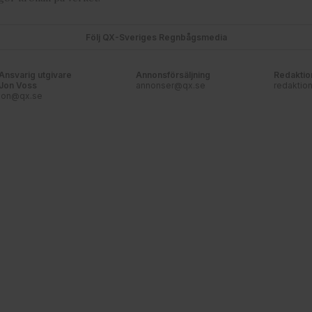
Följ QX-Sveriges Regnbågsmedia
Ansvarig utgivare
Annonsförsäljning
Redaktio
Jon Voss
annonser@qx.se
redaktio
jon@qx.se