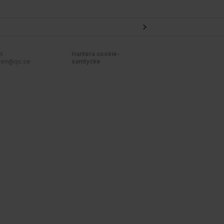
n
Hantera cookie-
nen@qx.se
samtycke