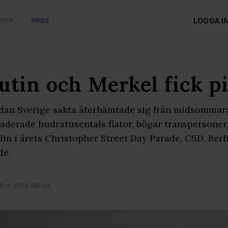
LOGGA I
HOP
PRIDE
utin och Merkel fick pi
an Sverige sakta återhämtade sig från midsommar
aderade hudratusentals flator, bögar transpersone
lin i årets Christopher Street Day Parade, CSD. Berl
de.
E
2013-06-24