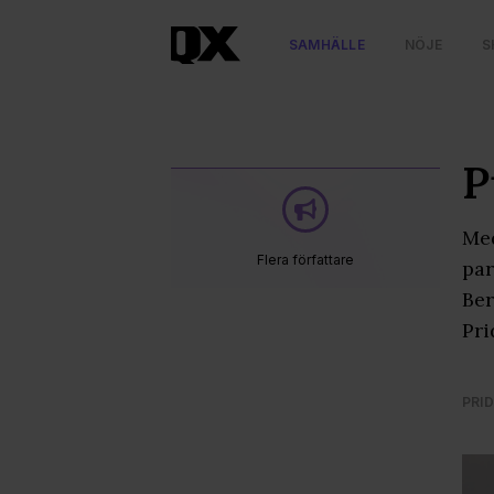
SAMHÄLLE
NÖJE
S
P
Med
Flera författare
par
Ber
Pri
PRID