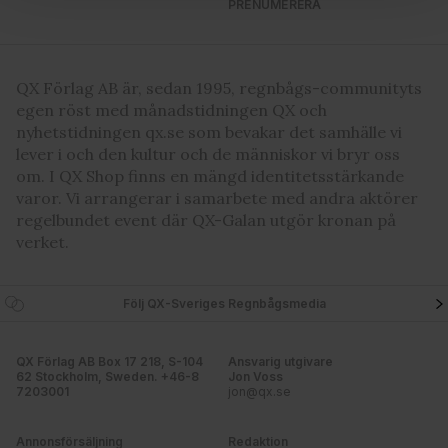
och annonserna till användarna, tillhandahålla funktioner
PRENUMERERA
för sociala medier och analysera vår trafik. Vi
vidarebefordrar även sådana identifierare och annan
information från din enhet till de sociala medier och
QX Förlag AB är, sedan 1995, regnbågs-communityts
annons- och analysföretag som vi samarbetar med.
egen röst med månadstidningen QX och
Dessa kan i sin tur kombinera informationen med annan
nyhetstidningen qx.se som bevakar det samhälle vi
information som du har tillhandahållit eller som de har
lever i och den kultur och de människor vi bryr oss
samlat in när du har använt deras tjänster. Du godkänner
om. I QX Shop finns en mängd identitetsstärkande
våra cookies vid fortsatt användande av vår webbplats.
varor. Vi arrangerar i samarbete med andra aktörer
regelbundet event där QX-Galan utgör kronan på
verket.
Följ QX-Sveriges Regnbågsmedia
QX Förlag AB Box 17 218, S-104
Ansvarig utgivare
62 Stockholm, Sweden. +46-8
Jon Voss
7203001
jon@qx.se
Annonsförsäljning
Redaktion