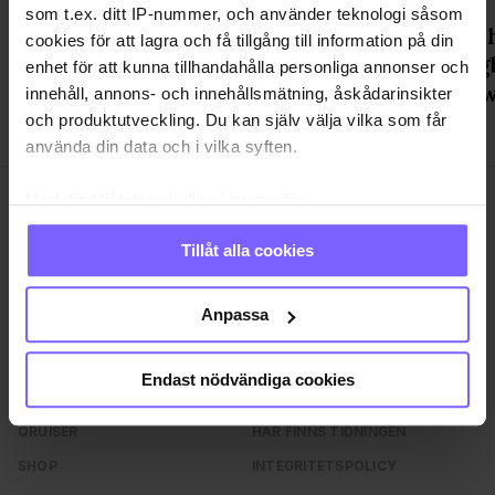
som t.ex. ditt IP-nummer, och använder teknologi såsom
WorldPride avslutas med parad,
"Möter 
cookies för att lagra och få tillgång till information på din
popfest och upprop för
Helsing
enhet för att kunna tillhandahålla personliga annonser och
demokratin
med Siw
innehåll, annons- och innehållsmätning, åskådarinsikter
och produktutveckling. Du kan själv välja vilka som får
använda din data och i vilka syften.
Med din tillåtelse skulle vi även vilja:
Samla in information om din geografiska plats
Tillåt alla cookies
som kan ha en noggrannhet på upp till flera meter
Identifiera din enhet genom att aktivt skanna den
SAMHÄLLE
ANNONSERA
för specifika kännetecken (fingeravtryck)
Anpassa
NÖJE
OM OSS
Ta reda på mer om hur dina personliga uppgifter
LIVSSTIL
VANLIGA FRÅGOR OCH SVAR
behandlas och ställ in dina preferenser i
detaljsektionen
.
Endast nödvändiga cookies
Du kan ändra eller dra tillbaka ditt samtycke när som
RESA
TIDNINGSARKIV
helst från cookie-förklaringen.
QRUISER
HÄR FINNS TIDNINGEN
SHOP
INTEGRITETSPOLICY
Vi använder enhetsidentifierare för att anpassa innehållet