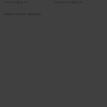
annonser@qx.se
redaktionen@qx.se
Hantera cookie-samtycke