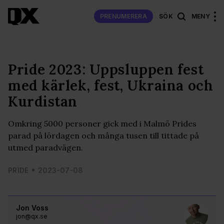
PRENUMERERA
SÖK
MENY
Pride 2023: Uppsluppen fest
med kärlek, fest, Ukraina och
Kurdistan
Omkring 5000 personer gick med i Malmö Prides
parad på lördagen och många tusen till tittade på
utmed paradvägen.
PRIDE
2023-07-08
Jon Voss
jon@qx.se