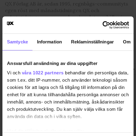
QX Förlag AB är, sedan 1995, regnbågs-communityts
egen röst med månadstidningen QX och
nyhetstidningen qx.se som bevakar det samhälle vi
lever i och den kultur och de människor vi bryr oss
om. I QX Shop finns en mängd identitetsstärkande
varor. Vi arrangerar i samarbete med andra aktörer
Samtycke
Information
Reklaminställningar
Om
regelbundet event där QX-Galan utgör kronan på
verket.
Ansvarsfull användning av dina uppgifter
Följ QX-Sveriges Regnbågsmedia
Vi och
våra 1022 partners
behandlar din personliga data,
som t.ex. ditt IP-nummer, och använder teknologi såsom
QX Förlag AB Box 17 218, S-104
Ansvarig utgivare
cookies för att lagra och få tillgång till information på din
62 Stockholm, Sweden. +46-8
Jon Voss
enhet för att kunna tillhandahålla personliga annonser och
7203001
jon@qx.se
innehåll, annons- och innehållsmätning, åskådarinsikter
och produktutveckling. Du kan själv välja vilka som får
Annonsförsäljning
Redaktion
annonser@qx.se
redaktionen@qx.se
använda din data och i vilka syften.
Hantera cookie-samtycke
Med din tillåtelse skulle vi även vilja: