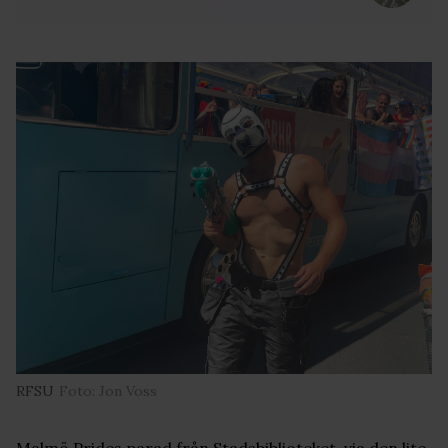
RFSU
Foto: Jon Voss
Malmö Prides parad från Stadsbiblioteket, via den lite