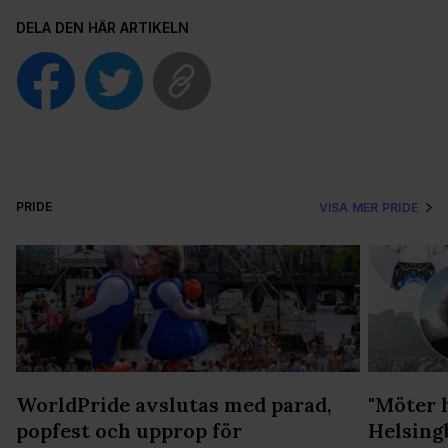
DELA DEN HÄR ARTIKELN
PRIDE
VISA MER PRIDE
WorldPride avslutas med parad,
"Möter 
popfest och upprop för
Helsing