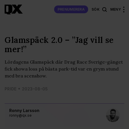
PRENUMERERA
SÖK
MENY
Glamspäck 2.0 – ”Jag vill se
mer!”
Lördagens Glamspäck där Drag Race Sverige-gänget
fick showa loss på bästa park-tid var en grym stund
med bra scenshow.
PRIDE
2023-08-05
Ronny Larsson
ronny@qx.se