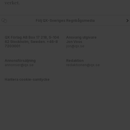
verket.
annons- och analysföretag som vi samarbetar med.
Dessa kan i sin tur kombinera informationen med annan
information som du har tillhandahållit eller som de har
Följ QX-Sveriges Regnbågsmedia
samlat in när du har använt deras tjänster. Du godkänner
våra cookies vid fortsatt användande av vår webbplats.
QX Förlag AB Box 17 218, S-104
Ansvarig utgivare
62 Stockholm, Sweden. +46-8
Jon Voss
7203001
jon@qx.se
Annonsförsäljning
Redaktion
annonser@qx.se
redaktionen@qx.se
Hantera cookie-samtycke