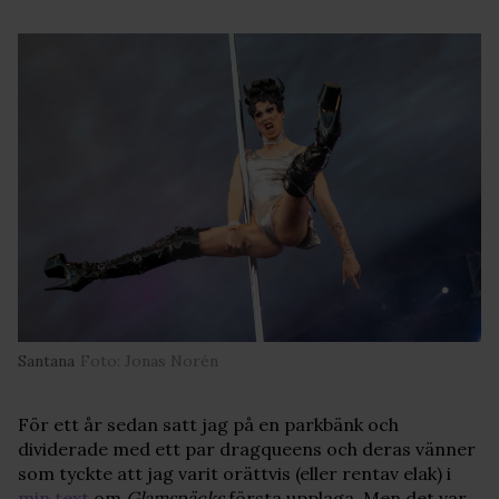
Santana
Foto: Jonas Norén
För ett år sedan satt jag på en parkbänk och
dividerade med ett par dragqueens och deras vänner
som tyckte att jag varit orättvis (eller rentav elak) i
min text
om
Glamspäcks
första upplaga. Men det var