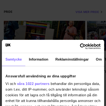
PRIDE
VISA MER PRIDE
Regnbågsskåp med gratis hbtq-
WorldPr
Samtycke
Information
Reklaminställningar
Om
litteratur invigt i Katrineholm
popfest
demokr
Ansvarsfull användning av dina uppgifter
Vi och
våra 1022 partners
behandlar din personliga data,
som t.ex. ditt IP-nummer, och använder teknologi såsom
cookies för att lagra och få tillgång till information på din
enhet för att kunna tillhandahålla personliga annonser och