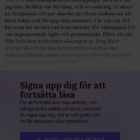
jag inte. Kvällen var för lång, och av omkring 20 akter
så förtjänade ett par absolut att få en önskan om att
hitta fokus och fila upp sina nummer. I år var var det
lite som att de läst vad som skrivits, för
Glamspäck 2.0
var imponerande tight och genomtänkt. Efter att att
följt hela den underbara säsongen av
Drag Race
Sverige
så var det klockrent att höra och se hur
Admira Thunderpussy
styrt upp kvällen tillsammans
med sina systrar (och en bror).
Signa upp dig för att
fortsätta läsa
För att fortsätta läsa hela artikeln, och
många andra artiklar på qx.se, behöver
du signa upp dig, det är helt gratis och
du får dessutom våra nyhetsbrev.
JA, JAG VILL LÄSA HELA ARTIKELN