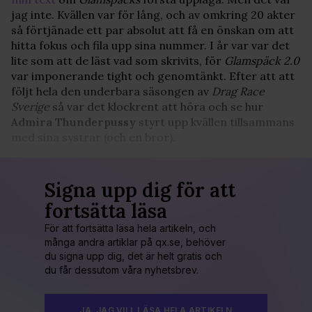
jag inte. Kvällen var för lång, och av omkring 20 akter
så förtjänade ett par absolut att få en önskan om att
hitta fokus och fila upp sina nummer. I år var var det
lite som att de läst vad som skrivits, för
Glamspäck 2.0
var imponerande tight och genomtänkt. Efter att att
följt hela den underbara säsongen av
Drag Race
Sverige
så var det klockrent att höra och se hur
Admira Thunderpussy
styrt upp kvällen tillsammans
med sina systrar (och en bror).
Signa upp dig för att
fortsätta läsa
För att fortsätta läsa hela artikeln, och
många andra artiklar på qx.se, behöver
du signa upp dig, det är helt gratis och
du får dessutom våra nyhetsbrev.
JA, JAG VILL LÄSA HELA ARTIKELN