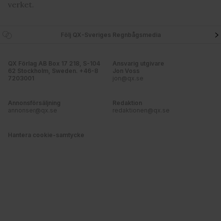
verket.
annons- och analysföretag som vi samarbetar med.
Dessa kan i sin tur kombinera informationen med annan
information som du har tillhandahållit eller som de har
Följ QX-Sveriges Regnbågsmedia
samlat in när du har använt deras tjänster. Du godkänner
våra cookies vid fortsatt användande av vår webbplats.
QX Förlag AB Box 17 218, S-104
Ansvarig utgivare
62 Stockholm, Sweden. +46-8
Jon Voss
7203001
jon@qx.se
Annonsförsäljning
Redaktion
annonser@qx.se
redaktionen@qx.se
Hantera cookie-samtycke