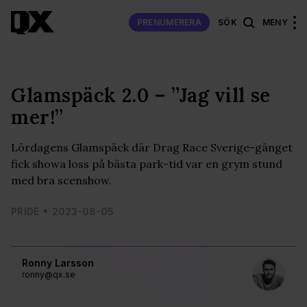
PRENUMERERA
SÖK
MENY
Glamspäck 2.0 – ”Jag vill se
mer!”
Lördagens Glamspäck där Drag Race Sverige-gänget
fick showa loss på bästa park-tid var en grym stund
med bra scenshow.
PRIDE
2023-08-05
Ronny Larsson
ronny@qx.se