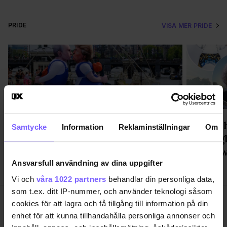
PRIDE
VISA MER PRIDE
WorldPride avslutas med parad,
"Möter 
Samtycke
Information
Reklaminställningar
Om
popfest och upprop för
Helsing
demokratin
med Siw
Ansvarsfull användning av dina uppgifter
Vi och
våra 1022 partners
behandlar din personliga data,
som t.ex. ditt IP-nummer, och använder teknologi såsom
cookies för att lagra och få tillgång till information på din
enhet för att kunna tillhandahålla personliga annonser och