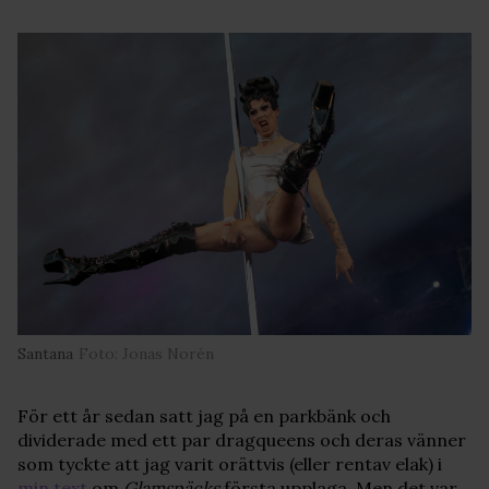
Santana
Foto: Jonas Norén
För ett år sedan satt jag på en parkbänk och
dividerade med ett par dragqueens och deras vänner
som tyckte att jag varit orättvis (eller rentav elak) i
min text
om
Glamspäcks
första upplaga. Men det var