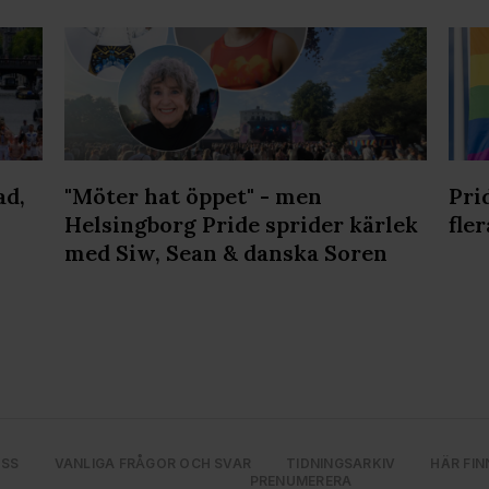
ad,
"Möter hat öppet" - men
Pri
Helsingborg Pride sprider kärlek
fler
med Siw, Sean & danska Soren
OSS
VANLIGA FRÅGOR OCH SVAR
TIDNINGSARKIV
HÄR FIN
PRENUMERERA