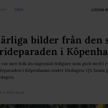
LOGGA I
HOP
PRIDE
ärliga bilder från den 
rideparaden i Köpenh
 var mer folk än någonsin tidigare som gick med i e
deparaden i Köpenhamn under lördagen. QX fanns p
tdagen.
E
2023-08-19