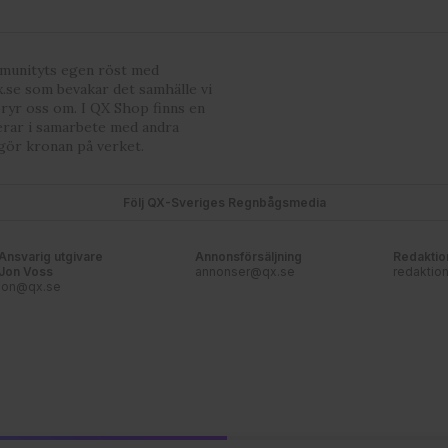
mmunityts egen röst med
.se som bevakar det samhälle vi
bryr oss om. I QX Shop finns en
erar i samarbete med andra
gör kronan på verket.
Följ QX-Sveriges Regnbågsmedia
Ansvarig utgivare
Annonsförsäljning
Redaktio
Jon Voss
annonser@qx.se
redaktio
jon@qx.se