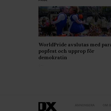
kvällen på
WorldPride avslutas med par
popfest och upprop för
demokratin
ANNONSERA
OM 