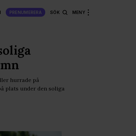
N
PRENUMERERA
SÖK
MENY
soliga
amn
ller hurrade på
å plats under den soliga