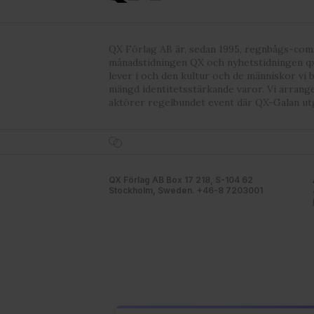
QX Förlag AB är, sedan 1995, regnbågs-co
månadstidningen QX och nyhetstidningen qx
lever i och den kultur och de människor vi 
mängd identitetsstärkande varor. Vi arrang
aktörer regelbundet event där QX-Galan ut
QX Förlag AB Box 17 218, S-104 62
Stockholm, Sweden. +46-8 7203001