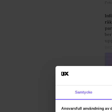
Fot
Inf
räk
par
ber
upp
par
Samtycke
Ansvarsfull användning av d