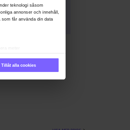
änder teknologi såsom
rsonliga annonser och innehåll,
a som får använda din data
lera meter
ryck)
ljsektionen
. Du kan ändra
Tillåt alla cookies
IDE
PRIDE 2023
andahålla funktioner för
n information från din enhet
 tur kombinera informationen
 deras tjänster. Du