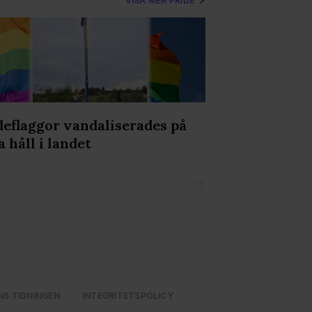
VISA MER PRIDE
deflaggor vandaliserades på
Olav Holtens 
a håll i landet
Prideparaden
NS TIDNINGEN
INTEGRITETSPOLICY