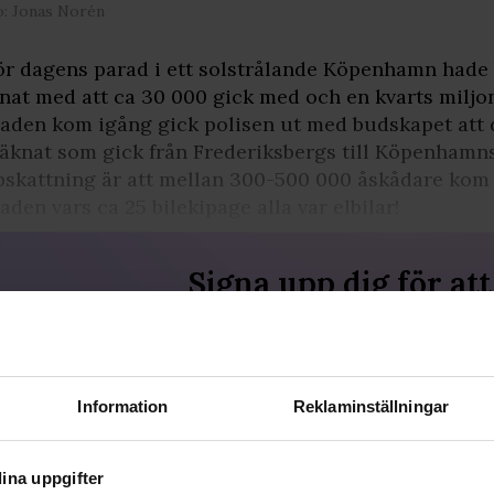
o: Jonas Norén
ör dagens parad i ett solstrålande Köpenhamn hade
nat med att ca 30 000 gick med och en kvarts miljon 
aden kom igång gick polisen ut med budskapet att d
äknat som gick från Frederiksbergs till Köpenhamns
skattning är att mellan 300-500 000 åskådare kom f
aden vars ca 25 bilekipage alla var elbilar!
Signa upp dig för att
fortsätta läsa
För att fortsätta läsa hela artikeln, och
många andra artiklar på qx.se, behöver
du signa upp dig, det är helt gratis och
Information
Reklaminställningar
du får dessutom våra nyhetsbrev.
JA, JAG VILL LÄSA HELA ARTIKELN
ina uppgifter