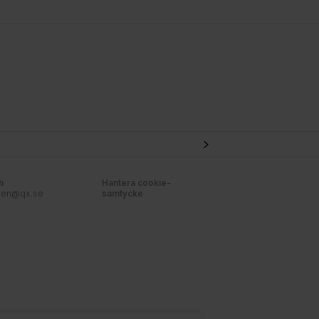
n
Hantera cookie-
nen@qx.se
samtycke