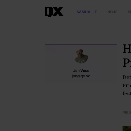
SAMHÄLLE
NÖJE
S
H
P
Jon Voss
jon@qx.se
Det
Pri
fes
PRID