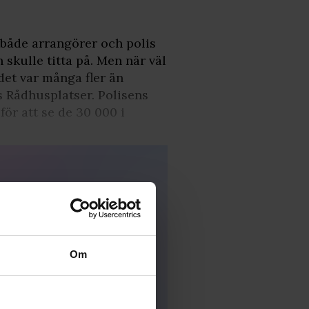
 både arrangörer och polis
skulle titta på. Men när väl
et var många fler än
 Rådhusplatser. Polisens
ör att se de 30 000 i
Om