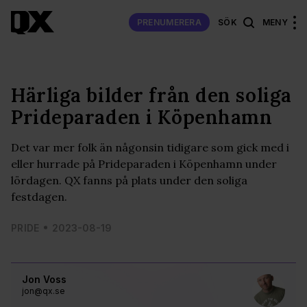
PRENUMERERA
SÖK
MENY
Härliga bilder från den soliga
Prideparaden i Köpenhamn
Det var mer folk än någonsin tidigare som gick med i
eller hurrade på Prideparaden i Köpenhamn under
lördagen. QX fanns på plats under den soliga
festdagen.
PRIDE
2023-08-19
Jon Voss
jon@qx.se