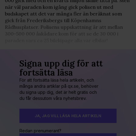
000 gick med och en kvarts miljon skulle titta på. Men
när väl paraden kom igång gick polisen ut med
budskapet att det var många fler än beräknat som
gick från Frederiksbergs till Köpenhamns
Rådhusplatser. Polisens uppskattning är att mellan
300-500 000 åskådare kom för att se de 30 000 i
paraden vars ca 25 bilekipage alla var elbilar!
Signa upp dig för att
fortsätta läsa
För att fortsätta läsa hela artikeln, och
många andra artiklar på qx.se, behöver
du signa upp dig, det är helt gratis och
du får dessutom våra nyhetsbrev.
JA, JAG VILL LÄSA HELA ARTIKELN
Redan prenumerant?