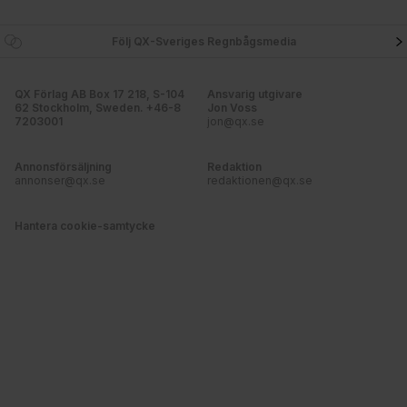
Följ QX-Sveriges Regnbågsmedia
QX Förlag AB Box 17 218, S-104
Ansvarig utgivare
62 Stockholm, Sweden. +46-8
Jon Voss
7203001
jon@qx.se
Annonsförsäljning
Redaktion
annonser@qx.se
redaktionen@qx.se
Hantera cookie-samtycke