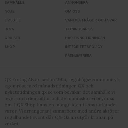
SAMHÄLLE
ANNONSERA
NÖJE
OM OSS
LIVSSTIL
VANLIGA FRÅGOR OCH SVAR
RESA
TIDNINGSARKIV
QRUISER
HÄR FINNS TIDNINGEN
SHOP
INTEGRITETSPOLICY
PRENUMERERA
QX Förlag AB är, sedan 1995, regnbågs-communityts
egen röst med månadstidningen QX och
nyhetstidningen qx.se som bevakar det samhälle vi
lever i och den kultur och de människor vi bryr oss
om. I QX Shop finns en mängd identitetsstärkande
varor. Vi arrangerar i samarbete med andra aktörer
regelbundet event där QX-Galan utgör kronan på
verket.