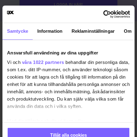
LOGGA IN HÄR!
Samtycke
Information
Reklaminställningar
Om
Publicerad 2023-08-19
Uppdaterad 2024-03-15
Ansvarsfull användning av dina uppgifter
COPENHAGEN PRIDE
DANMARK
KÖPENHAMN
Vi och
våra 1022 partners
behandlar din personliga data,
som t.ex. ditt IP-nummer, och använder teknologi såsom
KÖPENHAMN PRIDE
PRIDE 2023
cookies för att lagra och få tillgång till information på din
enhet för att kunna tillhandahålla personliga annonser och
DELA DEN HÄR ARTIKELN
innehåll, annons- och innehållsmätning, åskådarinsikter
och produktutveckling. Du kan själv välja vilka som får
använda din data och i vilka syften.
Med din tillåtelse skulle vi även vilja:
Samla in information om din geografiska plats
Tillåt alla cookies
som kan ha en noggrannhet på upp till flera meter