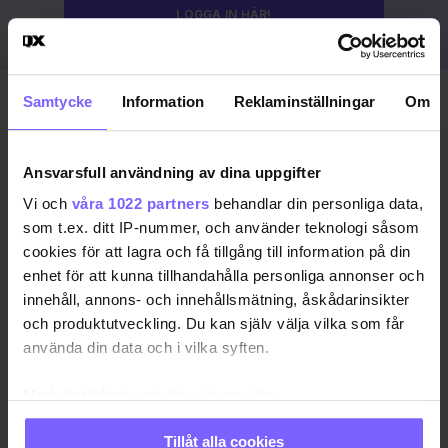
LOGGA IN HÄR!
Samtycke
Information
Reklaminställningar
Om
Publicerad 2023-08-19
Uppdaterad 2024-03-15
Ansvarsfull användning av dina uppgifter
COPENHAGEN PRIDE
DANMARK
KÖPENHAMN
Vi och
våra 1022 partners
behandlar din personliga data,
som t.ex. ditt IP-nummer, och använder teknologi såsom
KÖPENHAMN PRIDE
PRIDE 2023
cookies för att lagra och få tillgång till information på din
enhet för att kunna tillhandahålla personliga annonser och
DELA DEN HÄR ARTIKELN
innehåll, annons- och innehållsmätning, åskådarinsikter
och produktutveckling. Du kan själv välja vilka som får
använda din data och i vilka syften.
Med din tillåtelse skulle vi även vilja:
Samla in information om din geografiska plats
Tillåt alla cookies
som kan ha en noggrannhet på upp till flera meter