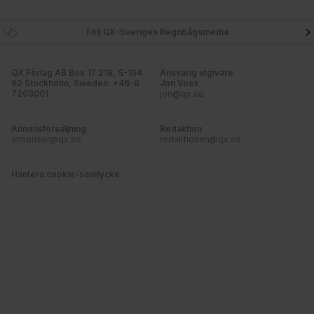
Följ QX-Sveriges Regnbågsmedia
QX Förlag AB Box 17 218, S-104
Ansvarig utgivare
62 Stockholm, Sweden. +46-8
Jon Voss
7203001
jon@qx.se
Annonsförsäljning
Redaktion
annonser@qx.se
redaktionen@qx.se
Hantera cookie-samtycke