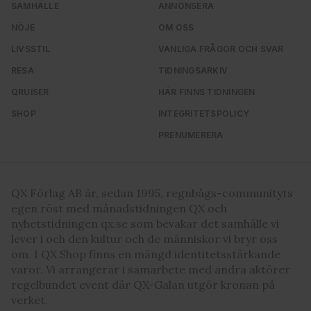
SAMHÄLLE
ANNONSERA
NÖJE
OM OSS
LIVSSTIL
VANLIGA FRÅGOR OCH SVAR
RESA
TIDNINGSARKIV
QRUISER
HÄR FINNS TIDNINGEN
SHOP
INTEGRITETSPOLICY
PRENUMERERA
QX Förlag AB är, sedan 1995, regnbågs-communityts
egen röst med månadstidningen QX och
nyhetstidningen qx.se som bevakar det samhälle vi
lever i och den kultur och de människor vi bryr oss
om. I QX Shop finns en mängd identitetsstärkande
varor. Vi arrangerar i samarbete med andra aktörer
regelbundet event där QX-Galan utgör kronan på
verket.