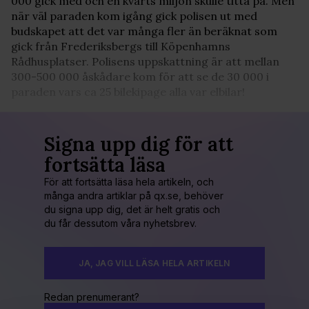
000 gick med och en kvarts miljon skulle titta på. Men
när väl paraden kom igång gick polisen ut med
budskapet att det var många fler än beräknat som
gick från Frederiksbergs till Köpenhamns
Rådhusplatser. Polisens uppskattning är att mellan
300-500 000 åskådare kom för att se de 30 000 i
paraden vars ca 25 bilekipage alla var elbilar!
Signa upp dig för att
fortsätta läsa
För att fortsätta läsa hela artikeln, och
många andra artiklar på qx.se, behöver
du signa upp dig, det är helt gratis och
du får dessutom våra nyhetsbrev.
JA, JAG VILL LÄSA HELA ARTIKELN
Redan prenumerant?