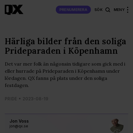
PRENUMERERA
SÖK
MENY
Härliga bilder från den soliga
Prideparaden i Köpenhamn
Det var mer folk än någonsin tidigare som gick med i
eller hurrade på Prideparaden i Köpenhamn under
lördagen. QX fanns på plats under den soliga
festdagen.
PRIDE
2023-08-19
Jon Voss
jon@qx.se