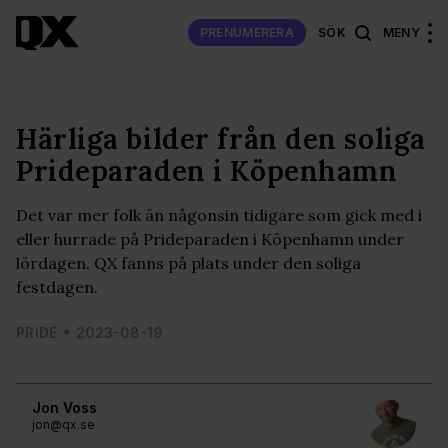
PRENUMERERA
SÖK
MENY
Härliga bilder från den soliga
Prideparaden i Köpenhamn
Det var mer folk än någonsin tidigare som gick med i
eller hurrade på Prideparaden i Köpenhamn under
lördagen. QX fanns på plats under den soliga
festdagen.
PRIDE
2023-08-19
Jon Voss
jon@qx.se