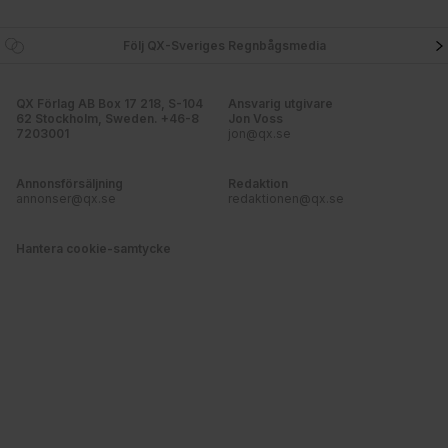
Följ QX-Sveriges Regnbågsmedia
QX Förlag AB Box 17 218, S-104
Ansvarig utgivare
62 Stockholm, Sweden. +46-8
Jon Voss
7203001
jon@qx.se
Annonsförsäljning
Redaktion
annonser@qx.se
redaktionen@qx.se
Hantera cookie-samtycke