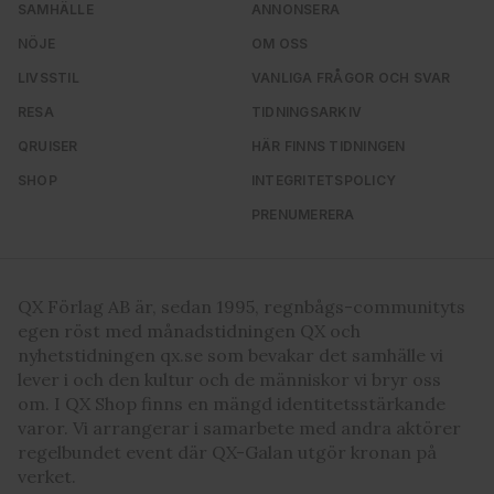
SAMHÄLLE
ANNONSERA
NÖJE
OM OSS
LIVSSTIL
VANLIGA FRÅGOR OCH SVAR
RESA
TIDNINGSARKIV
QRUISER
HÄR FINNS TIDNINGEN
SHOP
INTEGRITETSPOLICY
PRENUMERERA
QX Förlag AB är, sedan 1995, regnbågs-communityts
egen röst med månadstidningen QX och
nyhetstidningen qx.se som bevakar det samhälle vi
lever i och den kultur och de människor vi bryr oss
om. I QX Shop finns en mängd identitetsstärkande
varor. Vi arrangerar i samarbete med andra aktörer
regelbundet event där QX-Galan utgör kronan på
verket.