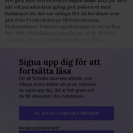
000 gick med och en kvarts miljon skulle titta på. Men
när väl paraden kom igång gick polisen ut med
budskapet att det var många fler än beräknat som
gick från Frederiksbergs till Köpenhamns
Rådhusplatser. Polisens uppskattning är att mellan
300-500 000 åskådare kom för att se de 30 000 i
paraden vars ca 25 bilekipage alla var elbilar!
Signa upp dig för att
fortsätta läsa
För att fortsätta läsa hela artikeln, och
många andra artiklar på qx.se, behöver
du signa upp dig, det är helt gratis och
du får dessutom våra nyhetsbrev.
JA, JAG VILL LÄSA HELA ARTIKELN
Redan prenumerant?