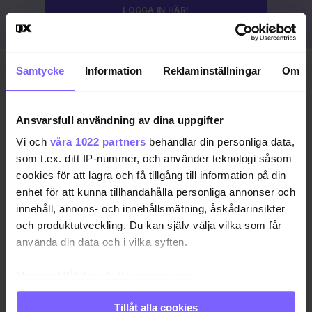
LOGGA IN HÄR!
Samtycke
Information
Reklaminställningar
Om
Publicerad 2023-08-19
Uppdaterad 2024-03-15
Ansvarsfull användning av dina uppgifter
COPENHAGEN PRIDE
DANMARK
KÖPENHAMN
Vi och
våra 1022 partners
behandlar din personliga data,
som t.ex. ditt IP-nummer, och använder teknologi såsom
KÖPENHAMN PRIDE
PRIDE 2023
cookies för att lagra och få tillgång till information på din
enhet för att kunna tillhandahålla personliga annonser och
DELA DEN HÄR ARTIKELN
innehåll, annons- och innehållsmätning, åskådarinsikter
och produktutveckling. Du kan själv välja vilka som får
använda din data och i vilka syften.
Med din tillåtelse skulle vi även vilja:
Samla in information om din geografiska plats
Tillåt alla cookies
som kan ha en noggrannhet på upp till flera meter