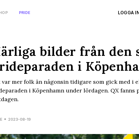
LOGGA I
HOP
PRIDE
ärliga bilder från den 
rideparaden i Köpenh
 var mer folk än någonsin tidigare som gick med i e
deparaden i Köpenhamn under lördagen. QX fanns p
tdagen.
E
2023-08-19