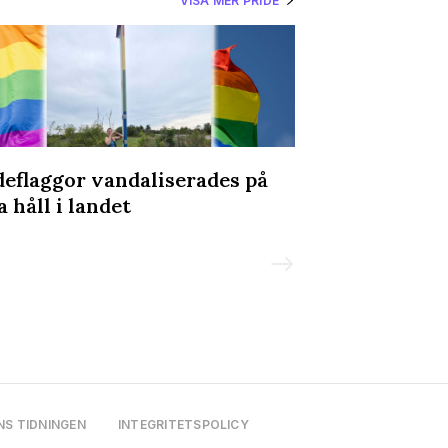
VISA MER PRIDE
deflaggor vandaliserades på
Olav Holtens 
a håll i landet
Prideparaden
NS TIDNINGEN
INTEGRITETSPOLICY