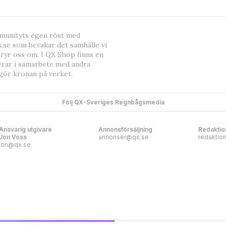
mmunityts egen röst med
.se som bevakar det samhälle vi
bryr oss om. I QX Shop finns en
erar i samarbete med andra
gör kronan på verket.
Följ QX-Sveriges Regnbågsmedia
Ansvarig utgivare
Annonsförsäljning
Redaktio
Jon Voss
annonser@qx.se
redaktio
jon@qx.se