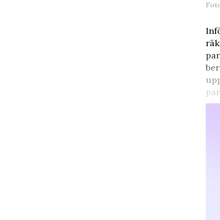
Fot
Inf
räk
par
ber
upp
par