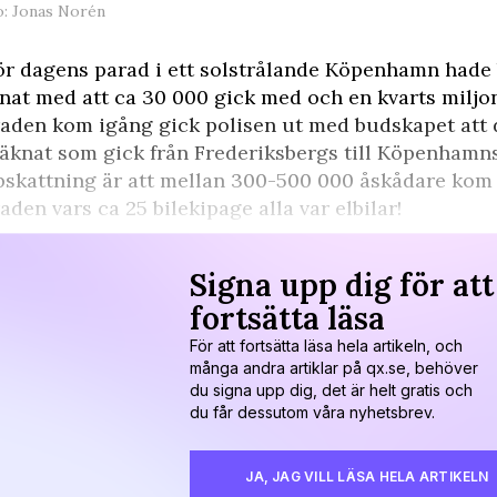
o: Jonas Norén
ör dagens parad i ett solstrålande Köpenhamn hade
nat med att ca 30 000 gick med och en kvarts miljon 
aden kom igång gick polisen ut med budskapet att d
äknat som gick från Frederiksbergs till Köpenhamns
skattning är att mellan 300-500 000 åskådare kom f
aden vars ca 25 bilekipage alla var elbilar!
Signa upp dig för att
fortsätta läsa
För att fortsätta läsa hela artikeln, och
många andra artiklar på qx.se, behöver
du signa upp dig, det är helt gratis och
du får dessutom våra nyhetsbrev.
JA, JAG VILL LÄSA HELA ARTIKELN