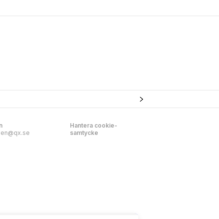
n
Hantera cookie-
nen@qx.se
samtycke