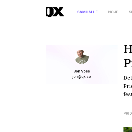
SAMHÄLLE
NÖJE
S
H
P
Jon Voss
jon@qx.se
Det
Pri
fes
PRID