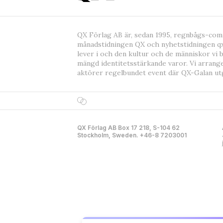
QX Förlag AB är, sedan 1995, regnbågs-co
månadstidningen QX och nyhetstidningen qx
lever i och den kultur och de människor vi 
mängd identitetsstärkande varor. Vi arrang
aktörer regelbundet event där QX-Galan ut
QX Förlag AB Box 17 218, S-104 62
Stockholm, Sweden. +46-8 7203001