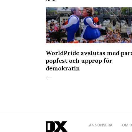
kvällen på
WorldPride avslutas med par
popfest och upprop för
demokratin
ANNONSERA
OM 