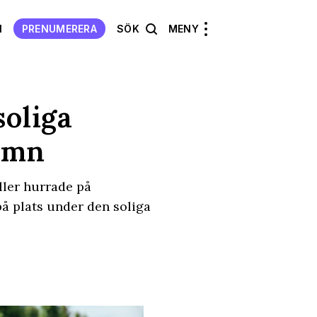
N
PRENUMERERA
SÖK
MENY
soliga
amn
ller hurrade på
å plats under den soliga