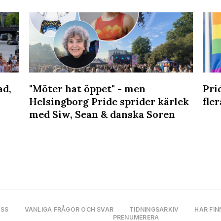
ad,
"Möter hat öppet" - men
Pri
Helsingborg Pride sprider kärlek
fler
med Siw, Sean & danska Soren
OSS
VANLIGA FRÅGOR OCH SVAR
TIDNINGSARKIV
HÄR FIN
PRENUMERERA