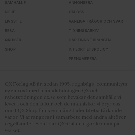
SAMHÄLLE
ANNONSERA
NÖJE
OM OSS
LIVSSTIL
VANLIGA FRÅGOR OCH SVAR
RESA
TIDNINGSARKIV
QRUISER
HÄR FINNS TIDNINGEN
SHOP
INTEGRITETSPOLICY
PRENUMERERA
QX Förlag AB är, sedan 1995, regnbågs-communityts
egen röst med månadstidningen QX och
nyhetstidningen qx.se som bevakar det samhälle vi
lever i och den kultur och de människor vi bryr oss
om. I QX Shop finns en mängd identitetsstärkande
varor. Vi arrangerar i samarbete med andra aktörer
regelbundet event där QX-Galan utgör kronan på
verket.