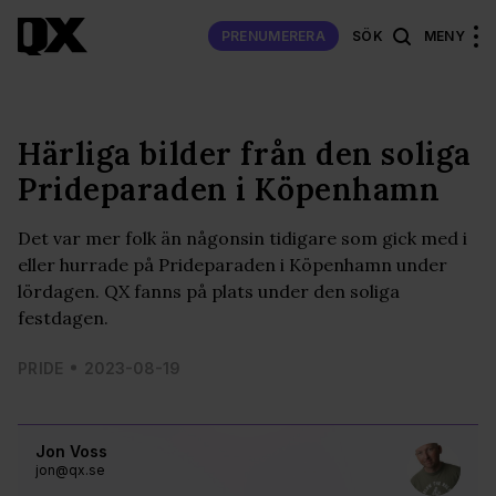
PRENUMERERA
SÖK
MENY
Härliga bilder från den soliga
Prideparaden i Köpenhamn
Det var mer folk än någonsin tidigare som gick med i
eller hurrade på Prideparaden i Köpenhamn under
lördagen. QX fanns på plats under den soliga
festdagen.
PRIDE
2023-08-19
Jon Voss
jon@qx.se