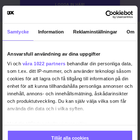
LOGGA IN HÄR!
Samtycke
Information
Reklaminställningar
Om
Publicerad 2023-08-19
Uppdaterad 2024-03-15
Ansvarsfull användning av dina uppgifter
COPENHAGEN PRIDE
DANMARK
KÖPENHAMN
Vi och
våra 1022 partners
behandlar din personliga data,
som t.ex. ditt IP-nummer, och använder teknologi såsom
KÖPENHAMN PRIDE
PRIDE 2023
cookies för att lagra och få tillgång till information på din
enhet för att kunna tillhandahålla personliga annonser och
DELA DEN HÄR ARTIKELN
innehåll, annons- och innehållsmätning, åskådarinsikter
och produktutveckling. Du kan själv välja vilka som får
använda din data och i vilka syften.
Med din tillåtelse skulle vi även vilja:
Samla in information om din geografiska plats
Tillåt alla cookies
som kan ha en noggrannhet på upp till flera meter