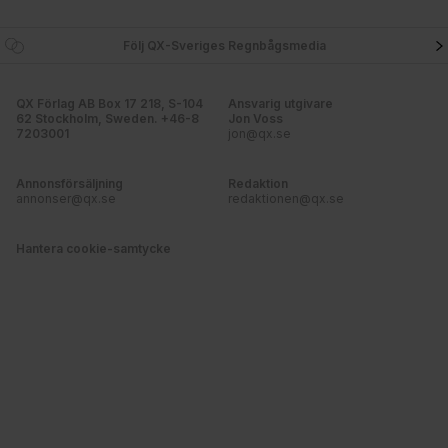
Följ QX-Sveriges Regnbågsmedia
QX Förlag AB Box 17 218, S-104
Ansvarig utgivare
62 Stockholm, Sweden. +46-8
Jon Voss
7203001
jon@qx.se
Annonsförsäljning
Redaktion
annonser@qx.se
redaktionen@qx.se
Hantera cookie-samtycke