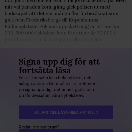
000 gick med och en kvarts miljon skulle titta på. Men
när väl paraden kom igång gick polisen ut med
budskapet att det var många fler än beräknat som
gick från Frederiksbergs till Köpenhamns
Rådhusplatser. Polisens uppskattning är att mellan
300-500 000 åskådare kom för att se de 30 000 i
paraden vars ca 25 bilekipage alla var elbilar!
Signa upp dig för att
fortsätta läsa
För att fortsätta läsa hela artikeln, och
många andra artiklar på qx.se, behöver
du signa upp dig, det är helt gratis och
du får dessutom våra nyhetsbrev.
JA, JAG VILL LÄSA HELA ARTIKELN
Redan prenumerant?