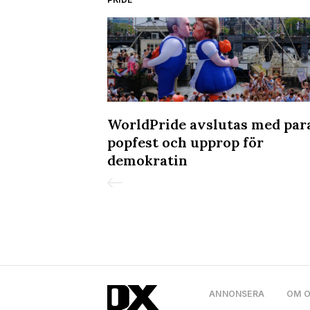
kvällen på
WorldPride avslutas med par
popfest och upprop för
demokratin
ANNONSERA
OM 