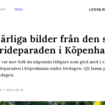
LOGGA I
HOP
PRIDE
ärliga bilder från den 
rideparaden i Köpenh
 var mer folk än någonsin tidigare som gick med i e
deparaden i Köpenhamn under lördagen. QX fanns p
tdagen.
E
2023-08-19