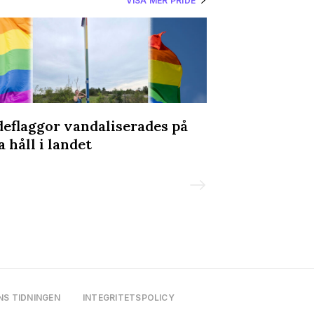
VISA MER PRIDE
deflaggor vandaliserades på
Olav Holtens 
a håll i landet
Prideparaden
NS TIDNINGEN
INTEGRITETSPOLICY