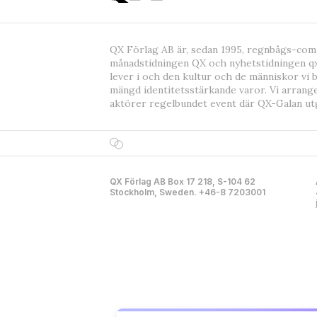
QX Förlag AB är, sedan 1995, regnbågs-co
månadstidningen QX och nyhetstidningen qx
lever i och den kultur och de människor vi 
mängd identitetsstärkande varor. Vi arrang
aktörer regelbundet event där QX-Galan ut
QX Förlag AB Box 17 218, S-104 62
Stockholm, Sweden. +46-8 7203001