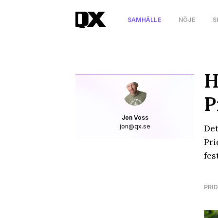
SAMHÄLLE
NÖJE
S
H
P
Jon Voss
jon@qx.se
Det
Pri
fes
PRID