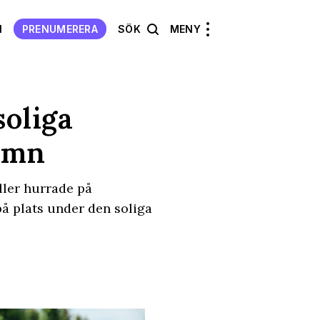
N
PRENUMERERA
SÖK
MENY
soliga
amn
ller hurrade på
å plats under den soliga