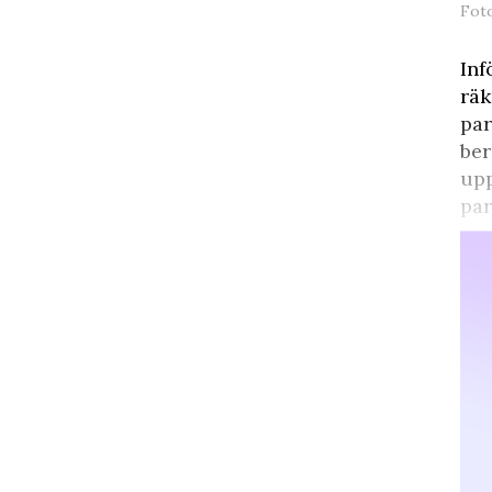
Fot
Inf
räk
par
ber
upp
par