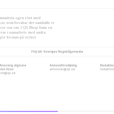
mmunityts egen röst med
.se som bevakar det samhälle vi
bryr oss om. I QX Shop finns en
erar i samarbete med andra
gör kronan på verket.
Följ QX-Sveriges Regnbågsmedia
Ansvarig utgivare
Annonsförsäljning
Redaktio
Jon Voss
annonser@qx.se
redaktio
jon@qx.se