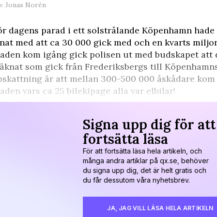
o: Jonas Norén
ör dagens parad i ett solstrålande Köpenhamn hade
nat med att ca 30 000 gick med och en kvarts miljon 
aden kom igång gick polisen ut med budskapet att d
äknat som gick från Frederiksbergs till Köpenhamns
skattning är att mellan 300-500 000 åskådare kom f
aden vars ca 25 bilekipage alla var elbilar!
Signa upp dig för att
fortsätta läsa
För att fortsätta läsa hela artikeln, och
många andra artiklar på qx.se, behöver
du signa upp dig, det är helt gratis och
du får dessutom våra nyhetsbrev.
JA, JAG VILL LÄSA HELA ARTIKELN