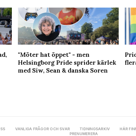
ad,
"Möter hat öppet" - men
Pri
Helsingborg Pride sprider kärlek
fler
med Siw, Sean & danska Soren
OSS
VANLIGA FRÅGOR OCH SVAR
TIDNINGSARKIV
HÄR FIN
PRENUMERERA