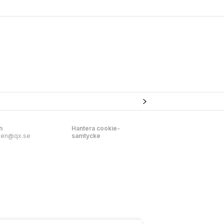
n
Hantera cookie-
nen@qx.se
samtycke