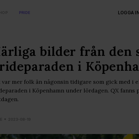
LOGGA I
HOP
PRIDE
ärliga bilder från den 
rideparaden i Köpenh
 var mer folk än någonsin tidigare som gick med i e
deparaden i Köpenhamn under lördagen. QX fanns p
tdagen.
E
2023-08-19