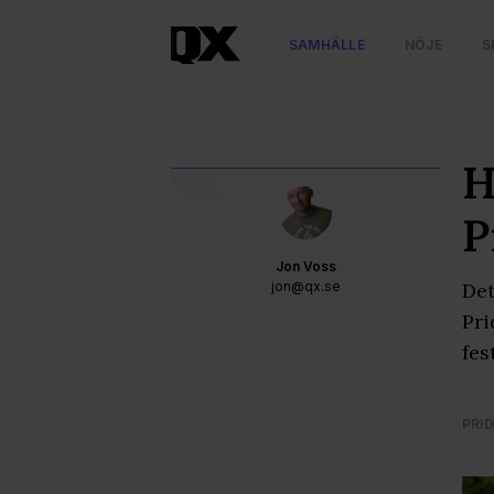
SAMHÄLLE
NÖJE
S
H
P
Jon Voss
jon@qx.se
Det
Pri
fes
PRID