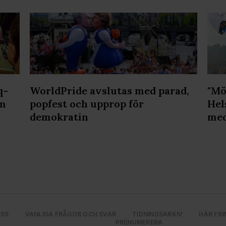
q-
WorldPride avslutas med parad,
"Mö
lm
popfest och upprop för
Hel
demokratin
med
OSS
VANLIGA FRÅGOR OCH SVAR
TIDNINGSARKIV
HÄR FIN
PRENUMERERA