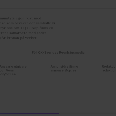
mmunityts egen röst med
.se som bevakar det samhälle vi
bryr oss om. I QX Shop finns en
erar i samarbete med andra
gör kronan på verket.
Följ QX-Sveriges Regnbågsmedia
Ansvarig utgivare
Annonsförsäljning
Redaktio
Jon Voss
annonser@qx.se
redaktio
jon@qx.se