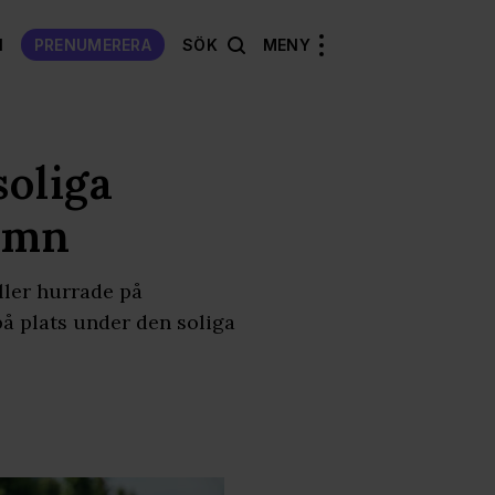
N
PRENUMERERA
SÖK
MENY
soliga
amn
ller hurrade på
å plats under den soliga