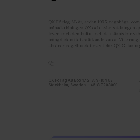
QX Förlag AB är, sedan 1995, regnbågs-co
månadstidningen QX och nyhetstidningen qx
lever i och den kultur och de människor vi 
mängd identitetsstärkande varor. Vi arrang
aktörer regelbundet event där QX-Galan ut
QX Förlag AB Box 17 218, S-104 62
Stockholm, Sweden. +46-8 7203001