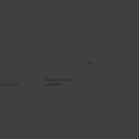
n
Hantera cookie-
nen@qx.se
samtycke