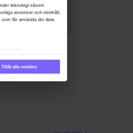
änder teknologi såsom
rsonliga annonser och innehåll,
a som får använda din data
lera meter
ryck)
ljsektionen
. Du kan ändra
Tillåt alla cookies
IDE
PRIDE 2023
andahålla funktioner för
n information från din enhet
 tur kombinera informationen
 deras tjänster. Du