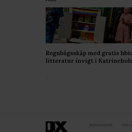
kholm Leather
Regnbågsskåp med gratis hbt
lir det ännu
litteratur invigt i Katrineho
ANNONSERA
OM 