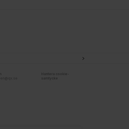
n
Hantera cookie-
nen@qx.se
samtycke