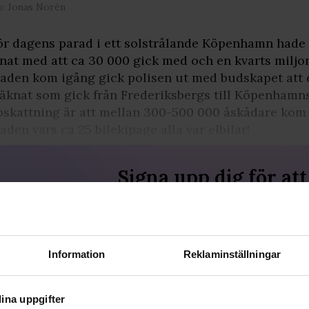
o: Jonas Norén
ör dagens parad i ett solstrålande Köpenhamn hade
nat med att ca 30 000 gick med och en kvarts miljon 
aden kom igång gick polisen ut med budskapet att d
äknat som gick från Frederiksbergs till Köpenhamns
skattning är att mellan 300-500 000 åskådare kom f
aden vars ca 25 bilekipage alla var elbilar!
Signa upp dig för att
fortsätta läsa
För att fortsätta läsa hela artikeln, och
många andra artiklar på qx.se, behöver
du signa upp dig, det är helt gratis och
Information
Reklaminställningar
du får dessutom våra nyhetsbrev.
JA, JAG VILL LÄSA HELA ARTIKELN
ina uppgifter