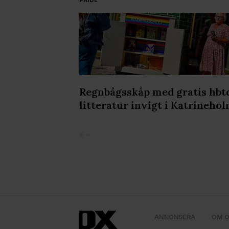
kholm Leather
Regnbågsskåp med gratis hbt
lir det ännu
litteratur invigt i Katrineho
ANNONSERA
OM 