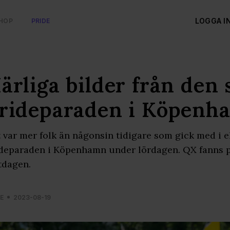
LOGGA I
HOP
PRIDE
ärliga bilder från den 
rideparaden i Köpenh
 var mer folk än någonsin tidigare som gick med i e
deparaden i Köpenhamn under lördagen. QX fanns p
tdagen.
E
2023-08-19