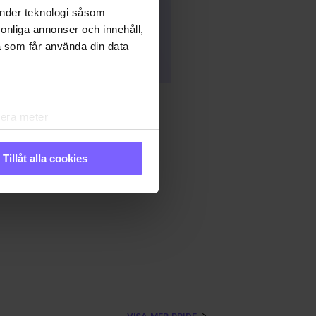
änder teknologi såsom
rsonliga annonser och innehåll,
a som får använda din data
lera meter
ryck)
ljsektionen
. Du kan ändra
Tillåt alla cookies
IDE
PRIDE 2023
andahålla funktioner för
n information från din enhet
 tur kombinera informationen
 deras tjänster. Du