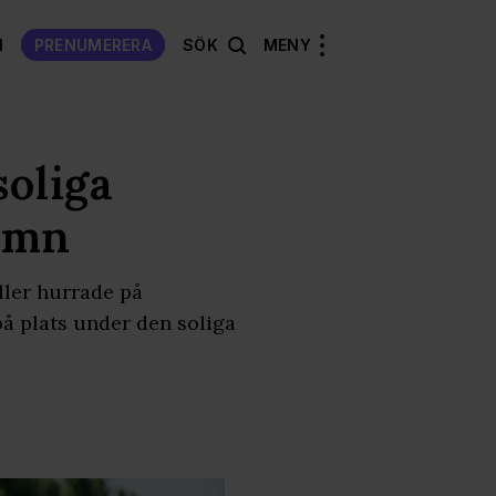
N
PRENUMERERA
SÖK
MENY
soliga
amn
ller hurrade på
å plats under den soliga