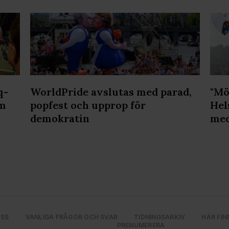
q-
WorldPride avslutas med parad,
"Mö
lm
popfest och upprop för
Hel
demokratin
med
OSS
VANLIGA FRÅGOR OCH SVAR
TIDNINGSARKIV
HÄR FIN
PRENUMERERA