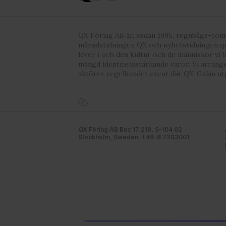
QX Förlag AB är, sedan 1995, regnbågs-co
månadstidningen QX och nyhetstidningen qx
lever i och den kultur och de människor vi 
mängd identitetsstärkande varor. Vi arrang
aktörer regelbundet event där QX-Galan ut
QX Förlag AB Box 17 218, S-104 62
Stockholm, Sweden. +46-8 7203001