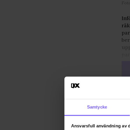
Fot
Inf
räk
par
ber
upp
par
Samtycke
Ansvarsfull användning av d