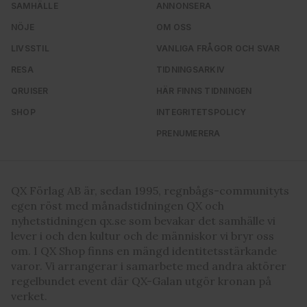
SAMHÄLLE
ANNONSERA
NÖJE
OM OSS
LIVSSTIL
VANLIGA FRÅGOR OCH SVAR
RESA
TIDNINGSARKIV
QRUISER
HÄR FINNS TIDNINGEN
SHOP
INTEGRITETSPOLICY
PRENUMERERA
QX Förlag AB är, sedan 1995, regnbågs-communityts
egen röst med månadstidningen QX och
nyhetstidningen qx.se som bevakar det samhälle vi
lever i och den kultur och de människor vi bryr oss
om. I QX Shop finns en mängd identitetsstärkande
varor. Vi arrangerar i samarbete med andra aktörer
regelbundet event där QX-Galan utgör kronan på
verket.