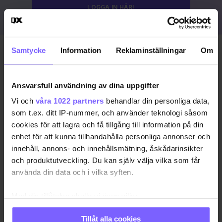
LOGGA IN HÄR!
Samtycke
Information
Reklaminställningar
Om
Publicerad 2023-08-19
Uppdaterad 2024-03-15
Ansvarsfull användning av dina uppgifter
COPENHAGEN PRIDE
DANMARK
KÖPENHAMN
Vi och
våra 1022 partners
behandlar din personliga data,
som t.ex. ditt IP-nummer, och använder teknologi såsom
KÖPENHAMN PRIDE
PRIDE 2023
cookies för att lagra och få tillgång till information på din
enhet för att kunna tillhandahålla personliga annonser och
DELA DEN HÄR ARTIKELN
innehåll, annons- och innehållsmätning, åskådarinsikter
och produktutveckling. Du kan själv välja vilka som får
använda din data och i vilka syften.
Med din tillåtelse skulle vi även vilja:
Samla in information om din geografiska plats
Tillåt alla cookies
som kan ha en noggrannhet på upp till flera meter