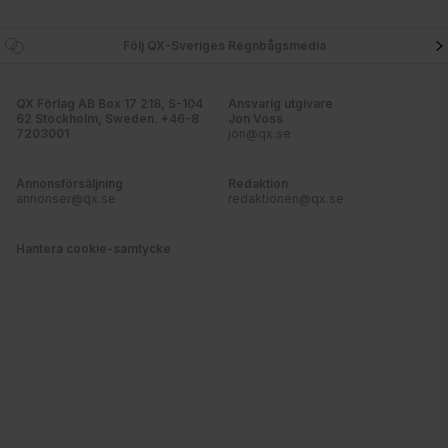
Följ QX-Sveriges Regnbågsmedia
QX Förlag AB Box 17 218, S-104
Ansvarig utgivare
62 Stockholm, Sweden. +46-8
Jon Voss
7203001
jon@qx.se
Annonsförsäljning
Redaktion
annonser@qx.se
redaktionen@qx.se
Hantera cookie-samtycke