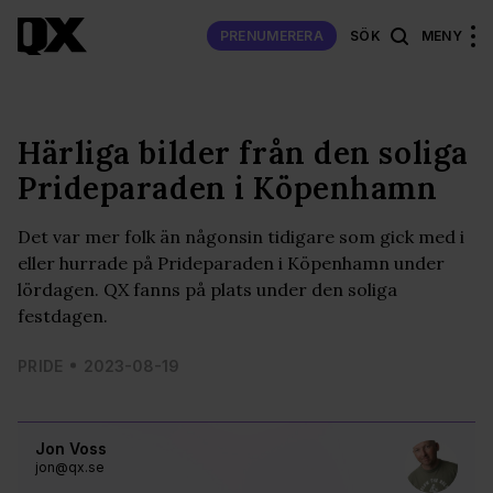
PRENUMERERA
SÖK
MENY
Härliga bilder från den soliga
Prideparaden i Köpenhamn
Det var mer folk än någonsin tidigare som gick med i
eller hurrade på Prideparaden i Köpenhamn under
lördagen. QX fanns på plats under den soliga
festdagen.
PRIDE
2023-08-19
Jon Voss
jon@qx.se