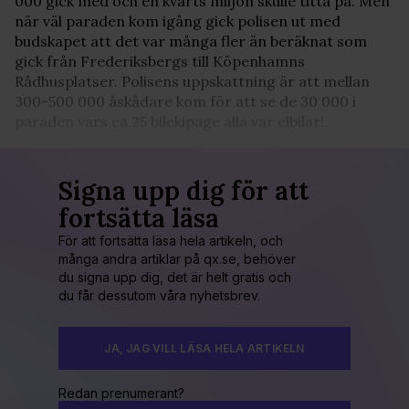
000 gick med och en kvarts miljon skulle titta på. Men
när väl paraden kom igång gick polisen ut med
budskapet att det var många fler än beräknat som
gick från Frederiksbergs till Köpenhamns
Rådhusplatser. Polisens uppskattning är att mellan
300-500 000 åskådare kom för att se de 30 000 i
paraden vars ca 25 bilekipage alla var elbilar!
Signa upp dig för att
fortsätta läsa
För att fortsätta läsa hela artikeln, och
många andra artiklar på qx.se, behöver
du signa upp dig, det är helt gratis och
du får dessutom våra nyhetsbrev.
JA, JAG VILL LÄSA HELA ARTIKELN
Redan prenumerant?