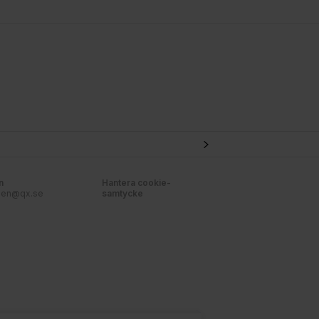
n
Hantera cookie-
nen@qx.se
samtycke