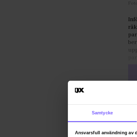
Fot
Inf
räk
par
ber
upp
par
Samtycke
Ansvarsfull användning av d