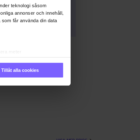
änder teknologi såsom
rsonliga annonser och innehåll,
a som får använda din data
lera meter
ryck)
ljsektionen
. Du kan ändra
Tillåt alla cookies
IDE
PRIDE 2023
andahålla funktioner för
n information från din enhet
 tur kombinera informationen
 deras tjänster. Du