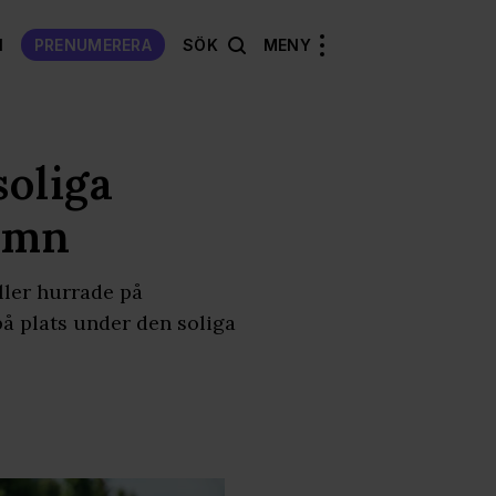
N
PRENUMERERA
SÖK
MENY
soliga
amn
ller hurrade på
å plats under den soliga