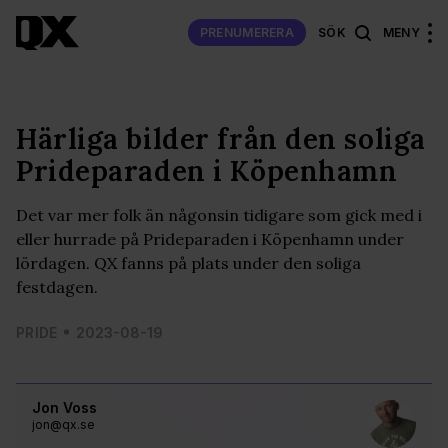
PRENUMERERA
SÖK
MENY
Härliga bilder från den soliga
Prideparaden i Köpenhamn
Det var mer folk än någonsin tidigare som gick med i
eller hurrade på Prideparaden i Köpenhamn under
lördagen. QX fanns på plats under den soliga
festdagen.
PRIDE
2023-08-19
Jon Voss
jon@qx.se