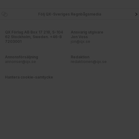
Följ QX-Sveriges Regnbågsmedia
QX Förlag AB Box 17 218, S-104
Ansvarig utgivare
62 Stockholm, Sweden. +46-8
Jon Voss
7203001
jon@qx.se
Annonsförsäljning
Redaktion
annonser@qx.se
redaktionen@qx.se
Hantera cookie-samtycke