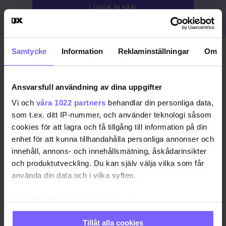
LOGGA IN HÄR!
Samtycke
Information
Reklaminställningar
Om
Publicerad 2023-08-19
Uppdaterad 2024-03-15
Ansvarsfull användning av dina uppgifter
COPENHAGEN PRIDE
DANMARK
KÖPENHAMN
Vi och
våra 1022 partners
behandlar din personliga data,
som t.ex. ditt IP-nummer, och använder teknologi såsom
KÖPENHAMN PRIDE
PRIDE 2023
cookies för att lagra och få tillgång till information på din
enhet för att kunna tillhandahålla personliga annonser och
DELA DEN HÄR ARTIKELN
innehåll, annons- och innehållsmätning, åskådarinsikter
och produktutveckling. Du kan själv välja vilka som får
använda din data och i vilka syften.
Med din tillåtelse skulle vi även vilja:
Samla in information om din geografiska plats
Tillåt alla cookies
som kan ha en noggrannhet på upp till flera meter