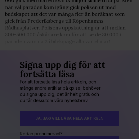
000 gick med och en kvarts miljon skulle titta på. Men
när väl paraden kom igång gick polisen ut med
budskapet att det var många fler än beräknat som
gick från Frederiksbergs till Köpenhamns
Rådhusplatser. Polisens uppskattning är att mellan
300-500 000 åskådare kom för att se de 30 000 i
paraden vars ca 25 bilekipage alla var elbilar!
Signa upp dig för att
fortsätta läsa
För att fortsätta läsa hela artikeln, och
många andra artiklar på qx.se, behöver
du signa upp dig, det är helt gratis och
du får dessutom våra nyhetsbrev.
JA, JAG VILL LÄSA HELA ARTIKELN
Redan prenumerant?