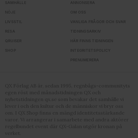
SAMHÄLLE
ANNONSERA
NÖJE
OM OSS
LIVSSTIL
VANLIGA FRÅGOR OCH SVAR
RESA
TIDNINGSARKIV
QRUISER
HÄR FINNS TIDNINGEN
SHOP
INTEGRITETSPOLICY
PRENUMERERA
QX Förlag AB är, sedan 1995, regnbågs-communityts
egen röst med månadstidningen QX och
nyhetstidningen qx.se som bevakar det samhälle vi
lever i och den kultur och de människor vi bryr oss
om. I QX Shop finns en mängd identitetsstärkande
varor. Vi arrangerar i samarbete med andra aktörer
regelbundet event där QX-Galan utgör kronan på
verket.