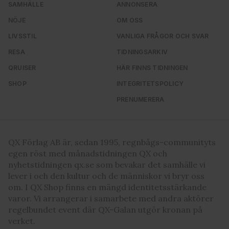
SAMHÄLLE
ANNONSERA
NÖJE
OM OSS
LIVSSTIL
VANLIGA FRÅGOR OCH SVAR
RESA
TIDNINGSARKIV
QRUISER
HÄR FINNS TIDNINGEN
SHOP
INTEGRITETSPOLICY
PRENUMERERA
QX Förlag AB är, sedan 1995, regnbågs-communityts
egen röst med månadstidningen QX och
nyhetstidningen qx.se som bevakar det samhälle vi
lever i och den kultur och de människor vi bryr oss
om. I QX Shop finns en mängd identitetsstärkande
varor. Vi arrangerar i samarbete med andra aktörer
regelbundet event där QX-Galan utgör kronan på
verket.