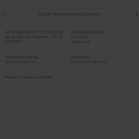
Följ QX-Sveriges Regnbågsmedia
QX Förlag AB Box 17 218, S-104
Ansvarig utgivare
62 Stockholm, Sweden. +46-8
Jon Voss
7203001
jon@qx.se
Annonsförsäljning
Redaktion
annonser@qx.se
redaktionen@qx.se
Hantera cookie-samtycke