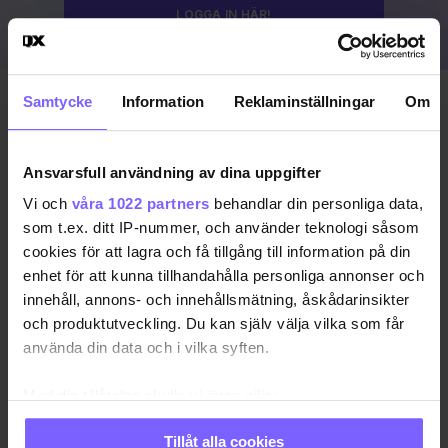
LOGGA IN HÄR!
Samtycke
Information
Reklaminställningar
Om
Publicerad 2023-08-19
Uppdaterad 2024-03-15
Ansvarsfull användning av dina uppgifter
COPENHAGEN PRIDE
DANMARK
KÖPENHAMN
Vi och
våra 1022 partners
behandlar din personliga data,
som t.ex. ditt IP-nummer, och använder teknologi såsom
KÖPENHAMN PRIDE
PRIDE 2023
cookies för att lagra och få tillgång till information på din
enhet för att kunna tillhandahålla personliga annonser och
DELA DEN HÄR ARTIKELN
innehåll, annons- och innehållsmätning, åskådarinsikter
och produktutveckling. Du kan själv välja vilka som får
använda din data och i vilka syften.
Med din tillåtelse skulle vi även vilja:
Samla in information om din geografiska plats
Tillåt alla cookies
som kan ha en noggrannhet på upp till flera meter