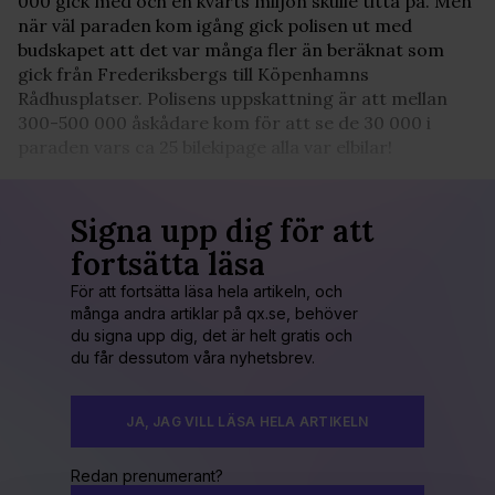
000 gick med och en kvarts miljon skulle titta på. Men
när väl paraden kom igång gick polisen ut med
budskapet att det var många fler än beräknat som
gick från Frederiksbergs till Köpenhamns
Rådhusplatser. Polisens uppskattning är att mellan
300-500 000 åskådare kom för att se de 30 000 i
paraden vars ca 25 bilekipage alla var elbilar!
Signa upp dig för att
fortsätta läsa
För att fortsätta läsa hela artikeln, och
många andra artiklar på qx.se, behöver
du signa upp dig, det är helt gratis och
du får dessutom våra nyhetsbrev.
JA, JAG VILL LÄSA HELA ARTIKELN
Redan prenumerant?