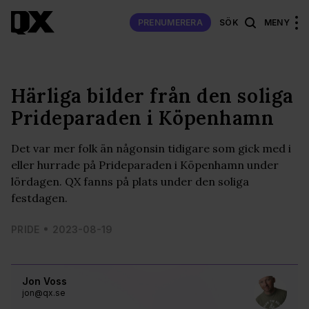
PRENUMERERA
SÖK
MENY
Härliga bilder från den soliga
Prideparaden i Köpenhamn
Det var mer folk än någonsin tidigare som gick med i
eller hurrade på Prideparaden i Köpenhamn under
lördagen. QX fanns på plats under den soliga
festdagen.
PRIDE
2023-08-19
Jon Voss
jon@qx.se