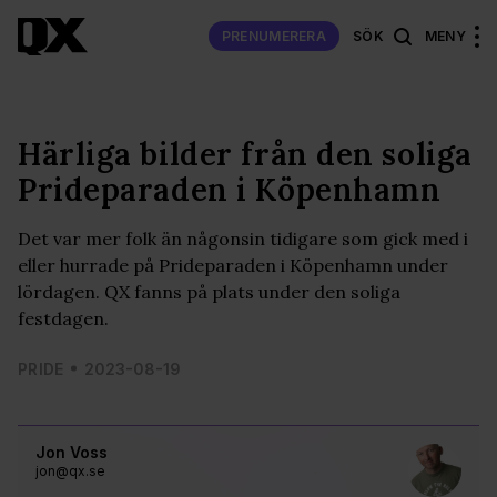
PRENUMERERA
SÖK
MENY
Härliga bilder från den soliga
Prideparaden i Köpenhamn
Det var mer folk än någonsin tidigare som gick med i
eller hurrade på Prideparaden i Köpenhamn under
lördagen. QX fanns på plats under den soliga
festdagen.
PRIDE
2023-08-19
Jon Voss
jon@qx.se