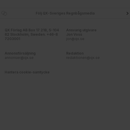
Följ QX-Sveriges Regnbågsmedia
QX Förlag AB Box 17 218, S-104
Ansvarig utgivare
62 Stockholm, Sweden. +46-8
Jon Voss
7203001
jon@qx.se
Annonsförsäljning
Redaktion
annonser@qx.se
redaktionen@qx.se
Hantera cookie-samtycke