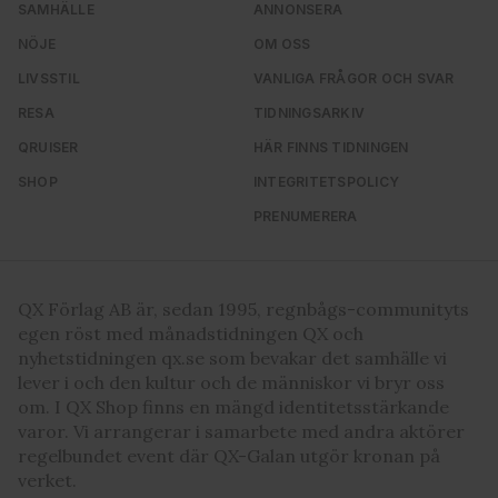
SAMHÄLLE
ANNONSERA
NÖJE
OM OSS
LIVSSTIL
VANLIGA FRÅGOR OCH SVAR
RESA
TIDNINGSARKIV
QRUISER
HÄR FINNS TIDNINGEN
SHOP
INTEGRITETSPOLICY
PRENUMERERA
QX Förlag AB är, sedan 1995, regnbågs-communityts
egen röst med månadstidningen QX och
nyhetstidningen qx.se som bevakar det samhälle vi
lever i och den kultur och de människor vi bryr oss
om. I QX Shop finns en mängd identitetsstärkande
varor. Vi arrangerar i samarbete med andra aktörer
regelbundet event där QX-Galan utgör kronan på
verket.