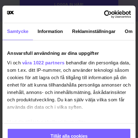
LOGGA IN HÄR!
Samtycke
Information
Reklaminställningar
Om
Publicerad 2023-08-19
Uppdaterad 2024-03-15
Ansvarsfull användning av dina uppgifter
COPENHAGEN PRIDE
DANMARK
KÖPENHAMN
Vi och
våra 1022 partners
behandlar din personliga data,
som t.ex. ditt IP-nummer, och använder teknologi såsom
KÖPENHAMN PRIDE
PRIDE 2023
cookies för att lagra och få tillgång till information på din
enhet för att kunna tillhandahålla personliga annonser och
DELA DEN HÄR ARTIKELN
innehåll, annons- och innehållsmätning, åskådarinsikter
och produktutveckling. Du kan själv välja vilka som får
använda din data och i vilka syften.
Med din tillåtelse skulle vi även vilja:
Samla in information om din geografiska plats
Tillåt alla cookies
som kan ha en noggrannhet på upp till flera meter